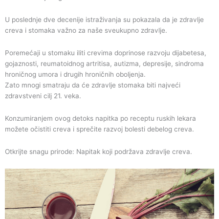
U poslednje dve decenije istraživanja su pokazala da je zdravlje
creva i stomaka važno za naše sveukupno zdravlje.
Poremećaji u stomaku iliti crevima doprinose razvoju dijabetesa,
gojaznosti, reumatoidnog artritisa, autizma, depresije, sindroma
hroničnog umora i drugih hroničnih oboljenja.
Zato mnogi smatraju da će zdravlje stomaka biti najveći
zdravstveni cilj 21. veka.
Konzumiranjem ovog detoks napitka po receptu ruskih lekara
možete očistiti creva i sprečite razvoj bolesti debelog creva.
Otkrijte snagu prirode: Napitak koji podržava zdravlje creva.