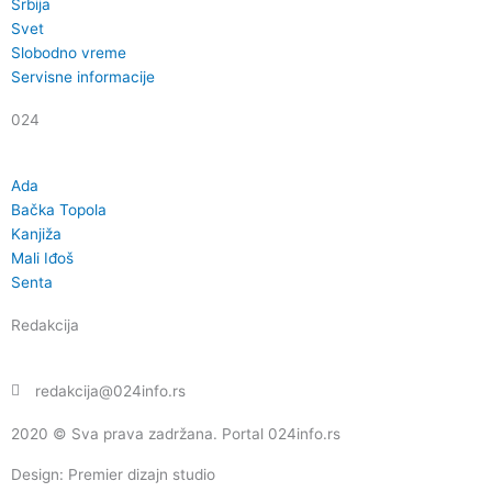
o
r
e
Srbija
k
a
Svet
Slobodno vreme
m
Servisne informacije
024
Ada
Bačka Topola
Kanjiža
Mali Iđoš
Senta
Redakcija
redakcija@024info.rs
2020 © Sva prava zadržana. Portal 024info.rs
Design: Premier dizajn studio