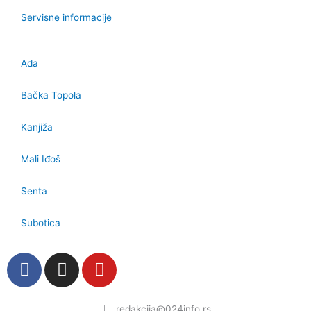
Servisne informacije
Ada
Bačka Topola
Kanjiža
Mali Iđoš
Senta
Subotica
F
I
Y
a
n
o
c
s
u
redakcija@024info.rs