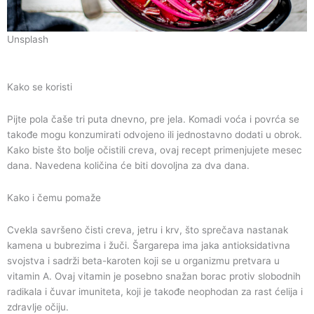
Unsplash
Kako se koristi
Pijte pola čaše tri puta dnevno, pre jela. Komadi voća i povrća se
takođe mogu konzumirati odvojeno ili jednostavno dodati u obrok.
Kako biste što bolje očistili creva, ovaj recept primenjujete mesec
dana. Navedena količina će biti dovoljna za dva dana.
Kako i čemu pomaže
Cvekla savršeno čisti creva, jetru i krv, što sprečava nastanak
kamena u bubrezima i žuči. Šargarepa ima jaka antioksidativna
svojstva i sadrži beta-karoten koji se u organizmu pretvara u
vitamin A. Ovaj vitamin je posebno snažan borac protiv slobodnih
radikala i čuvar imuniteta, koji je takođe neophodan za rast ćelija i
zdravlje očiju.