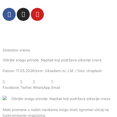
Пређи
на
F
I
Y
садржај
a
n
o
c
s
u
e
t
t
b
a
u
o
g
b
o
r
e
Slobodno vreme
k
a
Otkrijte snagu prirode: Napitak koji podržava zdravlje creva
m
Datum: 17.05.2026
Izvor: 24sedam.rs/ J.M. / foto: Unsplash
Facebook
Twitter
WhatsApp
Email
Male promene u našim navikama mogu imati ogroman uticaj na
funkcionisanje organizma.