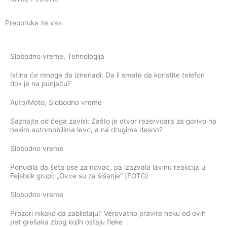
Preporuka za vas
Slobodno vreme
,
Tehnologija
Istina će mnoge da iznenadi: Da li smete da koristite telefon
dok je na punjaču?
Auto/Moto
,
Slobodno vreme
Saznajte od čega zavisi: Zašto je otvor rezervoara za gorivo na
nekim automobilima levo, a na drugima desno?
Slobodno vreme
Ponudila da šeta pse za novac, pa izazvala lavinu reakcija u
Fejsbuk grupi: „Ovce su za šišanje“ (FOTO)
Slobodno vreme
Prozori nikako da zablistaju? Verovatno pravite neku od ovih
pet grešaka zbog kojih ostaju fleke