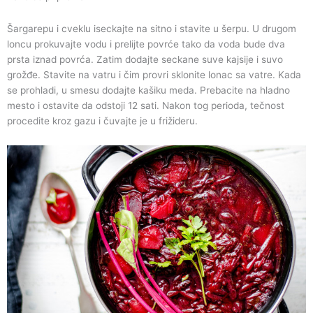
Šargarepu i cveklu iseckajte na sitno i stavite u šerpu. U drugom
loncu prokuvajte vodu i prelijte povrće tako da voda bude dva
prsta iznad povrća. Zatim dodajte seckane suve kajsije i suvo
grožđe. Stavite na vatru i čim provri sklonite lonac sa vatre. Kada
se prohladi, u smesu dodajte kašiku meda. Prebacite na hladno
mesto i ostavite da odstoji 12 sati. Nakon tog perioda, tečnost
procedite kroz gazu i čuvajte je u frižideru.