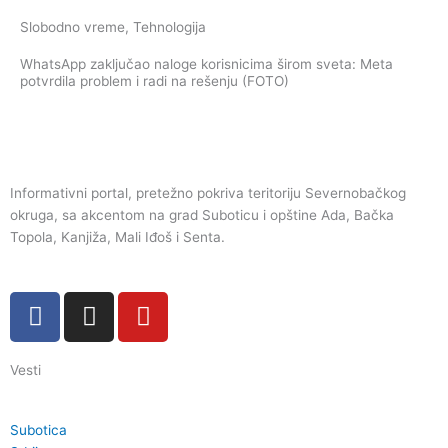
Slobodno vreme
,
Tehnologija
WhatsApp zaključao naloge korisnicima širom sveta: Meta
potvrdila problem i radi na rešenju (FOTO)
Informativni portal, pretežno pokriva teritoriju Severnobačkog
okruga, sa akcentom na grad Suboticu i opštine Ada, Bačka
Topola, Kanjiža, Mali Iđoš i Senta.
F
I
Y
a
n
o
c
s
u
Vesti
e
t
t
b
a
u
o
g
b
Subotica