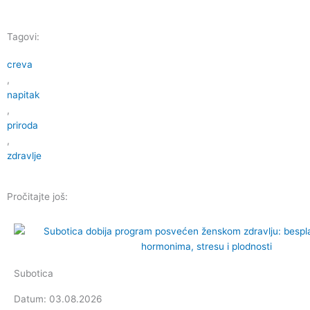
Tagovi:
creva
,
napitak
,
priroda
,
zdravlje
Pročitajte još:
Subotica
Datum: 03.08.2026