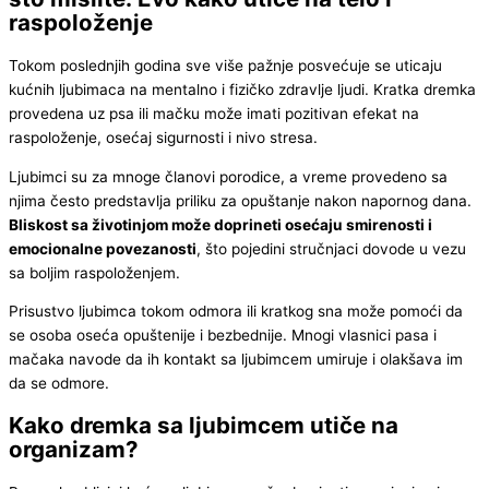
raspoloženje
Tokom poslednjih godina sve više pažnje posvećuje se uticaju
kućnih ljubimaca na mentalno i fizičko zdravlje ljudi. Kratka dremka
provedena uz psa ili mačku može imati pozitivan efekat na
raspoloženje, osećaj sigurnosti i nivo stresa.
Ljubimci su za mnoge članovi porodice, a vreme provedeno sa
njima često predstavlja priliku za opuštanje nakon napornog dana.
Bliskost sa životinjom može doprineti osećaju smirenosti i
emocionalne povezanosti
, što pojedini stručnjaci dovode u vezu
sa boljim raspoloženjem.
Prisustvo ljubimca tokom odmora ili kratkog sna može pomoći da
se osoba oseća opuštenije i bezbednije. Mnogi vlasnici pasa i
mačaka navode da ih kontakt sa ljubimcem umiruje i olakšava im
da se odmore.
Kako dremka sa ljubimcem utiče na
organizam?