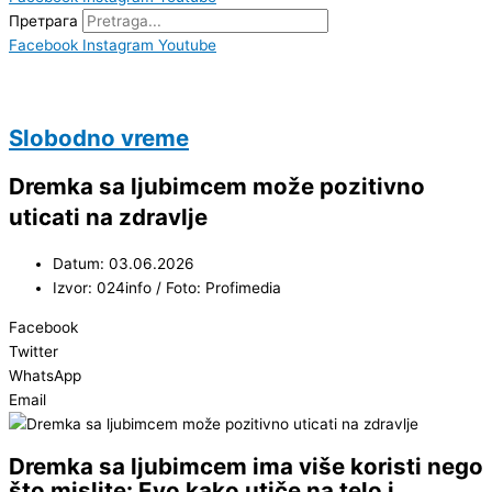
Претрага
Facebook
Instagram
Youtube
Slobodno vreme
Dremka sa ljubimcem može pozitivno
uticati na zdravlje
Datum: 03.06.2026
Izvor: 024info / Foto: Profimedia
Facebook
Twitter
WhatsApp
Email
Dremka sa ljubimcem ima više koristi nego
što mislite: Evo kako utiče na telo i