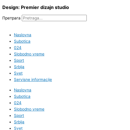
Design: Premier dizajn studio
Претрага
Naslovna
Subotica
024
Slobodno vreme
Sport
Srbija
Svet
Servisne informacije
Naslovna
Subotica
024
Slobodno vreme
Sport
Srbija
Svet