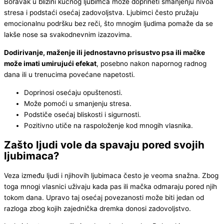
Boravak u blizini kućnog ljubimca može doprineti smanjenju nivoa
stresa i podstaći osećaj zadovoljstva. Ljubimci često pružaju
emocionalnu podršku bez reči, što mnogim ljudima pomaže da se
lakše nose sa svakodnevnim izazovima.
Dodirivanje, maženje ili jednostavno prisustvo psa ili mačke
može imati umirujući efekat
, posebno nakon napornog radnog
dana ili u trenucima povećane napetosti.
Doprinosi osećaju opuštenosti.
Može pomoći u smanjenju stresa.
Podstiče osećaj bliskosti i sigurnosti.
Pozitivno utiče na raspoloženje kod mnogih vlasnika.
Zašto ljudi vole da spavaju pored svojih
ljubimaca?
Veza između ljudi i njihovih ljubimaca često je veoma snažna. Zbog
toga mnogi vlasnici uživaju kada pas ili mačka odmaraju pored njih
tokom dana. Upravo taj osećaj povezanosti može biti jedan od
razloga zbog kojih zajednička dremka donosi zadovoljstvo.