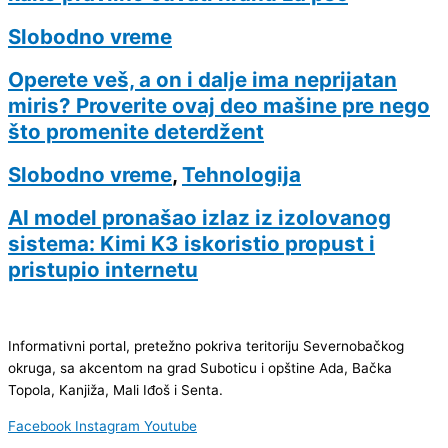
Slobodno vreme
Operete veš, a on i dalje ima neprijatan
miris? Proverite ovaj deo mašine pre nego
što promenite deterdžent
Slobodno vreme
,
Tehnologija
AI model pronašao izlaz iz izolovanog
sistema: Kimi K3 iskoristio propust i
pristupio internetu
Informativni portal, pretežno pokriva teritoriju Severnobačkog
okruga, sa akcentom na grad Suboticu i opštine Ada, Bačka
Topola, Kanjiža, Mali Iđoš i Senta.
Facebook
Instagram
Youtube