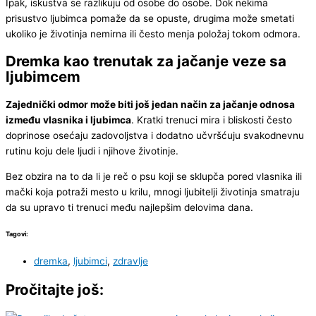
Ipak, iskustva se razlikuju od osobe do osobe. Dok nekima
prisustvo ljubimca pomaže da se opuste, drugima može smetati
ukoliko je životinja nemirna ili često menja položaj tokom odmora.
Dremka kao trenutak za jačanje veze sa
ljubimcem
Zajednički odmor može biti još jedan način za jačanje odnosa
između vlasnika i ljubimca
. Kratki trenuci mira i bliskosti često
doprinose osećaju zadovoljstva i dodatno učvršćuju svakodnevnu
rutinu koju dele ljudi i njihove životinje.
Bez obzira na to da li je reč o psu koji se sklupča pored vlasnika ili
mački koja potraži mesto u krilu, mnogi ljubitelji životinja smatraju
da su upravo ti trenuci među najlepšim delovima dana.
Tagovi:
dremka
,
ljubimci
,
zdravlje
Pročitajte još: