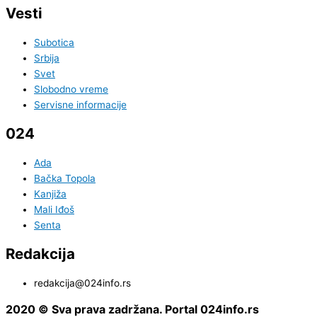
Vesti
Subotica
Srbija
Svet
Slobodno vreme
Servisne informacije
024
Ada
Bačka Topola
Kanjiža
Mali Iđoš
Senta
Redakcija
redakcija@024info.rs
2020 © Sva prava zadržana. Portal 024info.rs