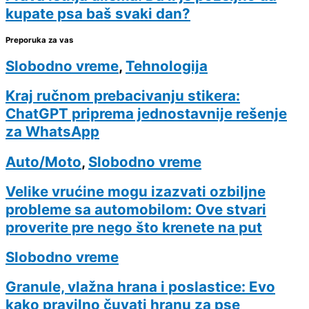
kupate psa baš svaki dan?
Preporuka za vas
Slobodno vreme
,
Tehnologija
Kraj ručnom prebacivanju stikera:
ChatGPT priprema jednostavnije rešenje
za WhatsApp
Auto/Moto
,
Slobodno vreme
Velike vrućine mogu izazvati ozbiljne
probleme sa automobilom: Ove stvari
proverite pre nego što krenete na put
Slobodno vreme
Granule, vlažna hrana i poslastice: Evo
kako pravilno čuvati hranu za pse