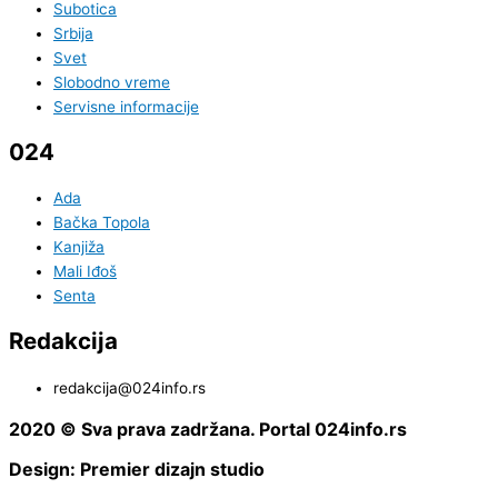
Subotica
Srbija
Svet
Slobodno vreme
Servisne informacije
024
Ada
Bačka Topola
Kanjiža
Mali Iđoš
Senta
Redakcija
redakcija@024info.rs
2020 © Sva prava zadržana. Portal 024info.rs
Design: Premier dizajn studio