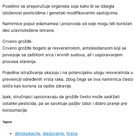
Posebno se preporučuje organska soja kako bi se izbegla
izloženost pesticidima i genetski modifikovanim sastojcima.
Namirnice poput edamamea i proizvoda od soje mogu biti koristan
deo uravnotežene ishrane.
Crveno grožđe
Crveno grožđe bogato je resveratrolom, antioksidansom koji se
povezuje sa zaštitom srca i krvnih sudova, ali i usporavanjem
procesa starenja.
Pojedina istraživanja ukazuju i na potencijalnu ulogu resveratrola u
prevenciji određenih vrsta raka, zbog čega se ova namirnica često
ističe kao korisna za opšte zdravlje.
Ipak, stručnjaci upozoravaju da grožđe često može sadržati
ostatke pesticida, pa se savetuje pažljiv izbor i dobro pranje pre
konzumacije.
Tagovi:
detoksikacija
,
gladovanje
,
hrana