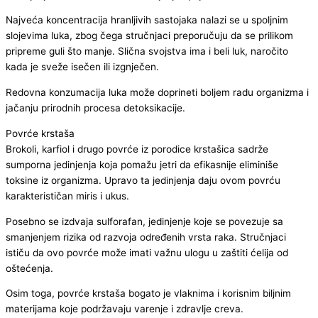
Najveća koncentracija hranljivih sastojaka nalazi se u spoljnim
slojevima luka, zbog čega stručnjaci preporučuju da se prilikom
pripreme guli što manje. Slična svojstva ima i beli luk, naročito
kada je sveže isečen ili izgnječen.
Redovna konzumacija luka može doprineti boljem radu organizma i
jačanju prirodnih procesa detoksikacije.
Povrće krstaša
Brokoli, karfiol i drugo povrće iz porodice krstašica sadrže
sumporna jedinjenja koja pomažu jetri da efikasnije eliminiše
toksine iz organizma. Upravo ta jedinjenja daju ovom povrću
karakterističan miris i ukus.
Posebno se izdvaja sulforafan, jedinjenje koje se povezuje sa
smanjenjem rizika od razvoja određenih vrsta raka. Stručnjaci
ističu da ovo povrće može imati važnu ulogu u zaštiti ćelija od
oštećenja.
Osim toga, povrće krstaša bogato je vlaknima i korisnim biljnim
materijama koje podržavaju varenje i zdravlje creva.