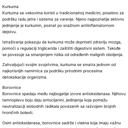
Kurkuma
Kurkuma se vekovima koristi u tradicionalnoj medicini, posebno za
podršku radu jetre i sistema za varenje. Njeno najpoznatije aktivno
jedinjenje je kurkumin, poznat po snažnom antiinflamatornom
dejstvu.
Istraživanja pokazuju da kurkuma može doprineti zdravlju mozga,
pomoći u regulaciji triglicerida i zaštititi digestivni sistem. Takođe
se povezuje sa smanjenjem rizika od određenih malignih oboljenja.
Zahvaljujući svojim svojstvima, kurkuma se smatra jednom od
najkorisnijih namirnica za podršku prirodnim procesima
detoksikacije organizma.
Borovnice
Borovnice spadaju među najbogatije izvore antioksidanasa. Njihovu
tamnoplavu boju daju antocijanini, jedinjenja koja pomažu
neutralizaciji slobodnih radikala povezanih sa razvojem brojnih
hroničnih bolesti.
Osim antioksidanasa, borovnice sadrže i vlakna koja imaju važnu