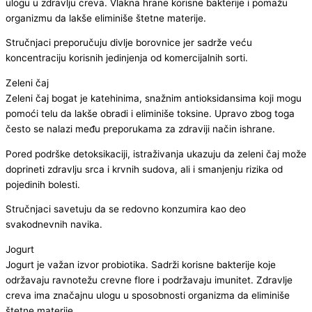
ulogu u zdravlju creva. Vlakna hrane korisne bakterije i pomažu
organizmu da lakše eliminiše štetne materije.
Stručnjaci preporučuju divlje borovnice jer sadrže veću
koncentraciju korisnih jedinjenja od komercijalnih sorti.
Zeleni čaj
Zeleni čaj bogat je katehinima, snažnim antioksidansima koji mogu
pomoći telu da lakše obradi i eliminiše toksine. Upravo zbog toga
često se nalazi među preporukama za zdraviji način ishrane.
Pored podrške detoksikaciji, istraživanja ukazuju da zeleni čaj može
doprineti zdravlju srca i krvnih sudova, ali i smanjenju rizika od
pojedinih bolesti.
Stručnjaci savetuju da se redovno konzumira kao deo
svakodnevnih navika.
Jogurt
Jogurt je važan izvor probiotika. Sadrži korisne bakterije koje
održavaju ravnotežu crevne flore i podržavaju imunitet. Zdravlje
creva ima značajnu ulogu u sposobnosti organizma da eliminiše
štetne materije.