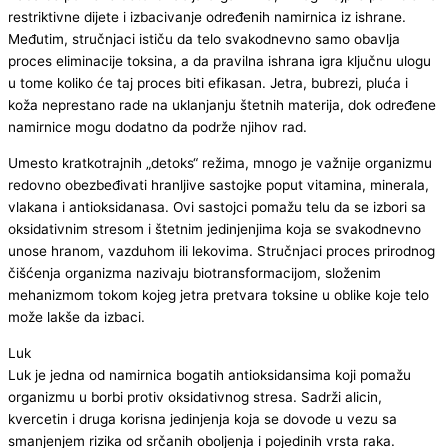
restriktivne dijete i izbacivanje određenih namirnica iz ishrane.
Međutim, stručnjaci ističu da telo svakodnevno samo obavlja
proces eliminacije toksina, a da pravilna ishrana igra ključnu ulogu
u tome koliko će taj proces biti efikasan. Jetra, bubrezi, pluća i
koža neprestano rade na uklanjanju štetnih materija, dok određene
namirnice mogu dodatno da podrže njihov rad.
Umesto kratkotrajnih „detoks“ režima, mnogo je važnije organizmu
redovno obezbeđivati hranljive sastojke poput vitamina, minerala,
vlakana i antioksidanasa. Ovi sastojci pomažu telu da se izbori sa
oksidativnim stresom i štetnim jedinjenjima koja se svakodnevno
unose hranom, vazduhom ili lekovima. Stručnjaci proces prirodnog
čišćenja organizma nazivaju biotransformacijom, složenim
mehanizmom tokom kojeg jetra pretvara toksine u oblike koje telo
može lakše da izbaci.
Luk
Luk je jedna od namirnica bogatih antioksidansima koji pomažu
organizmu u borbi protiv oksidativnog stresa. Sadrži alicin,
kvercetin i druga korisna jedinjenja koja se dovode u vezu sa
smanjenjem rizika od srčanih oboljenja i pojedinih vrsta raka.