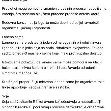
Probiotici mogu pomoći u smanjenju upalnih procesa i poboljšanju
varenja, što dodatno olakšava prirodne procese detoksikacije.
Redovna konzumacija jogurta može doprineti boljoj ravnoteži
organizma i jačanju otpornosti.
Laneno seme
Laneno seme predstavlja jedan od najbogatijih prirodnih izvora
lignana, biljnih jedinjenja sa antioksidativnim svojstvima. Takođe
sadrži omega-3 masne kiseline koje imaju protivupalno dejstvo.
Istraživanja pokazuju da laneno seme može pomoći u regulaciji
holesterola i nivoa šećera u krvi, ali i ublažavanju određenih
simptoma menopauze.
Stručnjaci preporučuju mleveno laneno seme jer organizam tako
lakše apsorbuje njegove hranljive sastojke.
Soja
Soja sadrži vitamin E i izoflavone koji učestvuju u neutralizaciji
slobodnih radikala i podržavaju procese detoksikacije organizma.