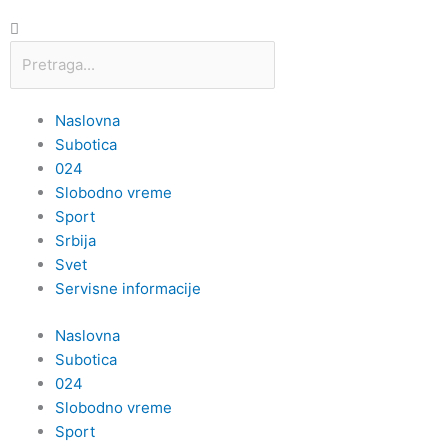
c
s
u
Претрага
e
t
t
b
a
u
Naslovna
Subotica
o
g
b
024
Slobodno vreme
o
r
e
Sport
Srbija
k
a
Svet
Servisne informacije
m
Naslovna
Subotica
024
Slobodno vreme
Sport