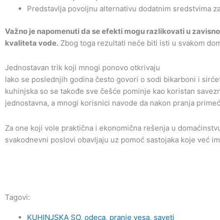
Predstavlja povoljnu alternativu dodatnim sredstvima z
Važno je napomenuti da se efekti mogu razlikovati u zavisnos
kvaliteta vode.
Zbog toga rezultati neće biti isti u svakom do
Jednostavan trik koji mnogi ponovo otkrivaju
Iako se poslednjih godina često govori o sodi bikarboni i sir
kuhinjska so se takođe sve češće pominje kao koristan savezn
jednostavna, a mnogi korisnici navode da nakon pranja primeć
Za one koji vole praktična i ekonomična rešenja u domaćinstvu,
svakodnevni poslovi obavljaju uz pomoć sastojaka koje već ima
Tagovi:
KUHINJSKA SO
,
odeca
,
pranje vesa
,
saveti