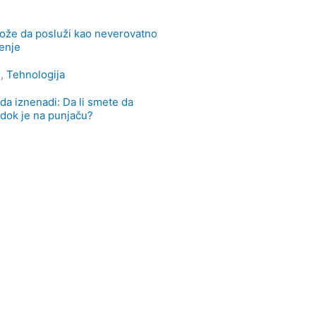
e
ože da posluži kao neverovatno
enje
e
,
Tehnologija
da iznenadi: Da li smete da
n dok je na punjaču?