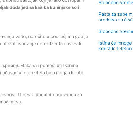
 koristi sastojak koji je lako dostupan i
Slobodno vrem
eljak doda jedna kašika kuhinjske soli
Pasta za zube m
sredstvo za čišć
Slobodno vrem
avanju vode, naročito u područjima gde je
Istina će mnoge 
otežati ispiranje deterdženta i ostaviti
koristite telefo
 ispiranju vlakana i pomoći da tkanina
i očuvanju intenziteta boja na garderobi.
stavnost. Umesto dodatnih proizvoda za
omaćinstvu.