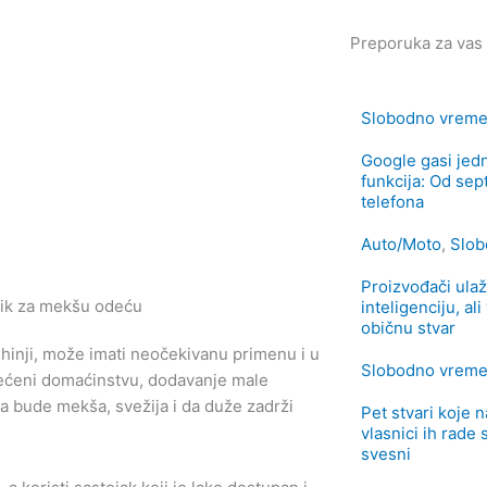
Preporuka za vas
Slobodno vrem
Google gasi jedn
funkcija: Od se
telefona
Auto/Moto
,
Slob
Proizvođači ulaž
inteligenciju, al
običnu stvar
hinji, može imati neočekivanu primenu i u
Slobodno vrem
većeni domaćinstvu, dodavanje male
 bude mekša, svežija i da duže zadrži
Pet stvari koje 
vlasnici ih rade
svesni