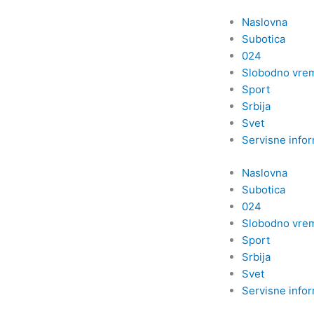
Пређи
Naslovna
на
Subotica
садржај
024
Slobodno vre
Sport
Srbija
Svet
Servisne infor
Naslovna
Subotica
024
Slobodno vre
Sport
Srbija
Svet
Servisne infor