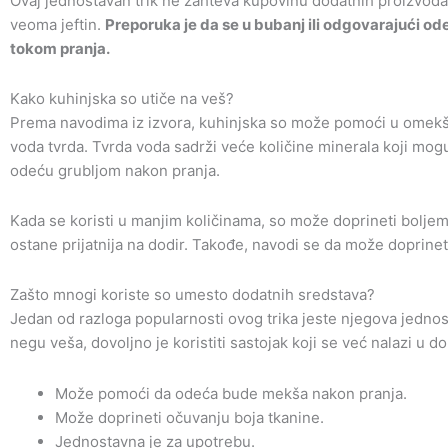
Ovaj jednostavan trik ne zahteva kupovinu dodatnih proizvoda, a
veoma jeftin.
Preporuka je da se u bubanj ili odgovarajući od
tokom pranja.
Kako kuhinjska so utiče na veš?
Prema navodima iz izvora, kuhinjska so može pomoći u omekš
voda tvrda. Tvrda voda sadrži veće količine minerala koji mogu 
odeću grubljom nakon pranja.
Kada se koristi u manjim količinama, so može doprineti boljem
ostane prijatnija na dodir. Takođe, navodi se da može doprinet
Zašto mnogi koriste so umesto dodatnih sredstava?
Jedan od razloga popularnosti ovog trika jeste njegova jedno
negu veša, dovoljno je koristiti sastojak koji se već nalazi u d
Može pomoći da odeća bude mekša nakon pranja.
Može doprineti očuvanju boja tkanine.
Jednostavna je za upotrebu.