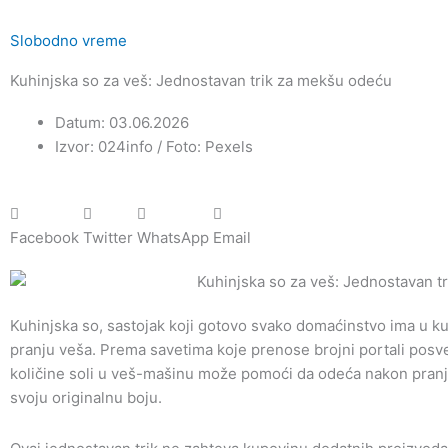
Slobodno vreme
Kuhinjska so za veš: Jednostavan trik za mekšu odeću
Datum: 03.06.2026
Izvor: 024info / Foto: Pexels
Facebook
Twitter
WhatsApp
Email
Kuhinjska so, sastojak koji gotovo svako domaćinstvo ima u ku
pranju veša. Prema savetima koje prenose brojni portali pos
količine soli u veš-mašinu može pomoći da odeća nakon pranja
svoju originalnu boju.