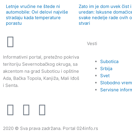
Letnje vrućine ne štede ni
Zato im je dom uvek čist i
automobile: Ovi delovi najviše
uredan: Iskusne domaćic
stradaju kada temperature
svake nedelje rade ovih 
porastu
stvari
Vesti
Informativni portal, pretežno pokriva
Subotica
teritoriju Severnobačkog okruga, sa
Srbija
akcentom na grad Suboticu i opštine
Svet
Ada, Bačka Topola, Kanjiža, Mali Iđoš
Slobodno vre
i Senta.
Servisne infor
F
I
Y
a
n
o
2020 © Sva prava zadržana. Portal 024info.rs