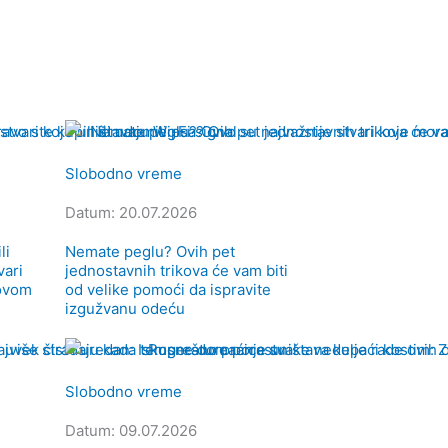
Slobodno vreme
Datum: 20.07.2026
li
Nemate peglu? Ovih pet
vari
jednostavnih trikova će vam biti
novom
od velike pomoći da ispravite
izgužvanu odeću
Slobodno vreme
Datum: 09.07.2026