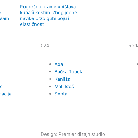
Pogrešno pranje uništava
e
kupaći kostim: Zbog jedne
osam
navike brzo gubi boju i
elastičnost
024
Reda
Ada
Bačka Topola
Kanjiža
me
Mali Iđoš
macije
Senta
Design: Premier dizajn studio