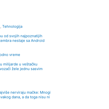
e
,
Tehnologija
u od svojih najpoznatijih
ptembra nestaje sa Android
odno vreme
u milijarde u veštačku
i vozači žele jednu sasvim
e
najviše nerviraju mačke: Mnogi
 svakog dana, a da toga nisu ni