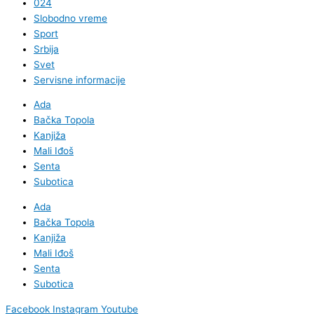
024
Slobodno vreme
Sport
Srbija
Svet
Servisne informacije
Ada
Bačka Topola
Kanjiža
Mali Iđoš
Senta
Subotica
Ada
Bačka Topola
Kanjiža
Mali Iđoš
Senta
Subotica
Facebook
Instagram
Youtube