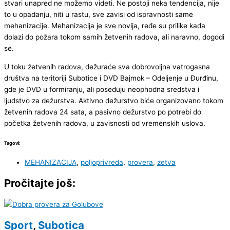
stvari unapred ne možemo videti. Ne postoji neka tendencija, nije
to u opadanju, niti u rastu, sve zavisi od ispravnosti same
mehanizacije. Mehanizacija je sve novija, ređe su prilike kada
dolazi do požara tokom samih žetvenih radova, ali naravno, dogodi
se.
U toku žetvenih radova, dežuraće sva dobrovoljna vatrogasna
društva na teritoriji Subotice i DVD Bajmok – Odeljenje u Đurđinu,
gde je DVD u formiranju, ali poseduju neophodna sredstva i
ljudstvo za dežurstva. Aktivno dežurstvo biće organizovano tokom
žetvenih radova 24 sata, a pasivno dežurstvo po potrebi do
početka žetvenih radova, u zavisnosti od vremenskih uslova.
Tagovi:
MEHANIZACIJA
,
poljoprivreda
,
provera
,
zetva
Pročitajte još:
Sport
,
Subotica