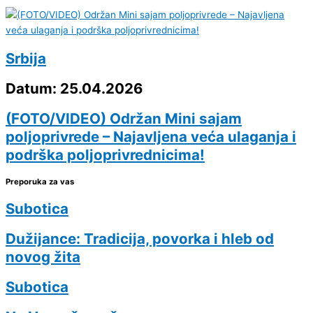
Srbija
Datum: 25.04.2026
(FOTO/VIDEO) Održan Mini sajam
poljoprivrede – Najavljena veća ulaganja i
podrška poljoprivrednicima!
Preporuka za vas
Subotica
Dužijance: Tradicija, povorka i hleb od
novog žita
Subotica