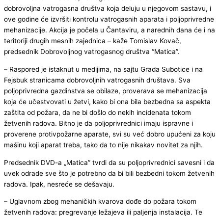
dobrovoljna vatrogasna društva koja deluju u njegovom sastavu, i
ove godine će izvršiti kontrolu vatrogasnih aparata i poljoprivredne
mehanizacije. Akcija je počela u Čantaviru, a narednih dana će i na
teritoriji drugih mesnih zajednica – kaže Tomislav Kovač,
predsednik Dobrovoljnog vatrogasnog društva “Matica”.
– Raspored je istaknut u medijima, na sajtu Grada Subotice i na
Fejsbuk stranicama dobrovoljnih vatrogasnih društava. Sva
poljoprivredna gazdinstva se obilaze, proverava se mehanizacija
koja će učestvovati u žetvi, kako bi ona bila bezbedna sa aspekta
zaštita od požara, da ne bi došlo do nekih incidenata tokom
žetvenih radova. Bitno je da poljoprivrednici imaju ispravne i
proverene protivpožarne aparate, svi su već dobro upućeni za koju
mašinu koji aparat treba, tako da to nije nikakav novitet za njih.
Predsednik DVD-a „Matica” tvrdi da su poljoprivrednici savesni i da
uvek odrade sve što je potrebno da bi bili bezbedni tokom žetvenih
radova. Ipak, nesreće se dešavaju.
– Uglavnom zbog mehaničkih kvarova dođe do požara tokom
žetvenih radova: pregrevanje ležajeva ili paljenja instalacija. Te