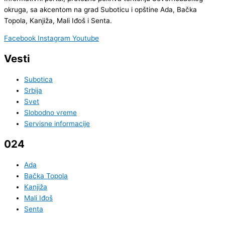
okruga, sa akcentom na grad Suboticu i opštine Ada, Bačka
Topola, Kanjiža, Mali Iđoš i Senta.
Facebook
Instagram
Youtube
Vesti
Subotica
Srbija
Svet
Slobodno vreme
Servisne informacije
024
Ada
Bačka Topola
Kanjiža
Mali Iđoš
Senta