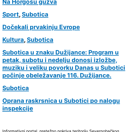
Na Horgošu gužva
Sport
,
Subotica
Dočekali prvakinju Evrope
Kultura
,
Subotica
Subotica u znaku Dužijance: Program u
petak, subotu i nedelju donosi izložbe,
muziku i veliku povorku Danas u Subotici
počinje obeležavanje 116. Dužijance.
Subotica
Oprana raskrsnica u Subotici po nalogu
inspekcije
Informativni portal, pretežno pokriva teritoriju Severnobačkog