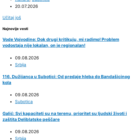
20.07.2026
Učitaj još
Najnovije vesti
Vode Vojvodine: Dok drugi kritikuju, mi radimo! Problem
vodostaja nije lokalan, on je regionalan!
09.08.2026
Srbija
116. Dužijanca u Subotici: Od predaje hleba do Bandašicinog
kola
09.08.2026
Subotica
Galić: Svi kapaciteti su na terenu, prioritet su ljudski životi i
zaštita Deliblatske peščare
09.08.2026
Srbija