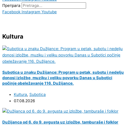
Претрага
Facebook
Instagram
Youtube
Kultura
Subotica u znaku Dužijance: Program u petak, subotu i nedelju
donosi izložbe, muziku i veliku povorku Danas u Subotici
počinje obeležavanje 116. Dužijance.
Kultura
,
Subotica
07.08.2026
Dužijanca od 6. do 9. avgusta uz izložbe, tamburaše i folklor