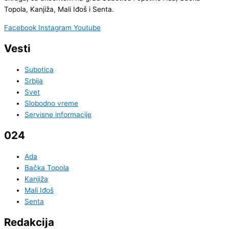
Topola, Kanjiža, Mali Iđoš i Senta.
Facebook
Instagram
Youtube
Vesti
Subotica
Srbija
Svet
Slobodno vreme
Servisne informacije
024
Ada
Bačka Topola
Kanjiža
Mali Iđoš
Senta
Redakcija