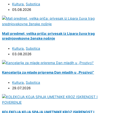
Kultura
,
Subotica
05.08.2026
Mali predmet, velika priča: privesak iz Lipara čuva trag
srednjovekovne ženske nošnje
Kultura
,
Subotica
03.08.2026
Kancelarija za mlade priprema Dan mladih u „Prozivci“
Kultura
,
Subotica
29.07.2026
KOLEKCIJA KOJA SPAJA UMETNIKE KROZ ISKRENOST I