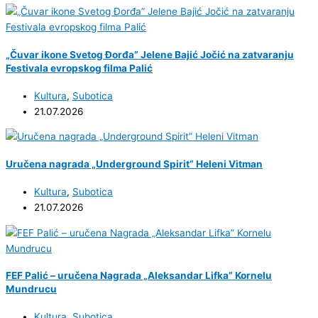
„Čuvar ikone Svetog Đorđa” Jelene Bajić Jočić na zatvaranju
Festivala evropskog filma Palić
Kultura
,
Subotica
21.07.2026
Uručena nagrada „Underground Spirit” Heleni Vitman
Kultura
,
Subotica
21.07.2026
FEF Palić – uručena Nagrada „Aleksandar Lifka” Kornelu
Mundrucu
Kultura
,
Subotica