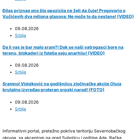
Đilas priznao ono što opozicija ne želi da čuje! Progovorio o
Vučićevih dva miliona glasova: Ne može to da nestane! (VIDEO)
09.08.2026
Srbija
Da li vas je bar malo sram?! Dok se naši vatrogasci bore na
terenu, blokaderi iz fotelja seju anarhiju! (VIDEO)
09.08.2026
Srbija
Sramno! Vidojković na godišnjicu zločinačke akcije Oluja
brutalno izvređao proteran srpski narod! (FOTO)
09.08.2026
Srbija
Informativni portal, pretežno pokriva teritoriju Severnobačkog
okruga, sa akcentom na grad Suboticu i opštine Ada, Bačka