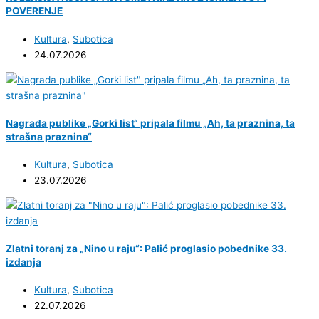
POVERENJE
Kultura
,
Subotica
24.07.2026
Nagrada publike „Gorki list“ pripala filmu „Ah, ta praznina, ta
strašna praznina“
Kultura
,
Subotica
23.07.2026
Zlatni toranj za „Nino u raju“: Palić proglasio pobednike 33.
izdanja
Kultura
,
Subotica
22.07.2026