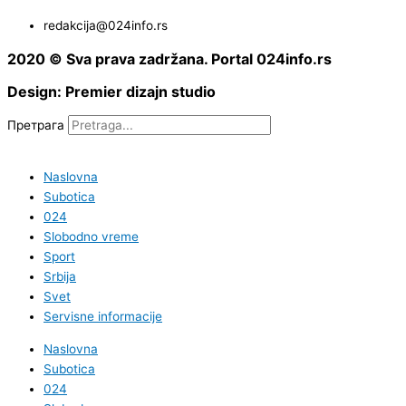
redakcija@024info.rs
2020 © Sva prava zadržana. Portal 024info.rs
Design: Premier dizajn studio
Претрага
Naslovna
Subotica
024
Slobodno vreme
Sport
Srbija
Svet
Servisne informacije
Naslovna
Subotica
024