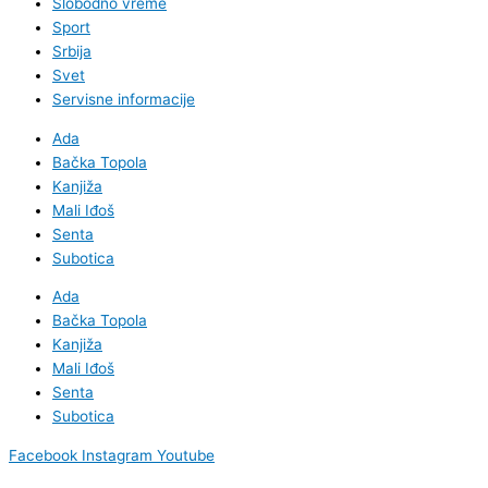
Slobodno vreme
Sport
Srbija
Svet
Servisne informacije
Ada
Bačka Topola
Kanjiža
Mali Iđoš
Senta
Subotica
Ada
Bačka Topola
Kanjiža
Mali Iđoš
Senta
Subotica
Facebook
Instagram
Youtube