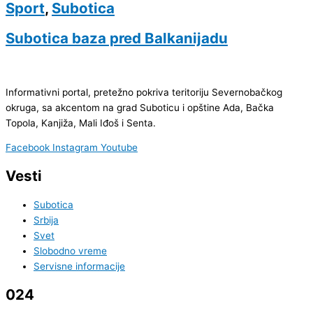
Sport
,
Subotica
Subotica baza pred Balkanijadu
Informativni portal, pretežno pokriva teritoriju Severnobačkog
okruga, sa akcentom na grad Suboticu i opštine Ada, Bačka
Topola, Kanjiža, Mali Iđoš i Senta.
Facebook
Instagram
Youtube
Vesti
Subotica
Srbija
Svet
Slobodno vreme
Servisne informacije
024