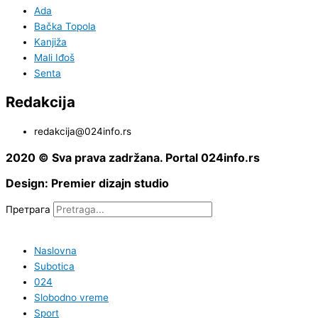
Ada
Bačka Topola
Kanjiža
Mali Iđoš
Senta
Redakcija
redakcija@024info.rs
2020 © Sva prava zadržana. Portal 024info.rs
Design: Premier dizajn studio
Претрага
Naslovna
Subotica
024
Slobodno vreme
Sport