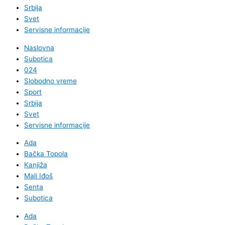
Srbija
Svet
Servisne informacije
Naslovna
Subotica
024
Slobodno vreme
Sport
Srbija
Svet
Servisne informacije
Ada
Bačka Topola
Kanjiža
Mali Iđoš
Senta
Subotica
Ada