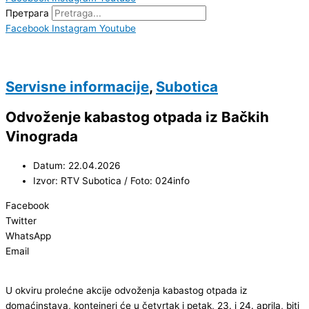
Претрага
Facebook
Instagram
Youtube
Servisne informacije
,
Subotica
Odvoženje kabastog otpada iz Bačkih
Vinograda
Datum: 22.04.2026
Izvor: RTV Subotica / Foto: 024info
Facebook
Twitter
WhatsApp
Email
U okviru prolećne akcije odvoženja kabastog otpada iz
domaćinstava, kontejneri će u četvrtak i petak, 23. i 24. aprila, biti