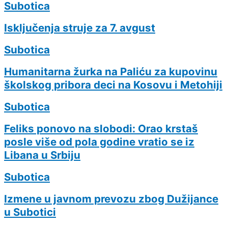
Subotica
Isključenja struje za 7. avgust
Subotica
Humanitarna žurka na Paliću za kupovinu
školskog pribora deci na Kosovu i Metohiji
Subotica
Feliks ponovo na slobodi: Orao krstaš
posle više od pola godine vratio se iz
Libana u Srbiju
Subotica
Izmene u javnom prevozu zbog Dužijance
u Subotici