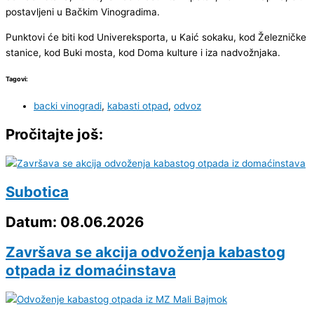
postavljeni u Bačkim Vinogradima.
Punktovi će biti kod Univereksporta, u Kaić sokaku, kod Železničke
stanice, kod Buki mosta, kod Doma kulture i iza nadvožnjaka.
Tagovi:
backi vinogradi
,
kabasti otpad
,
odvoz
Pročitajte još:
Subotica
Datum: 08.06.2026
Završava se akcija odvoženja kabastog
otpada iz domaćinstava