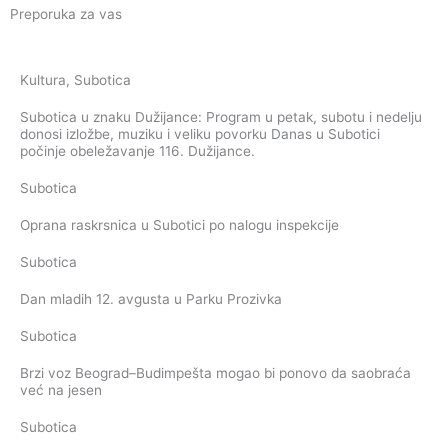
Preporuka za vas
Kultura
,
Subotica
Subotica u znaku Dužijance: Program u petak, subotu i nedelju
donosi izložbe, muziku i veliku povorku Danas u Subotici
počinje obeležavanje 116. Dužijance.
Subotica
Oprana raskrsnica u Subotici po nalogu inspekcije
Subotica
Dan mladih 12. avgusta u Parku Prozivka
Subotica
Brzi voz Beograd–Budimpešta mogao bi ponovo da saobraća
već na jesen
Subotica