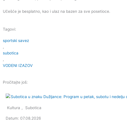
Učešće je besplatno, kao i ulaz na bazen za sve posetioce.
Tagovi:
sportski savez
,
subotica
,
VODENI IZAZOV
Pročitajte još:
Kultura
,
Subotica
Datum: 07.08.2026