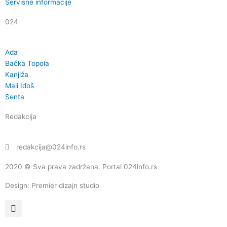
Servisne informacije
024
Ada
Bačka Topola
Kanjiža
Mali Iđoš
Senta
Redakcija
redakcija@024info.rs
2020 © Sva prava zadržana. Portal 024info.rs
Design: Premier dizajn studio