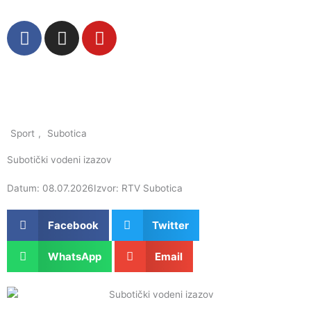
Пређи
на
F
I
Y
садржај
a
n
o
c
s
u
e
t
t
b
a
u
o
g
b
o
r
e
Sport
,
Subotica
k
a
Subotički vodeni izazov
m
Datum: 08.07.2026
Izvor: RTV Subotica
Facebook
Twitter
WhatsApp
Email