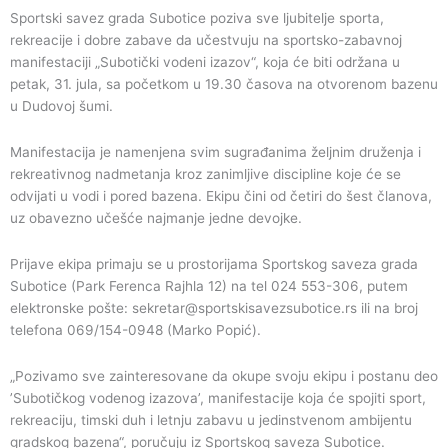
Sportski savez grada Subotice poziva sve ljubitelje sporta,
rekreacije i dobre zabave da učestvuju na sportsko-zabavnoj
manifestaciji „Subotički vodeni izazov“, koja će biti održana u
petak, 31. jula, sa početkom u 19.30 časova na otvorenom bazenu
u Dudovoj šumi.
Manifestacija je namenjena svim sugrađanima željnim druženja i
rekreativnog nadmetanja kroz zanimljive discipline koje će se
odvijati u vodi i pored bazena. Ekipu čini od četiri do šest članova,
uz obavezno učešće najmanje jedne devojke.
Prijave ekipa primaju se u prostorijama Sportskog saveza grada
Subotice (Park Ferenca Rajhla 12) na tel 024 553-306, putem
elektronske pošte: sekretar@sportskisavezsubotice.rs ili na broj
telefona 069/154-0948 (Marko Popić).
„Pozivamo sve zainteresovane da okupe svoju ekipu i postanu deo
’Subotičkog vodenog izazova’, manifestacije koja će spojiti sport,
rekreaciju, timski duh i letnju zabavu u jedinstvenom ambijentu
gradskog bazena“, poručuju iz Sportskog saveza Subotice.