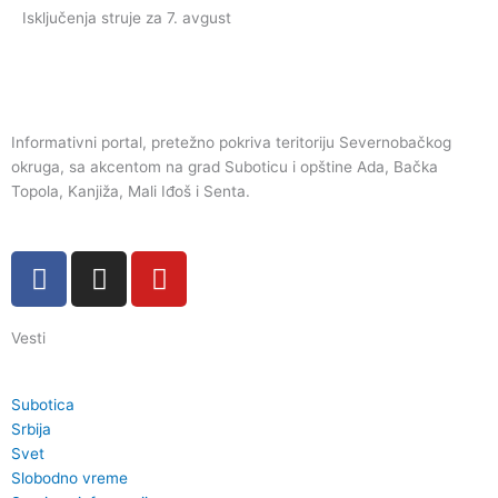
Isključenja struje za 7. avgust
Informativni portal, pretežno pokriva teritoriju Severnobačkog
okruga, sa akcentom na grad Suboticu i opštine Ada, Bačka
Topola, Kanjiža, Mali Iđoš i Senta.
F
I
Y
a
n
o
c
s
u
Vesti
e
t
t
b
a
u
o
g
b
Subotica
o
r
e
Srbija
k
a
Svet
Slobodno vreme
m