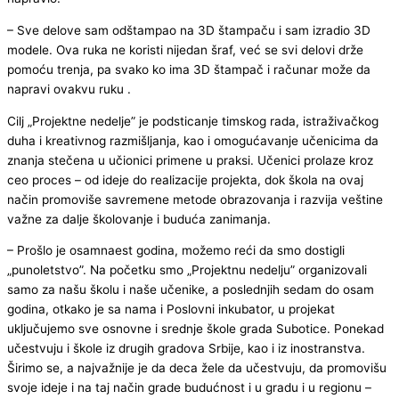
– Sve delove sam odštampao na 3D štampaču i sam izradio 3D
modele. Ova ruka ne koristi nijedan šraf, već se svi delovi drže
pomoću trenja, pa svako ko ima 3D štampač i računar može da
napravi ovakvu ruku .
Cilj „Projektne nedelje” je podsticanje timskog rada, istraživačkog
duha i kreativnog razmišljanja, kao i omogućavanje učenicima da
znanja stečena u učionici primene u praksi. Učenici prolaze kroz
ceo proces – od ideje do realizacije projekta, dok škola na ovaj
način promoviše savremene metode obrazovanja i razvija veštine
važne za dalje školovanje i buduća zanimanja.
– Prošlo je osamnaest godina, možemo reći da smo dostigli
„punoletstvo”. Na početku smo „Projektnu nedelju” organizovali
samo za našu školu i naše učenike, a poslednjih sedam do osam
godina, otkako je sa nama i Poslovni inkubator, u projekat
uključujemo sve osnovne i srednje škole grada Subotice. Ponekad
učestvuju i škole iz drugih gradova Srbije, kao i iz inostranstva.
Širimo se, a najvažnije je da deca žele da učestvuju, da promovišu
svoje ideje i na taj način grade budućnost i u gradu i u regionu –