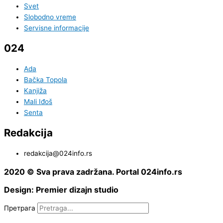
Svet
Slobodno vreme
Servisne informacije
024
Ada
Bačka Topola
Kanjiža
Mali Iđoš
Senta
Redakcija
redakcija@024info.rs
2020 © Sva prava zadržana. Portal 024info.rs
Design: Premier dizajn studio
Претрага