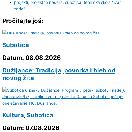
projekti
,
projektna nedelja
,
subotica
,
tehnicka skola "ivan
saric"
Pročitajte još:
Subotica
Datum: 08.08.2026
Dužijance: Tradicija, povorka i hleb od
novog žita
Kultura
,
Subotica
Datum: 07.08.2026