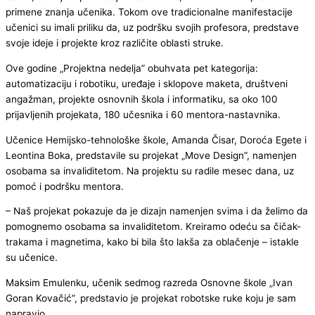
primene znanja učenika. Tokom ove tradicionalne manifestacije
učenici su imali priliku da, uz podršku svojih profesora, predstave
svoje ideje i projekte kroz različite oblasti struke.
Ove godine „Projektna nedelja” obuhvata pet kategorija:
automatizaciju i robotiku, uređaje i sklopove maketa, društveni
angažman, projekte osnovnih škola i informatiku, sa oko 100
prijavljenih projekata, 180 učesnika i 60 mentora-nastavnika.
Učenice Hemijsko-tehnološke škole, Amanda Čisar, Doroća Egete i
Leontina Boka, predstavile su projekat „Move Design”, namenjen
osobama sa invaliditetom. Na projektu su radile mesec dana, uz
pomoć i podršku mentora.
– Naš projekat pokazuje da je dizajn namenjen svima i da želimo da
pomognemo osobama sa invaliditetom. Kreiramo odeću sa čičak-
trakama i magnetima, kako bi bila što lakša za oblačenje – istakle
su učenice.
Maksim Emulenku, učenik sedmog razreda Osnovne škole „Ivan
Goran Kovačić”, predstavio je projekat robotske ruke koju je sam
napravio.