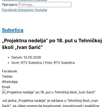
Претрага
Facebook
Instagram
Youtube
Subotica
„Projektna nedelja” po 18. put u Tehničkoj
školi „Ivan Sarić”
Datum: 12.05.2026
Izvor: RTV Subotica / Foto: RTV Subotica
Facebook
Twitter
WhatsApp
Email
Još jedna „Projektna nedelja” je održana u Tehničkoj školi „Ivan
Sarić”, sa ciljem promocije kreativnosti, inovativnosti i praktične