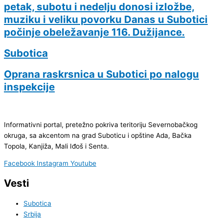
petak, subotu i nedelju donosi izložbe,
muziku i veliku povorku Danas u Subotici
počinje obeležavanje 116. Dužijance.
Subotica
Oprana raskrsnica u Subotici po nalogu
inspekcije
Informativni portal, pretežno pokriva teritoriju Severnobačkog
okruga, sa akcentom na grad Suboticu i opštine Ada, Bačka
Topola, Kanjiža, Mali Iđoš i Senta.
Facebook
Instagram
Youtube
Vesti
Subotica
Srbija