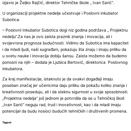
izjavio je Željko Rajčić, direktor Tehničke škole „ Ivan Sarić“.
U organizaciji projektne nedelje učestvuje i Poslovni inkubator
Subotica.
– Poslovni Inkubator Subotica dogi niz godina podržava „ Projektnu
nedelju“.Za nas je ovo zaista praznik znanja i inovacija, ali i
svojevrsna prognoza budućnosti. Vidimo da Subotica ima kapacitet
i da mladi ljudi, naši sugrađani, pokazuju šta znaju i imaju priliku da
u svetu nauke i inovacija dobiju šansu. Zaista možemo da budemo
ponosni na njih – dodala je Ljubica Bertović, direktorica Poslovnog
inkubatora.
Za kraj manifestacije, istaknuto je da ovakvi događaji imaju
poseban značaj jer učenicima daju priliku da pokažu koliko znanja i
kreativnosti poseduju, ali i da steknu sigurnost u svoje sposobnosti.
„Projektna nedelja” još jednom je potvrdila da se u Tehničkoj školi
„Ivan Sarić” neguju rad, trud i inovativnost, kao i da mladi imaju
potencijal da budu nosioci budućih tehničkih i društvenih promena.
Tagovi: