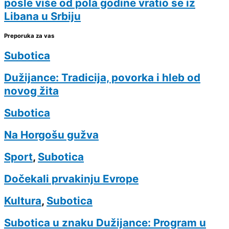
posle više od pola godine vratio se iz
Libana u Srbiju
Preporuka za vas
Subotica
Dužijance: Tradicija, povorka i hleb od
novog žita
Subotica
Na Horgošu gužva
Sport
,
Subotica
Dočekali prvakinju Evrope
Kultura
,
Subotica
Subotica u znaku Dužijance: Program u