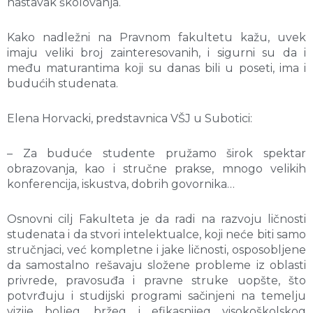
nastavak školovanja.
Kako nadležni na Pravnom fakultetu kažu, uvek
imaju veliki broj zainteresovanih, i sigurni su da i
među maturantima koji su danas bili u poseti, ima i
budućih studenata.
Elena Horvacki, predstavnica VŠJ u Subotici:
– Za buduće studente pružamo širok spektar
obrazovanja, kao i stručne prakse, mnogo velikih
konferencija, iskustva, dobrih govornika…
Osnovni cilj Fakulteta je da radi na razvoju ličnosti
studenata i da stvori intelektualce, koji neće biti samo
stručnjaci, već kompletne i jake ličnosti, osposobljene
da samostalno rešavaju složene probleme iz oblasti
privrede, pravosuđa i pravne struke uopšte, što
potvrđuju i studijski programi sačinjeni na temelju
vizije boljeg, bržeg i efikasnijeg visokoškolskog