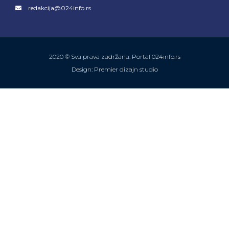
redakcija@024info.rs
2020 © Sva prava zadržana. Portal 024info.rs
Design: Premier dizajn studio