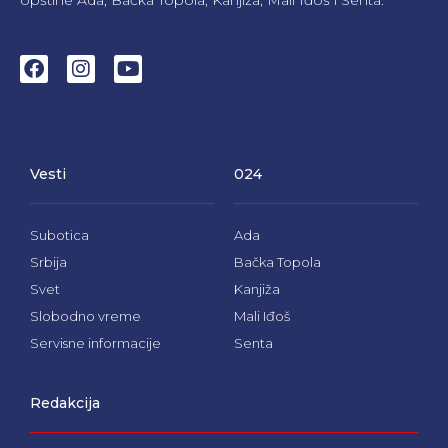
F
I
Y
a
n
o
c
s
u
e
t
t
b
a
u
o
g
b
Vesti
024
o
r
e
k
a
m
Subotica
Ada
Srbija
Bačka Topola
Svet
Kanjiža
Slobodno vreme
Mali Iđoš
Servisne informacije
Senta
Redakcija