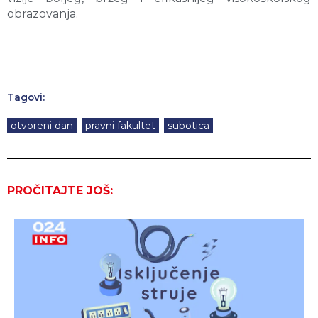
obrazovanja.
Tagovi:
otvoreni dan
,
pravni fakultet
,
subotica
PROČITAJTE JOŠ: