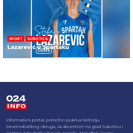
SPORT
,
SUBOTICA
Lazarević u Spartaku
Informativni portal, pretežno pokriva teritoriju
Severnobačkog okruga, sa akcentom na grad Suboticu i
opštine Ada, Bačka Topola, Kanjiža, Mali Iđoš i Senta.