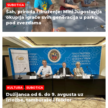
SUBOTICA
Šah, priroda i druženje: Mini Jugoslavija
okuplja igrače svih generacija u parku
pod zvezdama
KULTURA
,
SUBOTICA
Dužijanca od 6. do 9. avgusta uz
izložbe, tamburaše i folklor