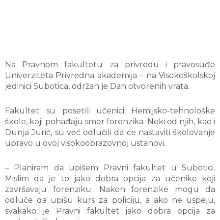
Na Pravnom fakultetu za privredu i pravosuđe
Univerziteta Privredna akademija – na Visokoškolskoj
jedinici Subotica, održan je Dan otvorenih vrata.
Fakultet su posetili učenici Hemijsko-tehnološke
škole, koji pohađaju smer forenzika. Neki od njih, kao i
Dunja Jurić, su već odlučili da će nastaviti školovanje
upravo u ovoj visokoobrazovnoj ustanovi.
– Planiram da upišem Pravni fakultet u Subotici.
Mislim da je to jako dobra opcija za učenike koji
završavaju forenziku. Nakon forenzike mogu da
odluče da upišu kurs za policiju, a ako ne uspeju,
svakako je Pravni fakultet jako dobra opcija za