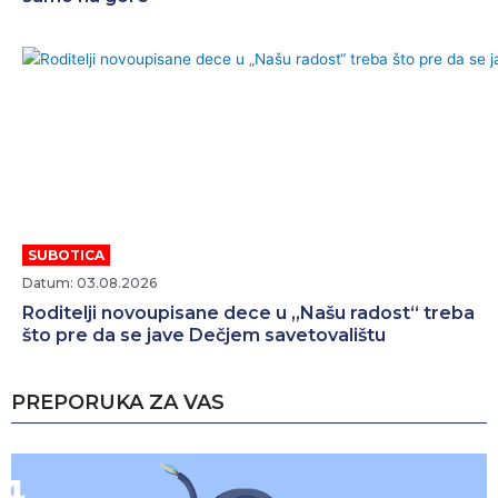
SUBOTICA
Datum: 03.08.2026
Roditelji novoupisane dece u „Našu radost“ treba
što pre da se jave Dečjem savetovalištu
PREPORUKA ZA VAS