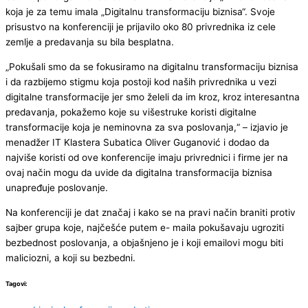
koja je za temu imala „Digitalnu transformaciju biznisa“. Svoje
prisustvo na konferenciji je prijavilo oko 80 privrednika iz cele
zemlje a predavanja su bila besplatna.
„Pokušali smo da se fokusiramo na digitalnu transformaciju biznisa
i da razbijemo stigmu koja postoji kod naših privrednika u vezi
digitalne transformacije jer smo želeli da im kroz, kroz interesantna
predavanja, pokažemo koje su višestruke koristi digitalne
transformacije koja je neminovna za sva poslovanja,“ – izjavio je
menadžer IT Klastera Subatica Oliver Guganović i dodao da
najviše koristi od ove konferencije imaju privrednici i firme jer na
ovaj način mogu da uvide da digitalna transformacija biznisa
unapređuje poslovanje.
Na konferenciji je dat značaj i kako se na pravi način braniti protiv
sajber grupa koje, najčešće putem e- maila pokušavaju ugroziti
bezbednost poslovanja, a objašnjeno je i koji emailovi mogu biti
maliciozni, a koji su bezbedni.
Tagovi: