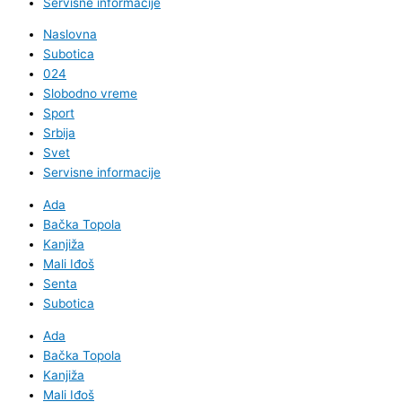
Servisne informacije
Naslovna
Subotica
024
Slobodno vreme
Sport
Srbija
Svet
Servisne informacije
Ada
Bačka Topola
Kanjiža
Mali Iđoš
Senta
Subotica
Ada
Bačka Topola
Kanjiža
Mali Iđoš