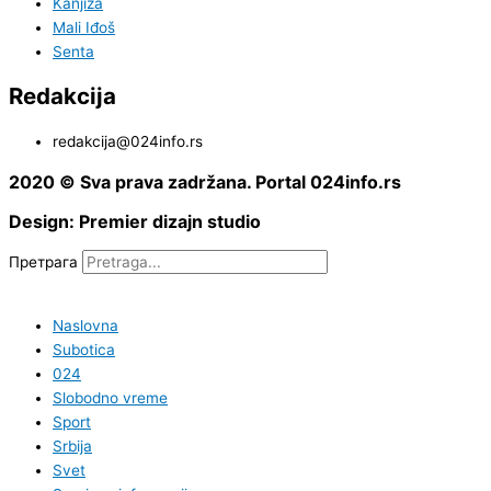
Kanjiža
Mali Iđoš
Senta
Redakcija
redakcija@024info.rs
2020 © Sva prava zadržana. Portal 024info.rs
Design: Premier dizajn studio
Претрага
Naslovna
Subotica
024
Slobodno vreme
Sport
Srbija
Svet