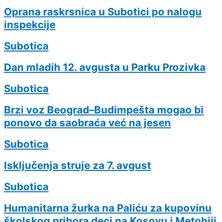
Oprana raskrsnica u Subotici po nalogu
inspekcije
Subotica
Dan mladih 12. avgusta u Parku Prozivka
Subotica
Brzi voz Beograd–Budimpešta mogao bi
ponovo da saobraća već na jesen
Subotica
Isključenja struje za 7. avgust
Subotica
Humanitarna žurka na Paliću za kupovinu
školskog pribora deci na Kosovu i Metohiji