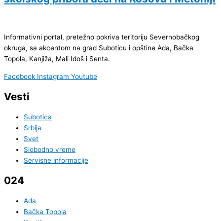
Informativni portal, pretežno pokriva teritoriju Severnobačkog
okruga, sa akcentom na grad Suboticu i opštine Ada, Bačka
Topola, Kanjiža, Mali Iđoš i Senta.
Facebook
Instagram
Youtube
Vesti
Subotica
Srbija
Svet
Slobodno vreme
Servisne informacije
024
Ada
Bačka Topola