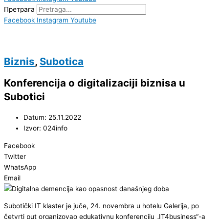
Претрага
Facebook
Instagram
Youtube
Biznis
,
Subotica
Konferencija o digitalizaciji biznisa u
Subotici
Datum: 25.11.2022
Izvor: 024info
Facebook
Twitter
WhatsApp
Email
Subotički IT klaster je juče, 24. novembra u hotelu Galerija, po
četvrti put organizovao edukativnu konferenciju „IT4business“-a