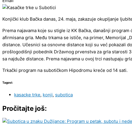
Email
Konjički klub Bačka danas, 24. maja, zakazuje okupljanje ljubite
Prema najavama koje su stigle iz KK Bačka, današnji program će s
afirmisana grla. Među trkama se ističe, na primer, Memorijal „
distance. Učesnici sa osnovne distance koji su već pokazali dob
prošlogodišnji pobednik Državnog prvenstva za grla starosti 3
sa najduže distance. Prema najavama u ovoj trci nastupaju grla
Trkački program na subotičkom Hipodromu kreće od 14 sati.
Tagovi:
kasacke trke
,
konji
,
subotica
Pročitajte još: