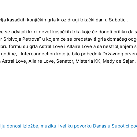
lja kasačkih konjičkih grla kroz drugi trkački dan u Subotici.
e odvijati kroz devet kasačkih trka koje će doneti priliku da se 
Dr Srbivoja Petrova” u kojem će se predstaviti grla domaćeg odgo
ru formu su grla Astral Love i Allaire Love a sa nestrpljenjem s
 godine, i Interconnection koje je bilo pobednik Državnog prven
 Astral Love, Allaire Love, Senator, Misteria KK, Medy de Sajan,