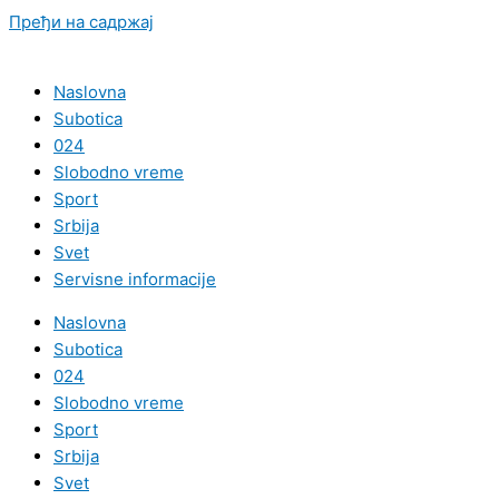
Пређи на садржај
Naslovna
Subotica
024
Slobodno vreme
Sport
Srbija
Svet
Servisne informacije
Naslovna
Subotica
024
Slobodno vreme
Sport
Srbija
Svet