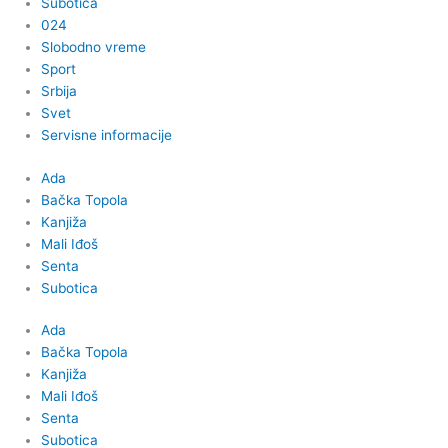
Subotica
024
Slobodno vreme
Sport
Srbija
Svet
Servisne informacije
Ada
Bačka Topola
Kanjiža
Mali Iđoš
Senta
Subotica
Ada
Bačka Topola
Kanjiža
Mali Iđoš
Senta
Subotica