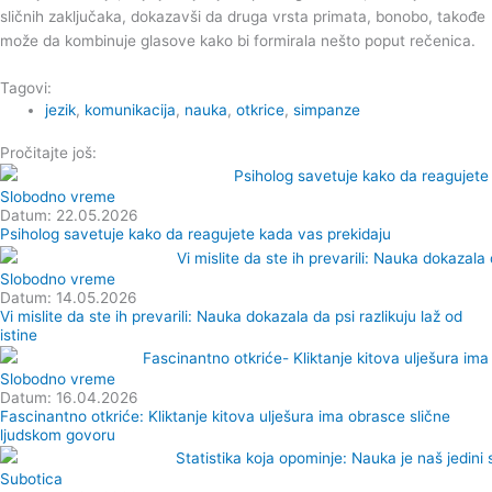
sličnih zaključaka, dokazavši da druga vrsta primata, bonobo, takođe
može da kombinuje glasove kako bi formirala nešto poput rečenica.
Tagovi:
jezik
,
komunikacija
,
nauka
,
otkrice
,
simpanze
Pročitajte još:
Slobodno vreme
Datum: 22.05.2026
Psiholog savetuje kako da reagujete kada vas prekidaju
Slobodno vreme
Datum: 14.05.2026
Vi mislite da ste ih prevarili: Nauka dokazala da psi razlikuju laž od
istine
Slobodno vreme
Datum: 16.04.2026
Fascinantno otkriće: Kliktanje kitova ulješura ima obrasce slične
ljudskom govoru
Subotica