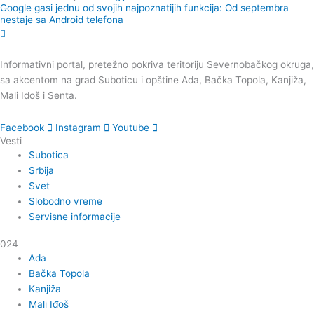
Google gasi jednu od svojih najpoznatijih funkcija: Od septembra
nestaje sa Android telefona
Informativni portal, pretežno pokriva teritoriju Severnobačkog okruga,
sa akcentom na grad Suboticu i opštine Ada, Bačka Topola, Kanjiža,
Mali Iđoš i Senta.
Facebook
Instagram
Youtube
Vesti
Subotica
Srbija
Svet
Slobodno vreme
Servisne informacije
024
Ada
Bačka Topola
Kanjiža
Mali Iđoš