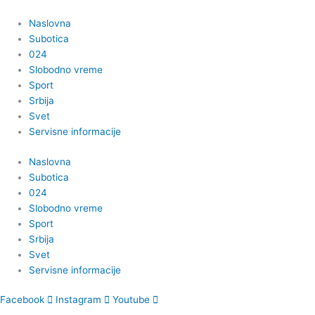
Пређи
на
Naslovna
садржај
Subotica
024
Slobodno vreme
Sport
Srbija
Svet
Servisne informacije
Naslovna
Subotica
024
Slobodno vreme
Sport
Srbija
Svet
Servisne informacije
Facebook
Instagram
Youtube