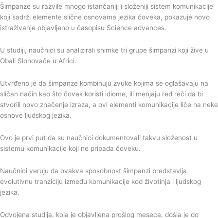
Šimpanze su razvile mnogo istančaniji i složeniji sistem komunikacije
koji sadrži elemente slične osnovama jezika čoveka, pokazuje novo
istraživanje objavljeno u časopisu Science advances.
U studiji, naučnici su analizirali snimke tri grupe šimpanzi koji žive u
Obali Slonovače u Africi.
Utvrđeno je da šimpanze kombinuju zvuke kojima se oglašavaju na
sličan način kao što čovek koristi idiome, ili menjaju red reči da bi
stvorili novo značenje izraza, a ovi elementi komunikacije liče na neke
osnove ljudskog jezika.
Ovo je prvi put da su naučnici dokumentovali takvu složenost u
sistemu komunikacije koji ne pripada čoveku.
Naučnici veruju da ovakva sposobnost šimpanzi predstavlja
evolutivnu tranziciju između komunikacije kod životinja i ljudskog
jezika.
Odvojena studija, koja je objavljena prošlog meseca, došla je do