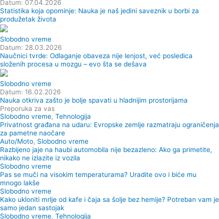
Datum: 07.04.2026
Statistika koja opominje: Nauka je naš jedini saveznik u borbi za
produžetak života
Slobodno vreme
Datum: 28.03.2026
Naučnici tvrde: Odlaganje obaveza nije lenjost, već posledica
složenih procesa u mozgu – evo šta se dešava
Slobodno vreme
Datum: 16.02.2026
Nauka otkriva zašto je bolje spavati u hladnijim prostorijama
Preporuka za vas
Slobodno vreme
,
Tehnologija
Privatnost građana na udaru: Evropske zemlje razmatraju ograničenja
za pametne naočare
Auto/Moto
,
Slobodno vreme
Razbijeno jaje na haubi automobila nije bezazleno: Ako ga primetite,
nikako ne izlazite iz vozila
Slobodno vreme
Pas se muči na visokim temperaturama? Uradite ovo i biće mu
mnogo lakše
Slobodno vreme
Kako ukloniti mrlje od kafe i čaja sa šolje bez hemije? Potreban vam je
samo jedan sastojak
Slobodno vreme
,
Tehnologija