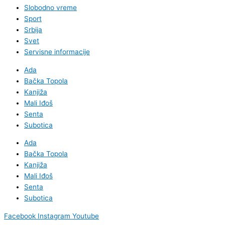
Slobodno vreme
Sport
Srbija
Svet
Servisne informacije
Ada
Bačka Topola
Kanjiža
Mali Iđoš
Senta
Subotica
Ada
Bačka Topola
Kanjiža
Mali Iđoš
Senta
Subotica
Facebook
Instagram
Youtube