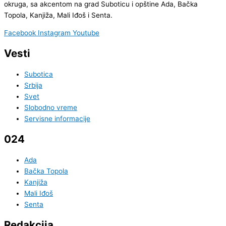
okruga, sa akcentom na grad Suboticu i opštine Ada, Bačka
Topola, Kanjiža, Mali Iđoš i Senta.
Facebook
Instagram
Youtube
Vesti
Subotica
Srbija
Svet
Slobodno vreme
Servisne informacije
024
Ada
Bačka Topola
Kanjiža
Mali Iđoš
Senta
Redakcija