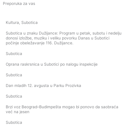
Preporuka za vas
Kultura
,
Subotica
Subotica u znaku Dužijance: Program u petak, subotu i nedelju
donosi izložbe, muziku i veliku povorku Danas u Subotici
počinje obeležavanje 116. Dužijance.
Subotica
Oprana raskrsnica u Subotici po nalogu inspekcije
Subotica
Dan mladih 12. avgusta u Parku Prozivka
Subotica
Brzi voz Beograd–Budimpešta mogao bi ponovo da saobraća
već na jesen
Subotica