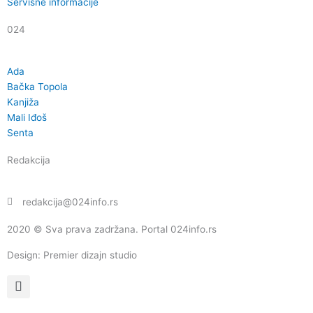
Servisne informacije
024
Ada
Bačka Topola
Kanjiža
Mali Iđoš
Senta
Redakcija
redakcija@024info.rs
2020 © Sva prava zadržana. Portal 024info.rs
Design: Premier dizajn studio