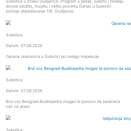
Subotica u znaku Dužijance: Program u petak, subotu i nedelju
donosi izložbe, muziku i veliku povorku Danas u Subotici
počinje obeležavanje 116. Dužijance.
Subotica
Datum: 07.08.2026
Oprana raskrsnica u Subotici po nalogu inspekcije
Subotica
Datum: 07.08.2026
Brzi voz Beograd–Budimpešta mogao bi ponovo da saobraća
već na jesen
Subotica