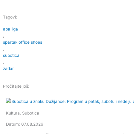
Tagovi:
aba liga
,
spartak office shoes
,
subotica
,
zadar
Pročitajte još:
Kultura
,
Subotica
Datum: 07.08.2026