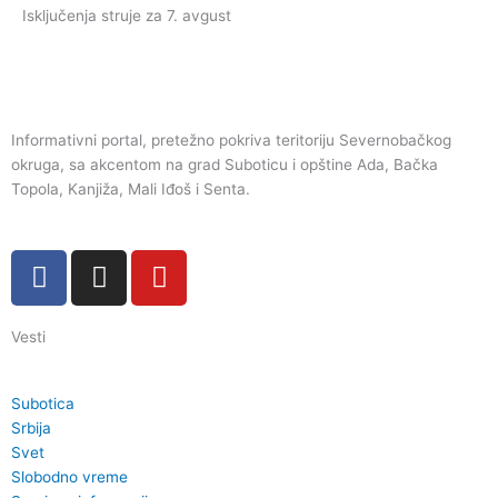
Isključenja struje za 7. avgust
Informativni portal, pretežno pokriva teritoriju Severnobačkog
okruga, sa akcentom na grad Suboticu i opštine Ada, Bačka
Topola, Kanjiža, Mali Iđoš i Senta.
F
I
Y
a
n
o
c
s
u
Vesti
e
t
t
b
a
u
o
g
b
Subotica
o
r
e
Srbija
k
a
Svet
Slobodno vreme
m