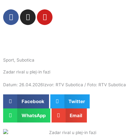
Пређи
на
F
I
Y
садржај
a
n
o
c
s
u
e
t
t
b
a
u
o
g
b
o
r
e
Sport
,
Subotica
k
a
Zadar rival u plej-in fazi
m
Datum: 26.04.2026
Izvor: RTV Subotica / Foto: RTV Subotica
Facebook
Twitter
WhatsApp
Email