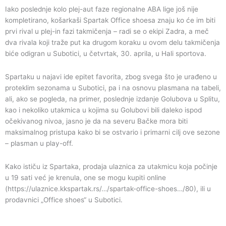
Iako poslednje kolo plej-aut faze regionalne ABA lige još nije
kompletirano, košarkaši Spartak Office shoesa znaju ko će im biti
prvi rival u plej-in fazi takmičenja – radi se o ekipi Zadra, a meč
dva rivala koji traže put ka drugom koraku u ovom delu takmičenja
biće odigran u Subotici, u četvrtak, 30. aprila, u Hali sportova.
Spartaku u najavi ide epitet favorita, zbog svega što je urađeno u
proteklim sezonama u Subotici, pa i na osnovu plasmana na tabeli,
ali, ako se pogleda, na primer, poslednje izdanje Golubova u Splitu,
kao i nekoliko utakmica u kojima su Golubovi bili daleko ispod
očekivanog nivoa, jasno je da na severu Bačke mora biti
maksimalnog pristupa kako bi se ostvario i primarni cilj ove sezone
– plasman u play-off.
Kako ističu iz Spartaka, prodaja ulaznica za utakmicu koja počinje
u 19 sati već je krenula, one se mogu kupiti online
(https://ulaznice.kkspartak.rs/…/spartak-office-shoes…/80), ili u
prodavnici „Office shoes“ u Subotici.