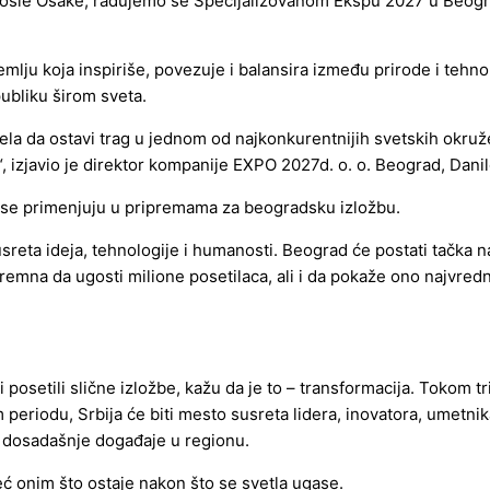
. Posle Osake, radujemo se Specijalizovanom Ekspu 2027 u Beo
emlju koja inspiriše, povezuje i balansira između prirode i tehn
publiku širom sveta.
spela da ostavi trag u jednom od najkonkurentnijih svetskih okru
“, izjavio je direktor kompanije EXPO 2027d. o. o. Beograd, Danil
 se primenjuju u pripremama za beogradsku izložbu.
sreta ideja, tehnologije i humanosti. Beograd će postati tačka na
remna da ugosti milione posetilaca, ali i da pokaže ono najvredn
li posetili slične izložbe, kažu da je to – transformacija. Tokom
eriodu, Srbija će biti mesto susreta lidera, inovatora, umetnika
ve dosadašnje događaje u regionu.
eć onim što ostaje nakon što se svetla ugase.