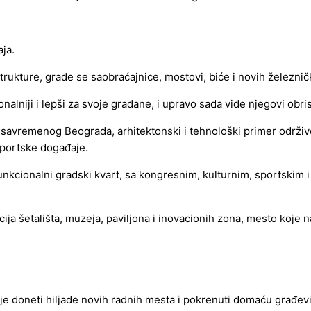
ja.
ture, grade se saobraćajnice, mostovi, biće i novih železničkih 
nalniji i lepši za svoje građane, i upravo sada vide njegovi obris
 savremenog Beograda, arhitektonski i tehnološki primer održiv
sportske događaje.
unkcionalni gradski kvart, sa kongresnim, kulturnim, sportskim i
a šetališta, muzeja, paviljona i inovacionih zona, mesto koje na
ije doneti hiljade novih radnih mesta i pokrenuti domaću građevi