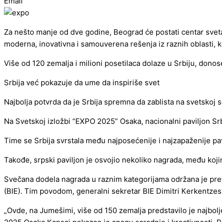
Email
Za nešto manje od dve godine, Beograd će postati centar sveta.
moderna, inovativna i samouverena rešenja iz raznih oblasti, k
Više od 120 zemalja i milioni posetilaca dolaze u Srbiju, donose
Srbija već pokazuje da ume da inspiriše svet
Najbolja potvrda da je Srbija spremna da zablista na svetskoj sc
Na Svetskoj izložbi “EXPO 2025” Osaka, nacionalni paviljon Srbi
Time se Srbija svrstala među najposećenije i najzapaženije p
Takođe, srpski paviljon je osvojio nekoliko nagrada, među koj
Svečana dodela nagrada u raznim kategorijama održana je pre
(BIE). Tim povodom, generalni sekretar BIE Dimitri Кerkentzes 
„Ovde, na Jumešimi, više od 150 zemalja predstavilo je najbolj