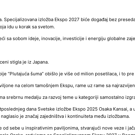
 Specijalizovana izložba Ekspo 2027 biće događaj bez presedana 
oja idu u korak sa svetom.
ći sa sobom ideje, inovacije, investicije i energiju globalne zaj
eni stigla je iz Japana.
je “Plutajuća šuma” obišlo je više od milion posetilaca, i to pre
aviljone na celom tamošnjem Ekspu, rame uz rame sa najrazvijen
ima srebrnu medalju za razvoj teme u kategoriji samostalno izgra
tposlednjeg dana Svetske izložbe Ekspo 2025 Osaka Кansai, a 
naglasio je značaj zajedništva i kontinuiteta među izložbama.
e od sebe u inspirativnim paviljonima, stvarajući nove veze i j