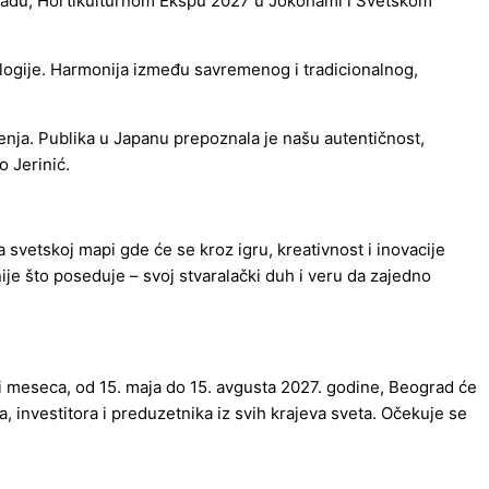
gradu, Hortikulturnom Ekspu 2027 u Jokohami i Svetskom
ologije. Harmonija između savremenog i tradicionalnog,
ženja. Publika u Japanu prepoznala je našu autentičnost,
o Jerinić.
 svetskoj mapi gde će se kroz igru, kreativnost i inovacije
ije što poseduje – svoj stvaralački duh i veru da zajedno
 tri meseca, od 15. maja do 15. avgusta 2027. godine, Beograd će
, investitora i preduzetnika iz svih krajeva sveta. Očekuje se