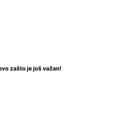
 evo zašto je još važan!