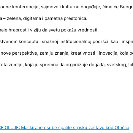
dne konferencije, sajmove i kulturne događaje, čime će Beograd po
 – zelena, digitalna i pametna prestonica.
ale hrabrost i viziju da svetu pokažu vrednosti.
tvenom konceptu i snažnoj institucionalnoj podršci, kao i inspir
z nove perspektive, zemlju znanja, kreativnosti i inovacija, koja 
eta zemlje, koja je spremna da organizuje događaj svetskog, tak