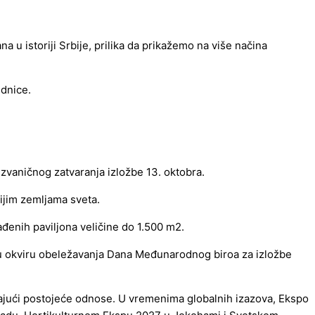
u istoriji Srbije, prilika da prikažemo na više načina
ednice.
 zvaničnog zatvaranja izložbe 13. oktobra.
ijim zemljama sveta.
đenih paviljona veličine do 1.500 m2.
u okviru obeležavanja Dana Međunarodnog biroa za izložbe
ačajući postojeće odnose. U vremenima globalnih izazova, Ekspo