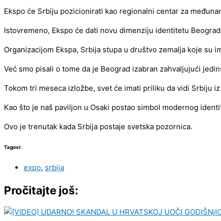
Ekspo će Srbiju pozicionirati kao regionalni centar za međunaro
Istovremeno, Ekspo će dati novu dimenziju identitetu Beograda
Organizacijom Ekspa, Srbija stupa u društvo zemalja koje su im
Već smo pisali o tome da je Beograd izabran zahvaljujući jedins
Tokom tri meseca izložbe, svet će imati priliku da vidi Srbiju i
Kao što je naš paviljon u Osaki postao simbol modernog identit
Ovo je trenutak kada Srbija postaje svetska pozornica.
Tagovi:
expo
,
srbija
Pročitajte još: