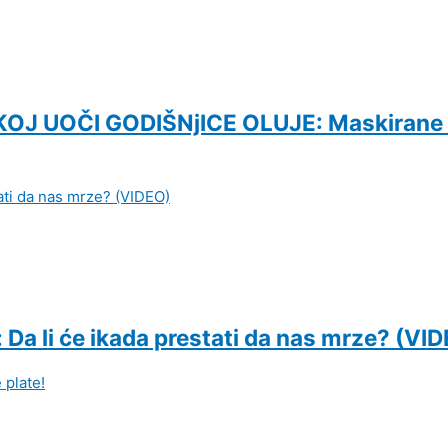
 UOČI GODIŠNjICE OLUJE: Maskirane os
 Da li će ikada prestati da nas mrze? (VI