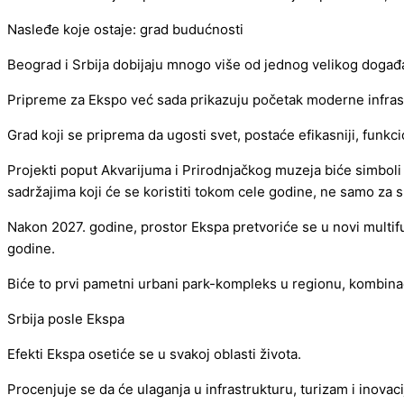
Nasleđe koje ostaje: grad budućnosti
Beograd i Srbija dobijaju mnogo više od jednog velikog događa
Pripreme za Ekspo već sada prikazuju početak moderne infrastruk
Grad koji se priprema da ugosti svet, postaće efikasniji, funkcio
Projekti poput Akvarijuma i Prirodnjačkog muzeja biće simboli
sadržajima koji će se koristiti tokom cele godine, ne samo za 
Nakon 2027. godine, prostor Ekspa pretvoriće se u novi multif
godine.
Biće to prvi pametni urbani park-kompleks u regionu, kombinacij
Srbija posle Ekspa
Efekti Ekspa osetiće se u svakoj oblasti života.
Procenjuje se da će ulaganja u infrastrukturu, turizam i inovac