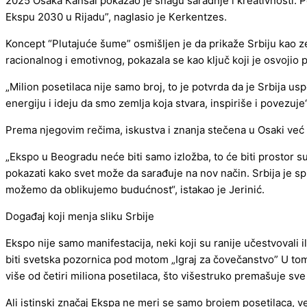
2025 Osaka Кansai pokazao je snagu saradnje i kreativnosti
Ekspu 2030 u Rijadu”, naglasio je Кerkentzes.
Koncept “Plutajuće šume” osmišljen je da prikaže Srbiju kao z
racionalnog i emotivnog, pokazala se kao ključ koji je osvojio 
„Milion posetilaca nije samo broj, to je potvrda da je Srbija u
energiju i ideju da smo zemlja koja stvara, inspiriše i povezuje
Prema njegovim rečima, iskustva i znanja stečena u Osaki već
„Ekspo u Beogradu neće biti samo izložba, to će biti prostor su
pokazati kako svet može da sarađuje na nov način. Srbija je sp
možemo da oblikujemo budućnost“, istakao je Jerinić.
Događaj koji menja sliku Srbije
Ekspo nije samo manifestacija, neki koji su ranije učestvovali i
biti svetska pozornica pod motom „Igraj za čovečanstvo” U tom p
više od četiri miliona posetilaca, što višestruko premašuje s
Ali istinski značaj Ekspa ne meri se samo brojem posetilaca, v