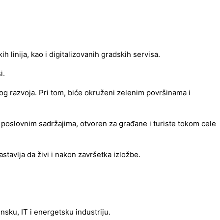
linija, kao i digitalizovanih gradskih servisa.
i.
og razvoja. Pri tom, biće okruženi zelenim površinama i
 poslovnim sadržajima, otvoren za građane i turiste tokom cele
stavlja da živi i nakon završetka izložbe.
nsku, IT i energetsku industriju.