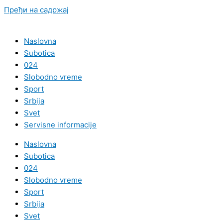
Пређи на садржај
Naslovna
Subotica
024
Slobodno vreme
Sport
Srbija
Svet
Servisne informacije
Naslovna
Subotica
024
Slobodno vreme
Sport
Srbija
Svet