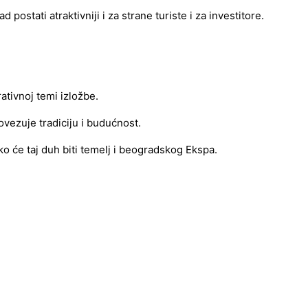
stati atraktivniji i za strane turiste i za investitore.
ativnoj temi izložbe.
povezuje tradiciju i budućnost.
o će taj duh biti temelj i beogradskog Ekspa.