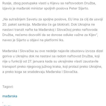
Rusije, zbog postupaka vlasti u Kijevu sa naftovodom Družba,
izjavio je mađarski ministar spoljnih poslova Peter Sijarto.
„Na sutrašnjem Savetu za spoljne poslove, EU ima za cilj da usvoji
20. paket sankcija. Mađarska će ga blokirati. Dok Ukrajina ne
nastavi tranzit nafte ka Mađarskoj i Slovačkoj preko naftovoda
Družba, nećemo dozvoliti da se donose odluke važne za Kijev“,
naveo je Sijarto u objavi na platformi Iks.
Mađarska i Slovačka su ove nedelje najavile obustavu izvoza dizel
goriva u Ukrajinu dok ne nastavi sa radom naftovod Družba, koji
nije u funkciji od 27. januara kada su ukrajinske vlasti zaustavile
transport preko njegovog južnog kraka, koji prolazi preko Ukrajine,
a preko koga se snabdevaju Mađarska i Slovačka.
Tagovi:
mađarska
,