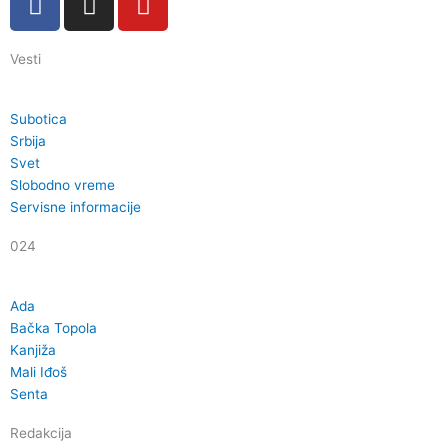
a
n
o
c
s
u
Vesti
e
t
t
b
a
u
o
g
b
Subotica
o
r
e
Srbija
k
a
Svet
Slobodno vreme
m
Servisne informacije
024
Ada
Bačka Topola
Kanjiža
Mali Iđoš
Senta
Redakcija