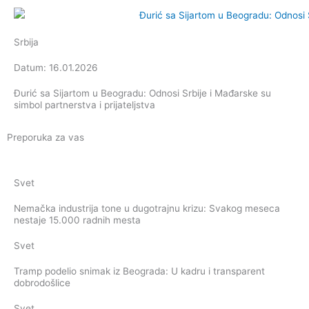
Srbija
Datum: 16.01.2026
Đurić sa Sijartom u Beogradu: Odnosi Srbije i Mađarske su
simbol partnerstva i prijateljstva
Preporuka za vas
Svet
Nemačka industrija tone u dugotrajnu krizu: Svakog meseca
nestaje 15.000 radnih mesta
Svet
Tramp podelio snimak iz Beograda: U kadru i transparent
dobrodošlice
Svet