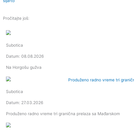
sijarto
Pročitajte još:
Subotica
Datum: 08.08.2026
Na Horgošu gužva
Subotica
Datum: 27.03.2026
Produženo radno vreme tri granična prelaza sa Mađarskom