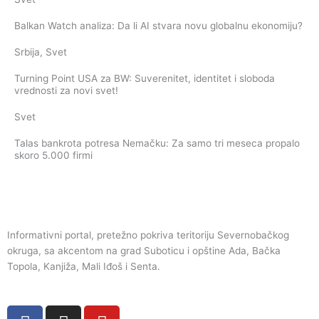
Balkan Watch analiza: Da li AI stvara novu globalnu ekonomiju?
Srbija
,
Svet
Turning Point USA za BW: Suverenitet, identitet i sloboda
vrednosti za novi svet!
Svet
Talas bankrota potresa Nemačku: Za samo tri meseca propalo
skoro 5.000 firmi
Informativni portal, pretežno pokriva teritoriju Severnobačkog
okruga, sa akcentom na grad Suboticu i opštine Ada, Bačka
Topola, Kanjiža, Mali Iđoš i Senta.
F
I
Y