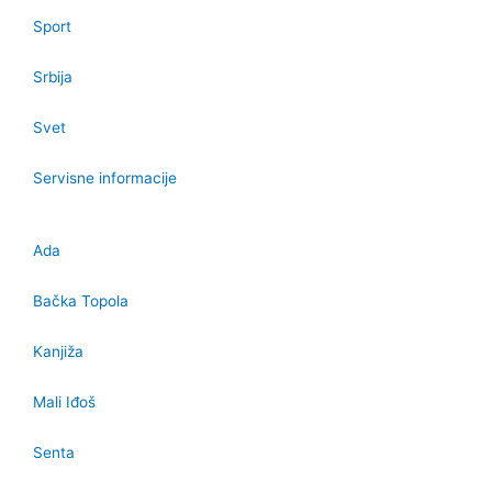
Sport
Srbija
Svet
Servisne informacije
Ada
Bačka Topola
Kanjiža
Mali Iđoš
Senta