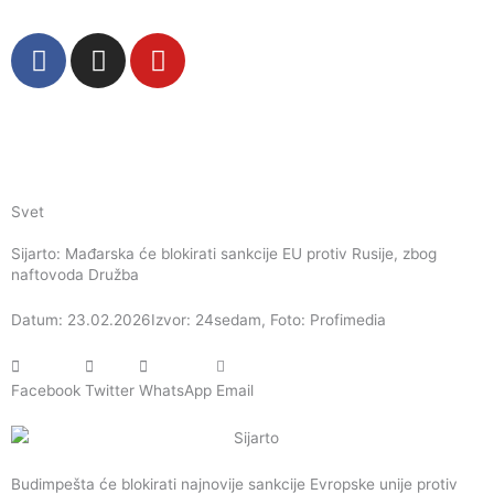
Пређи
на
F
I
Y
садржај
a
n
o
c
s
u
e
t
t
b
a
u
o
g
b
o
r
e
Svet
k
a
Sijarto: Mađarska će blokirati sankcije EU protiv Rusije, zbog
m
naftovoda Družba
Datum: 23.02.2026
Izvor: 24sedam, Foto: Profimedia
Facebook
Twitter
WhatsApp
Email
Budimpešta će blokirati najnovije sankcije Evropske unije protiv