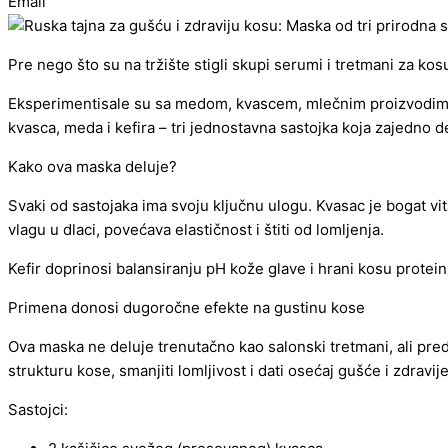
Email
Pre nego što su na tržište stigli skupi serumi i tretmani za k
Eksperimentisale su sa medom, kvascem, mlečnim proizvodima i 
kvasca, meda i kefira – tri jednostavna sastojka koja zajedno d
Kako ova maska deluje?
Svaki od sastojaka ima svoju ključnu ulogu. Kvasac je bogat v
vlagu u dlaci, povećava elastičnost i štiti od lomljenja.
Kefir doprinosi balansiranju pH kože glave i hrani kosu protei
Primena donosi dugoročne efekte na gustinu kose
Ova maska ne deluje trenutačno kao salonski tretmani, ali pr
strukturu kose, smanjiti lomljivost i dati osećaj gušće i zdravij
Sastojci: