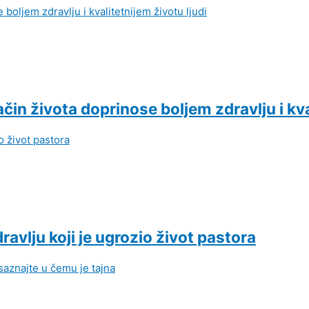
čin života doprinose boljem zdravlju i kva
vlju koji je ugrozio život pastora