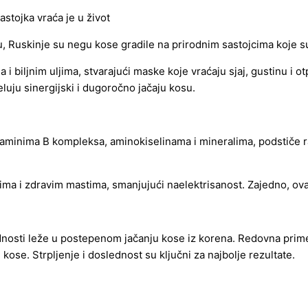
osu, Ruskinje su negu kose gradile na prirodnim sastojcima koje 
biljnim uljima, stvarajući maske koje vraćaju sjaj, gustinu i o
eluju sinergijski i dugoročno jačaju kosu.
itaminima B kompleksa, aminokiselinama i mineralima, podstiče r
nima i zdravim mastima, smanjujući naelektrisanost. Zajedno, ova
ednosti leže u postepenom jačanju kose iz korena. Redovna pri
e kose. Strpljenje i doslednost su ključni za najbolje rezultate.