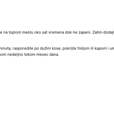
ite na toplom mestu oko sat vremena dok ne zapeni. Zatim dodaj
nuta, rasporedite po dužini kose, pokrijte folijom ili kapom i u
dnom nedeljno tokom mesec dana.