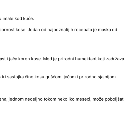
su imale kod kuće.
tpornost kose. Jedan od najpoznatijih recepata je maska od
ast i jača koren kose. Med je prirodni humektant koji zadržava
 tri sastojka čine kosu gušćom, jačom i prirodno sjajnijom.
mena, jednom nedeljno tokom nekoliko meseci, može poboljšati