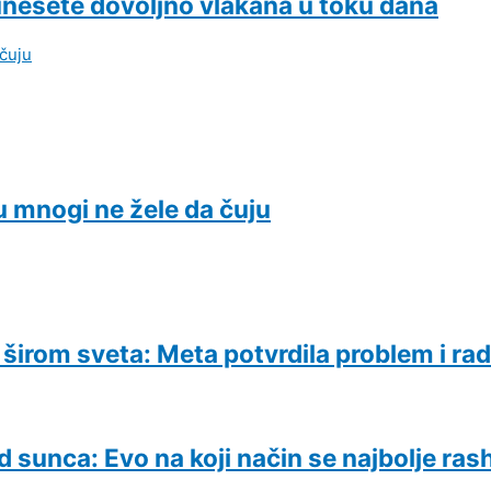
 unesete dovoljno vlakana u toku dana
oju mnogi ne žele da čuju
irom sveta: Meta potvrdila problem i rad
 sunca: Evo na koji način se najbolje rash