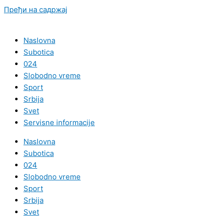
Пређи на садржај
Naslovna
Subotica
024
Slobodno vreme
Sport
Srbija
Svet
Servisne informacije
Naslovna
Subotica
024
Slobodno vreme
Sport
Srbija
Svet