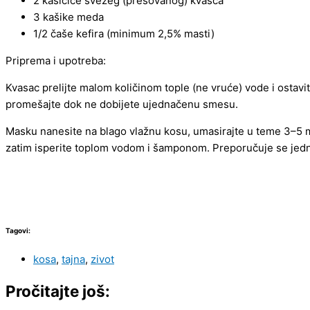
2 kašičice svežeg (presovanog) kvasca
3 kašike meda
1/2 čaše kefira (minimum 2,5% masti)
Priprema i upotreba:
Kvasac prelijte malom količinom tople (ne vruće) vode i ostav
promešajte dok ne dobijete ujednačenu smesu.
Masku nanesite na blago vlažnu kosu, umasirajte u teme 3–5 mi
zatim isperite toplom vodom i šamponom. Preporučuje se je
Tagovi:
kosa
,
tajna
,
zivot
Pročitajte još: