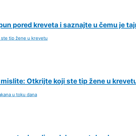
pun pored kreveta i saznajte u čemu je ta
slite: Otkrijte koji ste tip žene u krevet