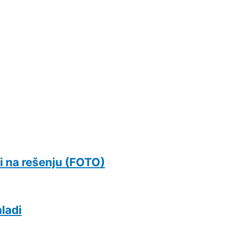
i na rešenju (FOTO)
ladi