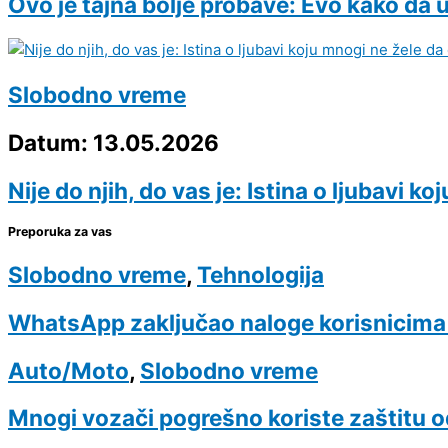
Ovo je tajna bolje probave: Evo kako da
Slobodno vreme
Datum: 13.05.2026
Nije do njih, do vas je: Istina o ljubavi k
Preporuka za vas
Slobodno vreme
,
Tehnologija
WhatsApp zaključao naloge korisnicima š
Auto/Moto
,
Slobodno vreme
Mnogi vozači pogrešno koriste zaštitu od