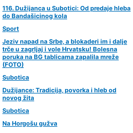
116. Dužijanca u Subotici: Od predaje hleba
do Bandašicinog kola
Sport
Jeziv napad na Srbe, a blokaderi im i dalje
trče u zagrljaj i vole Hrvatsku! Bolesna
poruka na BG tablicama zapalila mreže
(FOTO)
Subotica
Dužijance: Tradicija, povorka i hleb od
novog žita
Subotica
Na Horgošu gužva