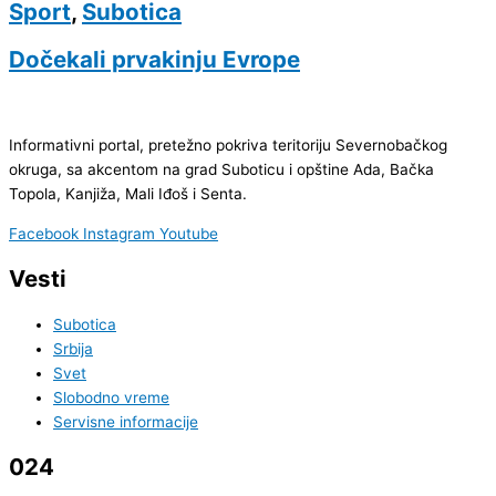
Sport
,
Subotica
Dočekali prvakinju Evrope
Informativni portal, pretežno pokriva teritoriju Severnobačkog
okruga, sa akcentom na grad Suboticu i opštine Ada, Bačka
Topola, Kanjiža, Mali Iđoš i Senta.
Facebook
Instagram
Youtube
Vesti
Subotica
Srbija
Svet
Slobodno vreme
Servisne informacije
024