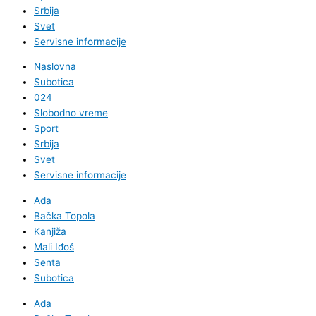
Srbija
Svet
Servisne informacije
Naslovna
Subotica
024
Slobodno vreme
Sport
Srbija
Svet
Servisne informacije
Ada
Bačka Topola
Kanjiža
Mali Iđoš
Senta
Subotica
Ada