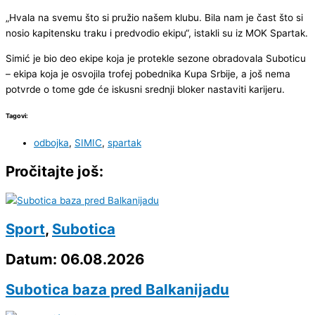
„Hvala na svemu što si pružio našem klubu. Bila nam je čast što si
nosio kapitensku traku i predvodio ekipu“, istakli su iz MOK Spartak.
Simić je bio deo ekipe koja je protekle sezone obradovala Suboticu
– ekipa koja je osvojila trofej pobednika Kupa Srbije, a još nema
potvrde o tome gde će iskusni srednji bloker nastaviti karijeru.
Tagovi:
odbojka
,
SIMIC
,
spartak
Pročitajte još:
Sport
,
Subotica
Datum: 06.08.2026
Subotica baza pred Balkanijadu