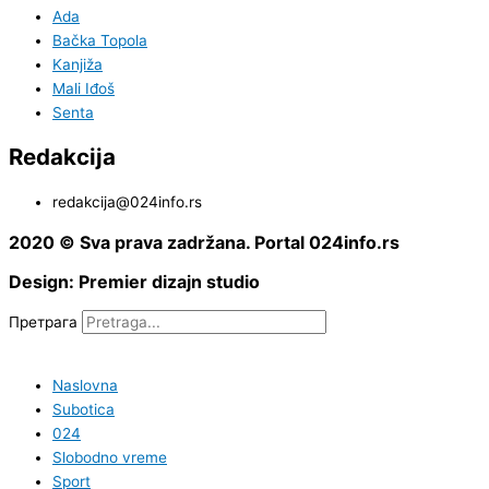
Ada
Bačka Topola
Kanjiža
Mali Iđoš
Senta
Redakcija
redakcija@024info.rs
2020 © Sva prava zadržana. Portal 024info.rs
Design: Premier dizajn studio
Претрага
Naslovna
Subotica
024
Slobodno vreme
Sport