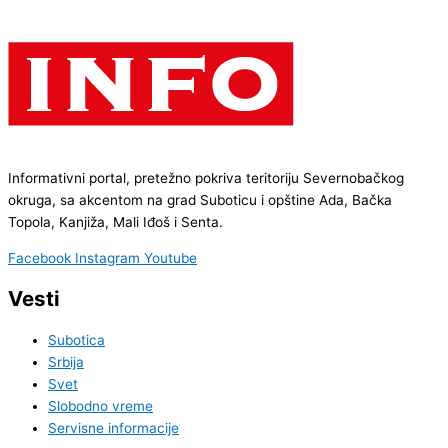
Informativni portal, pretežno pokriva teritoriju Severnobačkog
okruga, sa akcentom na grad Suboticu i opštine Ada, Bačka
Topola, Kanjiža, Mali Iđoš i Senta.
Facebook
Instagram
Youtube
Vesti
Subotica
Srbija
Svet
Slobodno vreme
Servisne informacije