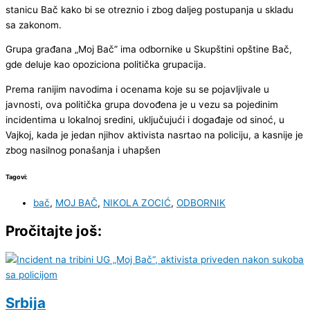
stanicu Bač kako bi se otreznio i zbog daljeg postupanja u skladu
sa zakonom.
Grupa građana „Moj Bač” ima odbornike u Skupštini opštine Bač,
gde deluje kao opoziciona politička grupacija.
Prema ranijim navodima i ocenama koje su se pojavljivale u
javnosti, ova politička grupa dovođena je u vezu sa pojedinim
incidentima u lokalnoj sredini, uključujući i događaje od sinoć, u
Vajkoj, kada je jedan njihov aktivista nasrtao na policiju, a kasnije je
zbog nasilnog ponašanja i uhapšen
Tagovi:
bač
,
MOJ BAČ
,
NIKOLA ZOCIĆ
,
ODBORNIK
Pročitajte još:
Srbija