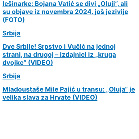
lešinarke: Bojana Vatić se divi „Oluji“, ali
su objave iz novembra 2024. još jezivije
(FOTO)
Srbija
Dve Srbije! Srpstvo i Vučić na jednoj
strani, na drugoj – izdajnici iz „kruga
dvojke“ (VIDEO)
Srbija
Mladoustaše Mile Pajić u transu: „Oluja“ je
velika slava za Hrvate (VIDEO)