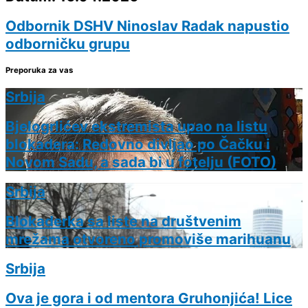
Odbornik DSHV Ninoslav Radak napustio
odborničku grupu
Preporuka za vas
Srbija
Bjelogrlićev ekstremista upao na listu
blokadera: Redovno divljao po Čačku i
Novom Sadu, a sada bi u fotelju (FOTO)
Srbija
Blokaderka sa liste na društvenim
mrežama otvoreno promoviše marihuanu
Srbija
Ova je gora i od mentora Gruhonjića! Lice