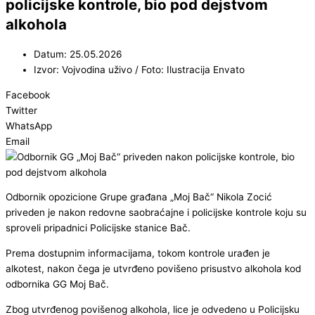
policijske kontrole, bio pod dejstvom
alkohola
Datum: 25.05.2026
Izvor: Vojvodina uživo / Foto: Ilustracija Envato
Facebook
Twitter
WhatsApp
Email
Odbornik opozicione Grupe građana „Moj Bač“ Nikola Zocić
priveden je nakon redovne saobraćajne i policijske kontrole koju su
sproveli pripadnici Policijske stanice Bač.
Prema dostupnim informacijama, tokom kontrole urađen je
alkotest, nakon čega je utvrđeno povišeno prisustvo alkohola kod
odbornika GG Moj Bač.
Zbog utvrđenog povišenog alkohola, lice je odvedeno u Policijsku