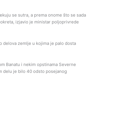
očekuju se sutra, a prema onome što se sada
kreta, izjavio je ministar poljoprivrede
ilo delova zemlje u kojima je palo dosta
nom Banatu i nekim opstinama Severne
om delu je bilo 40 odsto posejanog