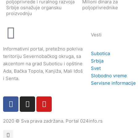
poljoprivrede i ruralnog razvoja
Milioni dinara za
Srbije osnažuje organsku
poljoprivrednike
proizvodnju
Vesti
Informativni portal, pretežno pokriva
Subotica
teritoriju Severnobačkog okruga, sa
Srbija
akcentom na grad Suboticu i opštine
Svet
Ada, Bačka Topola, Kanjiža, Mali Iđoš
Slobodno vreme
i Senta.
Servisne informacije
F
I
Y
a
n
o
c
s
u
2020 © Sva prava zadržana. Portal 024info.rs
e
t
t
b
a
u