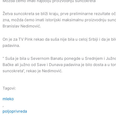
Možda ćemo imati najbolju proizvodnju suncokreta
Žetva suncokreta se bliži kraju, prve preliminarne rezultate 
zna, možda ćemo imati istorijski maksimalnu proizvodnju sunco
Branislav Nedimović.
On je za TV Pink rekao da suša nije bila u celoj Srbiji i da je b
padavina.
“ Suša je bila u Severnom Banatu ponegde u Srednjem i Juž
Bačke ali južno od Save i Dunava padavina je bilo dosta a u t
suncokreta“, rekao je Nedimović.
Tagovi:
mleko
,
poljoprivreda