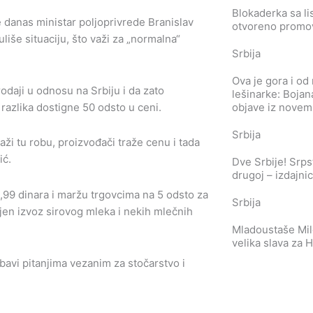
Blokaderka sa l
e danas ministar poljoprivrede Branislav
otvoreno promo
liše situaciju, što važi za „normalna“
Srbija
Ova je gora i od
odaji u odnosu na Srbiju i da zato
lešinarke: Bojana 
objave iz novemb
 razlika dostigne 50 odsto u ceni.
Srbija
i tu robu, proizvođači traže cenu i tada
ić.
Dve Srbije! Srpst
drugoj – izdajni
,99 dinara i maržu trgovcima na 5 odsto za
Srbija
jen izvoz sirovog mleka i nekih mlečnih
Mladoustaše Mile
velika slava za 
bavi pitanjima vezanim za stočarstvo i