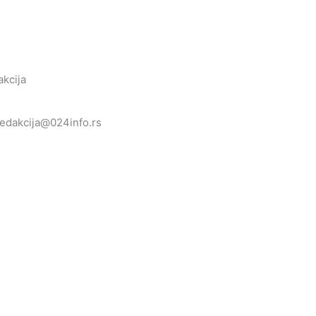
kcija
redakcija@024info.rs