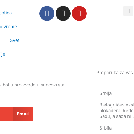
F
I
Y
botica
a
n
o
c
s
u
o vreme
e
t
t
b
a
u
Svet
o
g
b
o
r
e
ije
k
a
m
Preporuka za vas
jbolju proizvodnju suncokreta
Srbija
Bjelogrlićev eks
blokadera: Redo
Email
Sadu, a sada bi 
Srbija