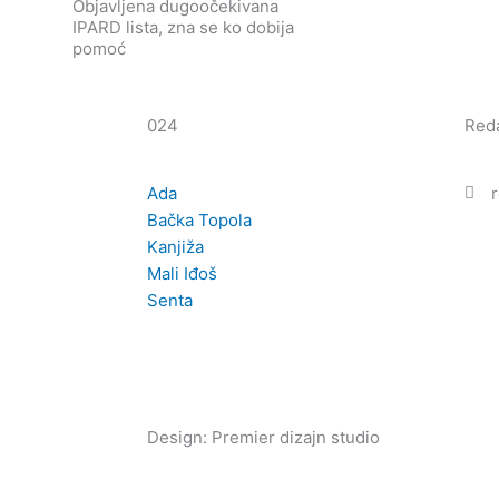
Objavljena dugoočekivana
IPARD lista, zna se ko dobija
pomoć
024
Reda
Ada
Bačka Topola
Kanjiža
Mali Iđoš
Senta
Design: Premier dizajn studio