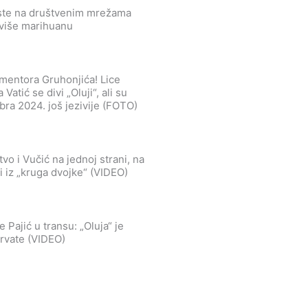
iste na društvenim mrežama
više marihuanu
 mentora Gruhonjića! Lice
Vatić se divi „Oluji“, ali su
ra 2024. još jezivije (FOTO)
vo i Vučić na jednoj strani, na
ci iz „kruga dvojke“ (VIDEO)
 Pajić u transu: „Oluja“ je
Hrvate (VIDEO)