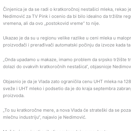
Činjenica je da se radi o kratkoročnoj nestašici mleka, rekao j
Nedimović za TV Pink i ocenio da bi bilo idealno da tržište regu
vremena, ali da ovo „postokovid vreme“ to nije.
Ukazao je da su u regionu velike razlike u ceni mleka u malopr
proizvođači i prerađivači automatski počinju da izvoze kada ta
„Onda upadamo u makaze, imamo problem da srpsko tržište traž
dolazi do ovakvih kratkoročnih nestašica“, objasnioje Nedimov
Objasnio je da je Vlada zato ograničila cenu UHT mleka na 128
sveže i UHT mleko i podsetio da je do kraja septembra zabran
proizvoda.
„To su kratkoročne mere, a nova Vlada će strateški da se poza
mlečnu industriju“, najavio je Nedimović.