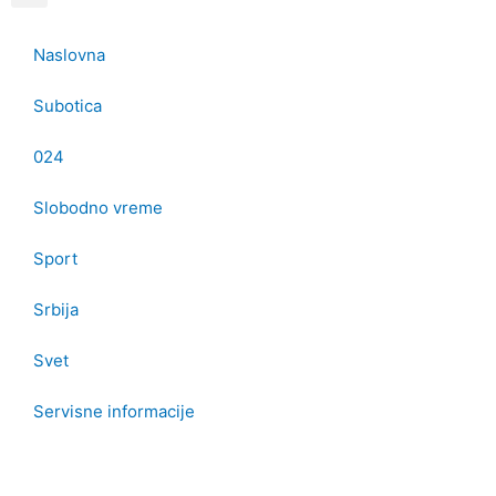
o
g
b
o
r
e
k
a
Naslovna
m
Subotica
024
Slobodno vreme
Sport
Srbija
Svet
Servisne informacije