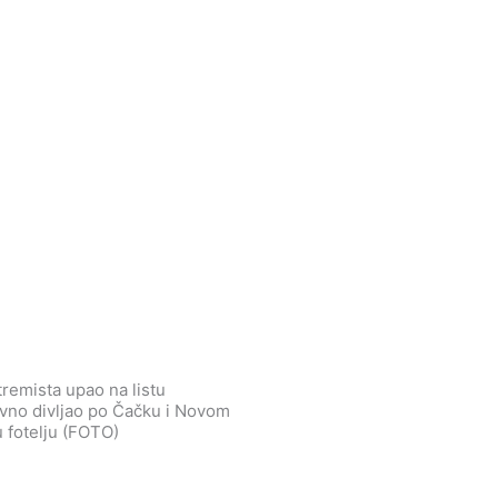
tremista upao na listu
vno divljao po Čačku i Novom
u fotelju (FOTO)