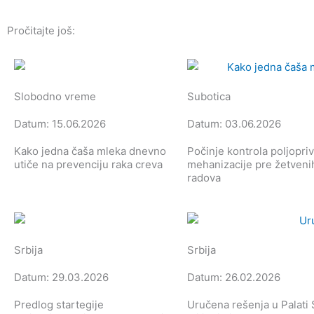
Pročitajte još:
Slobodno vreme
Subotica
Datum: 15.06.2026
Datum: 03.06.2026
Kako jedna čaša mleka dnevno
Počinje kontrola poljopri
utiče na prevenciju raka creva
mehanizacije pre žetveni
radova
Srbija
Srbija
Datum: 29.03.2026
Datum: 26.02.2026
Predlog startegije
Uručena rešenja u Palati S