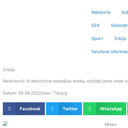
Пређи
на
Naslovna
Su
садржај
024
Slobodn
Sport
Srbija
Servisne informac
Srbija
Nedimović: Kratkoročna nestašica mleka, možda ćemo imati na
Datum: 08.09.2022
Izvor: Tanjug
Facebook
Twitter
WhatsApp