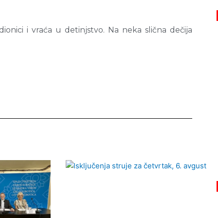
dionici i vraća u detinjstvo. Na neka slična dečija