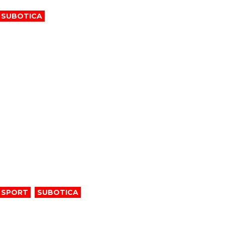
SUBOTICA
Mandarina sada može da
primi oko 400 dece
SPORT
,
SUBOTICA
Lazarević u Spartaku