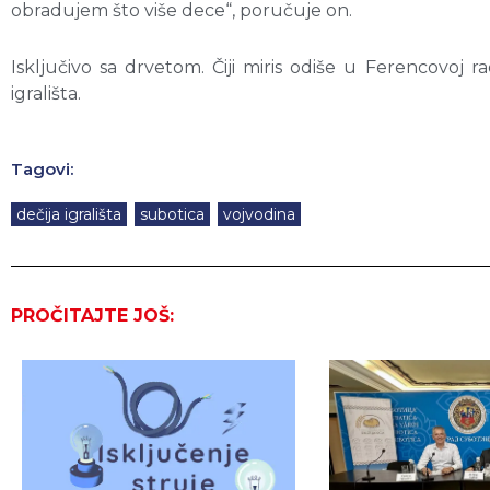
obradujem što više dece“, poručuje on.
Isključivo sa drvetom. Čiji miris odiše u Ferencovoj ra
igrališta.
Tagovi:
dečija igrališta
,
subotica
,
vojvodina
PROČITAJTE JOŠ: