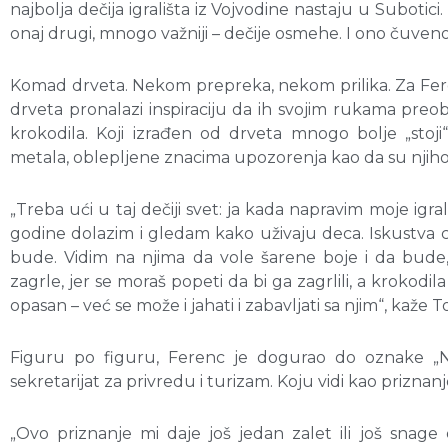
najbolja dečija igrališta iz Vojvodine nastaju u Subotici
onaj drugi, mnogo važniji – dečije osmehe. I ono čuveno
Komad drveta. Nekom prepreka, nekom prilika. Za Fe
drveta pronalazi inspiraciju da ih svojim rukama preo
krokodila. Koji izrađen od drveta mnogo bolje „stoji
metala, oblepljene znacima upozorenja kao da su njihovi
„Treba ući u taj dečiji svet: ja kada napravim moje igral
godine dolazim i gledam kako uživaju deca. Iskustva ce
bude. Vidim na njima da vole šarene boje i da bude, 
zagrle, jer se moraš popeti da bi ga zagrlili, a krokodi
opasan – već se može i jahati i zabavljati sa njim“, kaže 
Figuru po figuru, Ferenc je dogurao do oznake „Naj
sekretarijat za privredu i turizam. Koju vidi kao priznan
„Ovo priznanje mi daje još jedan zalet ili još snage 