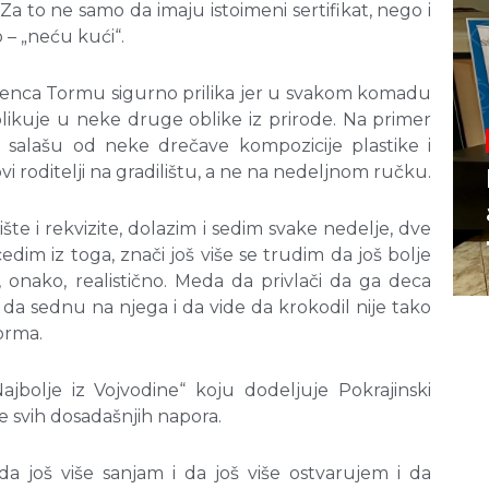
. Za to ne samo da imaju istoimeni sertifikat, nego i
 – „neću kući“.
renca Tormu sigurno prilika jer u svakom komadu
blikuje u neke druge oblike iz prirode. Na primer
“ salašu od neke drečave kompozicije plastike i
 roditelji na gradilištu, a ne na nedeljnom ručku.
ište i rekvizite, dolazim i sedim svake nedelje, dve
dim iz toga, znači još više se trudim da još bolje
onako, realistično. Meda da privlači da ga deca
la da sednu na njega i da vide da krokodil nije tako
Torma.
bolje iz Vojvodine“ koju dodeljuje Pokrajinski
je svih dosadašnjih napora.
da još više sanjam i da još više ostvarujem i da