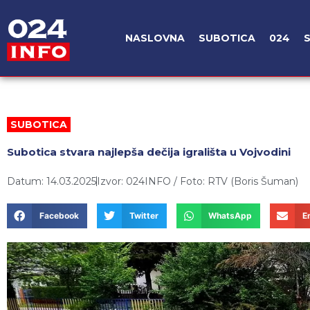
Пређи
на
NASLOVNA
SUBOTICA
024
садржај
SUBOTICA
Subotica stvara najlepša dečija igrališta u Vojvodini
Datum: 14.03.2025
Izvor: 024INFO / Foto: RTV (Boris Šuman)
Facebook
Twitter
WhatsApp
E