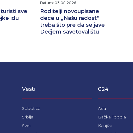
Datum: 03.08.2026
 turisti sve
Roditelji novoupisane
ojke idu
dece u „Našu radost“
treba što pre da se jave
Dečjem savetovalištu
Vesti
024
Subotica
Ada
Srbija
Bačka Topola
Svet
Kanjiža