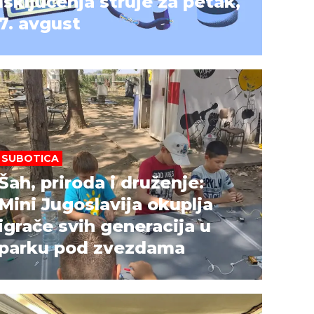
Isključenja struje za petak,
7. avgust
SUBOTICA
Šah, priroda i druženje:
Mini Jugoslavija okuplja
igrače svih generacija u
parku pod zvezdama