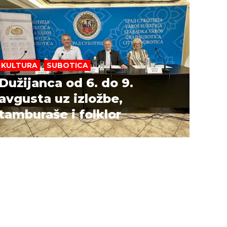
KULTURA
,
SUBOTICA
Dužijanca od 6. do 9.
avgusta uz izložbe,
tamburaše i folklor