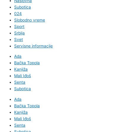
Naslovna
Subotica
024
Slobodno vreme
Sport
Srbija
Svet
Servisne informacije
Ada
Bačka Topola
Kanjiža
Mali Iđoš
Senta
Subotica
Ada
Bačka Topola
Kanjiža
Mali Iđoš
Senta
Subotica