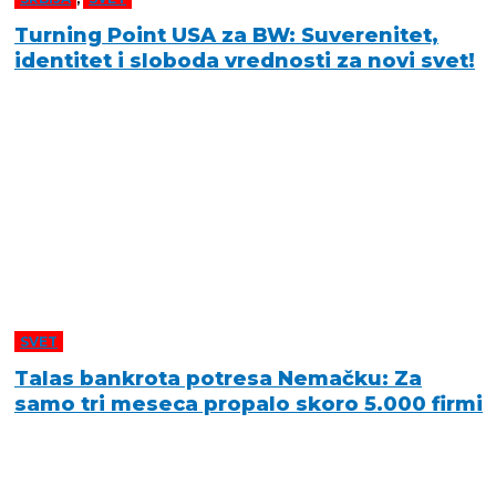
Turning Point USA za BW: Suverenitet,
identitet i sloboda vrednosti za novi svet!
SVET
Talas bankrota potresa Nemačku: Za
samo tri meseca propalo skoro 5.000 firmi