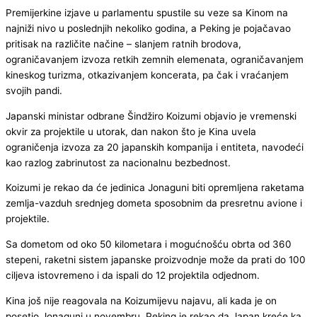
Premijerkine izjave u parlamentu spustile su veze sa Kinom na
najniži nivo u poslednjih nekoliko godina, a Peking je pojačavao
pritisak na različite načine – slanjem ratnih brodova,
ograničavanjem izvoza retkih zemnih elemenata, ograničavanjem
kineskog turizma, otkazivanjem koncerata, pa čak i vraćanjem
svojih pandi.
Japanski ministar odbrane Šindžiro Koizumi objavio je vremenski
okvir za projektile u utorak, dan nakon što je Kina uvela
ograničenja izvoza za 20 japanskih kompanija i entiteta, navodeći
kao razlog zabrinutost za nacionalnu bezbednost.
Koizumi je rekao da će jedinica Jonaguni biti opremljena raketama
zemlja-vazduh srednjeg dometa sposobnim da presretnu avione i
projektile.
Sa dometom od oko 50 kilometara i mogućnošću obrta od 360
stepeni, raketni sistem japanske proizvodnje može da prati do 100
ciljeva istovremeno i da ispali do 12 projektila odjednom.
Kina još nije reagovala na Koizumijevu najavu, ali kada je on
posetio Jonaguni u novembru, Peking je rekao da Japan kreće ka