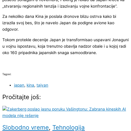
„stvaranju regionalnih tenzija i izazivanju vojne konfrontacije“.
Za nekoliko dana Kina je poslala dronove blizu ostrva kako bi
izrazila svoj bes, što je navelo Japan da podigne avione kao
odgovor.
Tokom protekle decenije Japan je transformisao uspavani Jonaguni
u vojnu ispostavu, koja trenutno obavlja nadzor obale i u kojoj radi
oko 160 pripadnika japanskih snaga samoodbrane.
Tagovi:
japan
,
kina
,
tajvan
Pročitajte još:
Slobodno vreme
,
Tehnologija