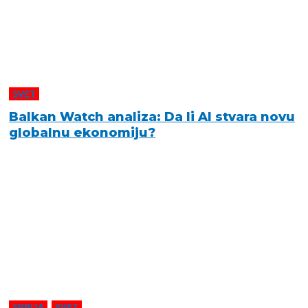
SVET
Balkan Watch analiza: Da li AI stvara novu
globalnu ekonomiju?
SRBIJA
,
SVET