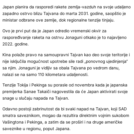
Japan planira da rasporedi rakete zemlja-vazduh na svoje udaljeno
zapadno ostrvo blizu Tajvana do marta 2031. godine, saopštio je
ministar odbrane ove zemlje, dok regionalne tenzije tinjaju.
Ovo je prvi put da je Japan odredio vremenski okvir za
raspoređivanje raketa na ostrvu Jonaguni otkako je to najavljeno
2022. godine.
Kina polaže pravo na samoupravni Tajvan kao deo svoje teritorije i
nije isključila mogućnost upotrebe sile radi „ponovnog ujedinjenja“
sa njim. Jonaguni je vidljiv sa obala Tajvana po vedrom danu,
nalazi se na samo 110 kilometara udaljenosti.
Tenzije Tokija i Pekinga su porasle od novembra kada je japanska
premijerka Sanae Takaiči nagovestila da će Japan aktivirati svoje
snage u slučaju napada na Tajvan.
Odavno postoji zabrinutost da bi svaki napad na Tajvan, koji SAD
smatra saveznikom, mogao da rezultira direktnim vojnim sukobom
Vašingtona i Pekinga, a zatim da se proširi i na druge američke
saveznike u regionu, poput Japana.