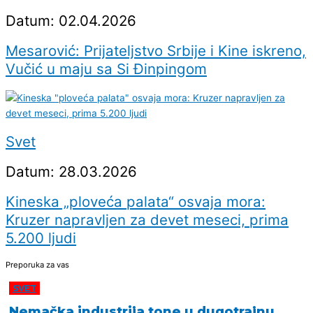
Datum: 02.04.2026
Mesarović: Prijateljstvo Srbije i Kine iskreno,
Vučić u maju sa Si Đinpingom
Svet
Datum: 28.03.2026
Kineska „ploveća palata“ osvaja mora:
Kruzer napravljen za devet meseci, prima
5.200 ljudi
Preporuka za vas
SVET
Nemačka industrija tone u dugotrajnu