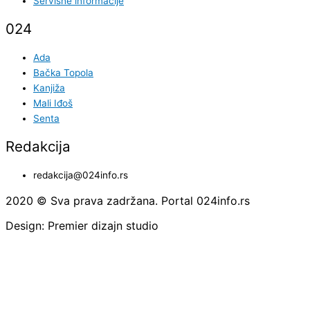
Servisne informacije
024
Ada
Bačka Topola
Kanjiža
Mali Iđoš
Senta
Redakcija
redakcija@024info.rs
2020 © Sva prava zadržana. Portal 024info.rs
Design: Premier dizajn studio