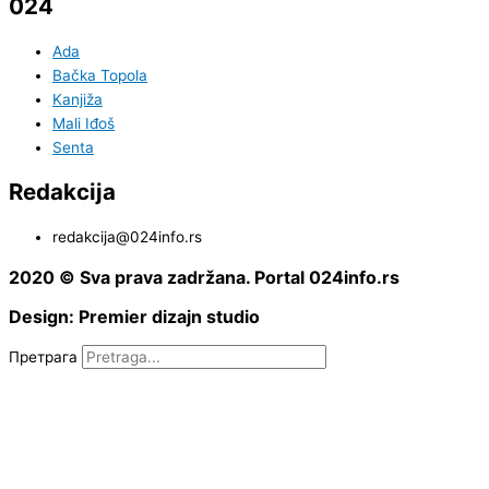
024
Ada
Bačka Topola
Kanjiža
Mali Iđoš
Senta
Redakcija
redakcija@024info.rs
2020 © Sva prava zadržana. Portal 024info.rs
Design: Premier dizajn studio
Претрага