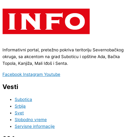
Informativni portal, pretežno pokriva teritoriju Severnobačkog
okruga, sa akcentom na grad Suboticu i opštine Ada, Bačka
Topola, Kanjiža, Mali Iđoš i Senta.
Facebook
Instagram
Youtube
Vesti
Subotica
Srbija
Svet
Slobodno vreme
Servisne informacije