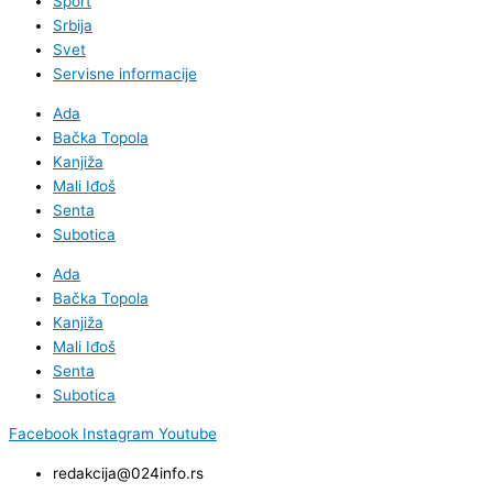
Sport
Srbija
Svet
Servisne informacije
Ada
Bačka Topola
Kanjiža
Mali Iđoš
Senta
Subotica
Ada
Bačka Topola
Kanjiža
Mali Iđoš
Senta
Subotica
Facebook
Instagram
Youtube
redakcija@024info.rs