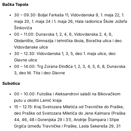
Bačka Topola
30 – 09.30: Boljai Farkaša 11, Vidovdanska 9, 1. maja 22, 1.
maja 20, 1. maja 24 i 1. maja 26, Hala radionica Škole Jožefa
Šinkovića
00 – 11.00: Dunavska 1, 2, 4, 6, Vidovdanska 2, 4, 6,
Obdanište, Gimnazija i tehnička škola, Boračka ulica i deo
Vidovdanske ulice
30 – 12.30: Vidovdanska 1, 3, 5, deo 1. maja ulice, deo
Glavne ulice
00 – 14.00: Trg Zorana Đinđića 1, 2, 3, 4, 5, 6, 8, Dunavska
3, deo M. Tita i deo Glavne
Subotica
00 – 10.00: Futoška i Aleksandrovi salaši na Bikovačkom
putu u okolini Lamić kraja
15 – 12.15: Kraj Svetozara Miletića od Travničke do Praške,
deo Praške od Svetozara Miletića do Jene Kalmara (Praška
44, 46, 48 i Gorenjska 29 i 31), Andrije Štampara i Stipe
Grgića između Travničke i Praške, Lasla Sekereša 29, 31