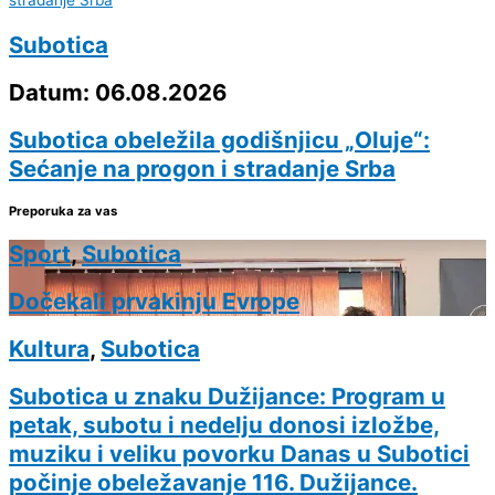
Subotica
Datum: 06.08.2026
Subotica obeležila godišnjicu „Oluje“:
Sećanje na progon i stradanje Srba
Preporuka za vas
Sport
,
Subotica
Dočekali prvakinju Evrope
Kultura
,
Subotica
Subotica u znaku Dužijance: Program u
petak, subotu i nedelju donosi izložbe,
muziku i veliku povorku Danas u Subotici
počinje obeležavanje 116. Dužijance.