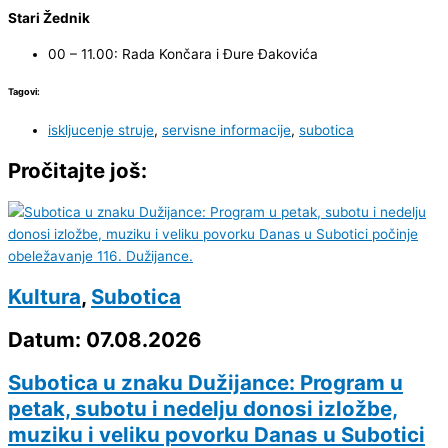
Stari Žednik
00 – 11.00: Rada Končara i Đure Đakovića
Tagovi:
iskljucenje struje
,
servisne informacije
,
subotica
Pročitajte još:
Kultura
,
Subotica
Datum: 07.08.2026
Subotica u znaku Dužijance: Program u
petak, subotu i nedelju donosi izložbe,
muziku i veliku povorku Danas u Subotici