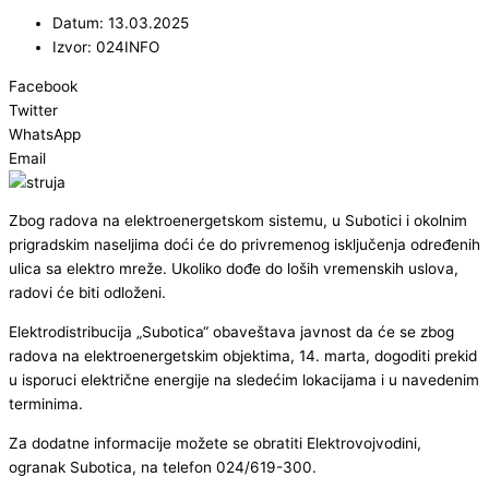
Datum: 13.03.2025
Izvor: 024INFO
Facebook
Twitter
WhatsApp
Email
Zbog radova na elektroenergetskom sistemu, u Subotici i okolnim
prigradskim naseljima doći će do privremenog isključenja određenih
ulica sa elektro mreže. Ukoliko dođe do loših vremenskih uslova,
radovi će biti odloženi.
Elektrodistribucija „Subotica“ obaveštava javnost da će se zbog
radova na elektroenergetskim objektima, 14. marta, dogoditi prekid
u isporuci električne energije na sledećim lokacijama i u navedenim
terminima.
Za dodatne informacije možete se obratiti Elektrovojvodini,
ogranak Subotica, na telefon 024/619-300.