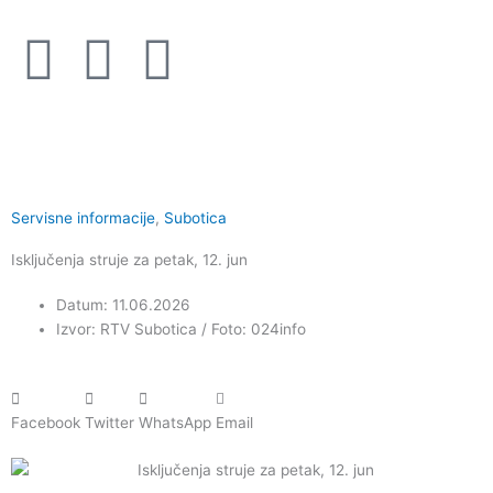
Пређи
на
F
I
Y
садржај
a
n
o
c
s
u
e
t
t
Servisne informacije
,
Subotica
b
a
u
Isključenja struje za petak, 12. jun
Datum: 11.06.2026
o
g
b
Izvor: RTV Subotica / Foto: 024info
o
r
e
k
a
Facebook
Twitter
WhatsApp
Email