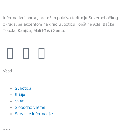
Informativni portal, pretežno pokriva teritoriju Severnobačkog
okruga, sa akcentom na grad Suboticu i opštine Ada, Bačka
Topola, Kanjiža, Mali Iđoš i Senta.
F
I
Y
a
n
o
Vesti
c
s
u
Subotica
e
t
t
Srbija
Svet
b
a
u
Slobodno vreme
Servisne informacije
o
g
b