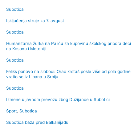
Subotica
Isključenja struje za 7. avgust
Subotica
Humanitarna žurka na Paliću za kupovinu školskog pribora deci
na Kosovu i Metohiji
Subotica
Feliks ponovo na slobodi: Orao krstaš posle više od pola godine
vratio se iz Libana u Srbiju
Subotica
Izmene u javnom prevozu zbog Dužijance u Subotici
Sport
,
Subotica
Subotica baza pred Balkanijadu