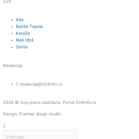
024
o
r
e
Ada
k
a
Bačka Topola
Kanjiža
m
Mali Iđoš
Senta
Redakcija
redakcija@024info.rs
2020 © Sva prava zadržana. Portal 024info.rs
Design: Premier dizajn studio
Претрага