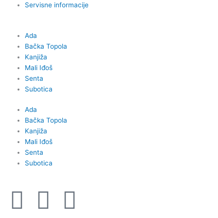
Servisne informacije
Ada
Bačka Topola
Kanjiža
Mali Iđoš
Senta
Subotica
Ada
Bačka Topola
Kanjiža
Mali Iđoš
Senta
Subotica
F
I
Y