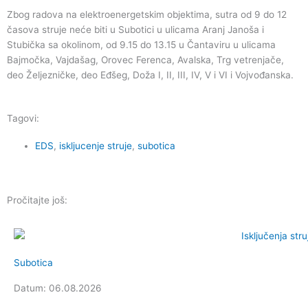
m
Zbog radova na elektroenergetskim objektima, sutra od 9 do 12
časova struje neće biti u Subotici u ulicama Aranj Janoša i
Stubička sa okolinom, od 9.15 do 13.15 u Čantaviru u ulicama
Bajmočka, Vajdašag, Orovec Ferenca, Avalska, Trg vetrenjače,
deo Željezničke, deo Eđšeg, Doža I, II, III, IV, V i VI i Vojvođanska.
Tagovi:
EDS
,
iskljucenje struje
,
subotica
Pročitajte još:
Subotica
Datum: 06.08.2026