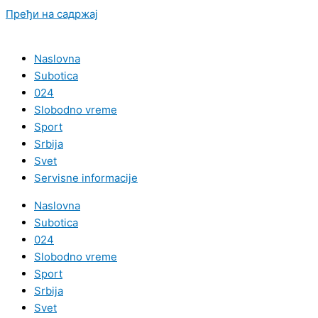
Пређи на садржај
Naslovna
Subotica
024
Slobodno vreme
Sport
Srbija
Svet
Servisne informacije
Naslovna
Subotica
024
Slobodno vreme
Sport
Srbija
Svet