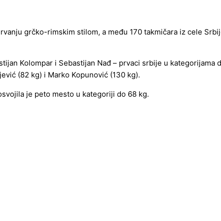
rvanju grčko-rimskim stilom, a među 170 takmičara iz cele Srbije
stijan Kolompar i Sebastijan Nađ – prvaci srbije u kategorijama
jević (82 kg) i Marko Kopunović (130 kg).
osvojila je peto mesto u kategoriji do 68 kg.