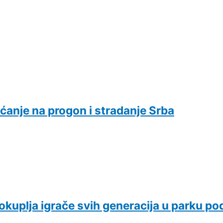
ećanje na progon i stradanje Srba
a okuplja igrače svih generacija u parku 