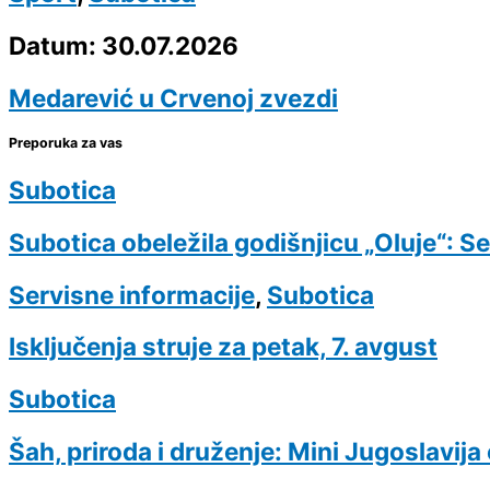
Datum: 30.07.2026
Medarević u Crvenoj zvezdi
Preporuka za vas
Subotica
Subotica obeležila godišnjicu „Oluje“: S
Servisne informacije
,
Subotica
Isključenja struje za petak, 7. avgust
Subotica
Šah, priroda i druženje: Mini Jugoslavij