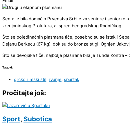
Email
Senta je bila domaćin Prvenstva Srbije za seniore i seniorke u 
zrenjaninskog Proletera, a ispred beogradskog Radničkog.
Što se pojedinačnih plasmana tiče, posebno su se istakli Seba
Dejanu Berkecu (67 kg), dok su do bronze stigli Ognjen Jakovl
Što se devojaka tiče, najbolje plasirana bila je Tunde Kontra – 
Tagovi:
grcko rimski stil
,
rvanje
,
spartak
Pročitajte još:
Sport
,
Subotica