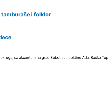
 tamburaše i folklor
dece
 okruga, sa akcentom na grad Suboticu i opštine Ada, Bačka Topol