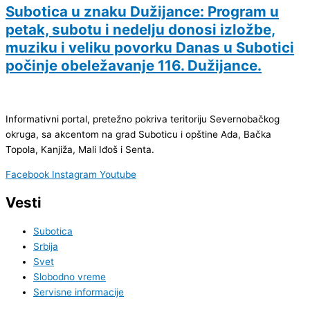
Subotica u znaku Dužijance: Program u
petak, subotu i nedelju donosi izložbe,
muziku i veliku povorku Danas u Subotici
počinje obeležavanje 116. Dužijance.
Informativni portal, pretežno pokriva teritoriju Severnobačkog
okruga, sa akcentom na grad Suboticu i opštine Ada, Bačka
Topola, Kanjiža, Mali Iđoš i Senta.
Facebook
Instagram
Youtube
Vesti
Subotica
Srbija
Svet
Slobodno vreme
Servisne informacije