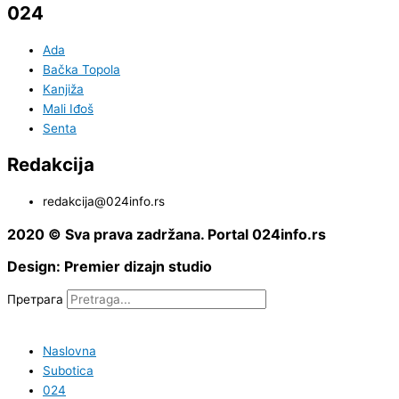
024
Ada
Bačka Topola
Kanjiža
Mali Iđoš
Senta
Redakcija
redakcija@024info.rs
2020 © Sva prava zadržana. Portal 024info.rs
Design: Premier dizajn studio
Претрага
Naslovna
Subotica
024