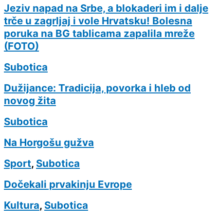
Jeziv napad na Srbe, a blokaderi im i dalje
trče u zagrljaj i vole Hrvatsku! Bolesna
poruka na BG tablicama zapalila mreže
(FOTO)
Subotica
Dužijance: Tradicija, povorka i hleb od
novog žita
Subotica
Na Horgošu gužva
Sport
,
Subotica
Dočekali prvakinju Evrope
Kultura
,
Subotica