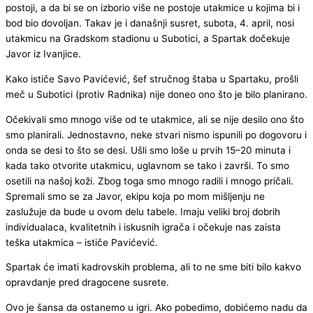
postoji, a da bi se on izborio više ne postoje utakmice u kojima bi i
bod bio dovoljan. Takav je i današnji susret, subota, 4. april, nosi
utakmicu na Gradskom stadionu u Subotici, a Spartak dočekuje
Javor iz Ivanjice.
Kako ističe Savo Pavićević, šef stručnog štaba u Spartaku, prošli
meč u Subotici (protiv Radnika) nije doneo ono što je bilo planirano.
Očekivali smo mnogo više od te utakmice, ali se nije desilo ono što
smo planirali. Jednostavno, neke stvari nismo ispunili po dogovoru i
onda se desi to što se desi. Ušli smo loše u prvih 15–20 minuta i
kada tako otvorite utakmicu, uglavnom se tako i završi. To smo
osetili na našoj koži. Zbog toga smo mnogo radili i mnogo pričali.
Spremali smo se za Javor, ekipu koja po mom mišljenju ne
zaslužuje da bude u ovom delu tabele. Imaju veliki broj dobrih
individualaca, kvalitetnih i iskusnih igrača i očekuje nas zaista
teška utakmica – ističe Pavićević.
Spartak će imati kadrovskih problema, ali to ne sme biti bilo kakvo
opravdanje pred dragocene susrete.
Ovo je šansa da ostanemo u igri. Ako pobedimo, dobićemo nadu da