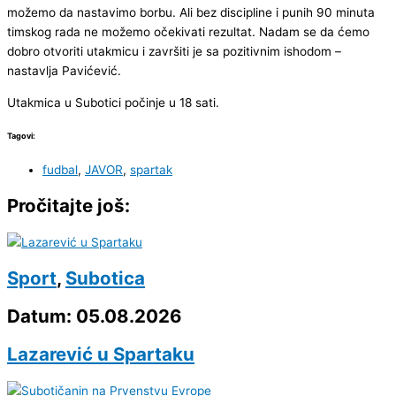
možemo da nastavimo borbu. Ali bez discipline i punih 90 minuta
timskog rada ne možemo očekivati rezultat. Nadam se da ćemo
dobro otvoriti utakmicu i završiti je sa pozitivnim ishodom –
nastavlja Pavićević.
Utakmica u Subotici počinje u 18 sati.
Tagovi:
fudbal
,
JAVOR
,
spartak
Pročitajte još:
Sport
,
Subotica
Datum: 05.08.2026
Lazarević u Spartaku