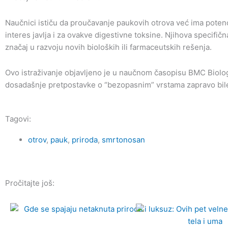
Naučnici ističu da proučavanje paukovih otrova već ima potenc
interes javlja i za ovakve digestivne toksine. Njihova specifič
značaj u razvoju novih bioloških ili farmaceutskih rešenja.
Ovo istraživanje objavljeno je u naučnom časopisu BMC Biology
dosadašnje pretpostavke o “bezopasnim” vrstama zapravo bil
Tagovi:
otrov
,
pauk
,
priroda
,
smrtonosan
Pročitajte još: