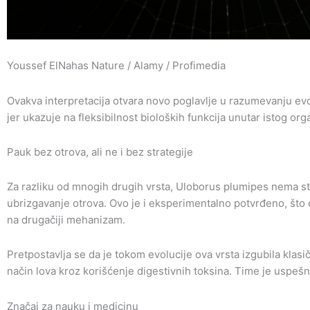
Youssef ElNahas Nature / Alamy / Profimedia
Ovakva interpretacija otvara novo poglavlje u razumevanju evol
jer ukazuje na fleksibilnost bioloških funkcija unutar istog or
Pauk bez otrova, ali ne i bez strategije
Za razliku od mnogih drugih vrsta, Uloborus plumipes nema s
ubrizgavanje otrova. Ovo je i eksperimentalno potvrđeno, što
na drugačiji mehanizam.
Pretpostavlja se da je tokom evolucije ova vrsta izgubila klasiča
način lova kroz korišćenje digestivnih toksina. Time je uspešn
Značaj za nauku i medicinu