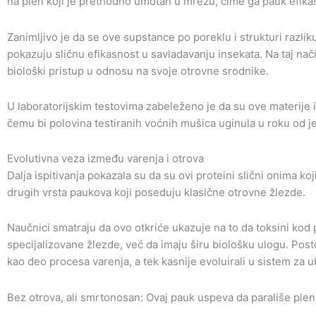
na plen koji je prethodno umotan u mrežu, čime ga pauk efikas
Zanimljivo je da se ove supstance po poreklu i strukturi razliku
pokazuju sličnu efikasnost u savladavanju insekata. Na taj nači
biološki pristup u odnosu na svoje otrovne srodnike.
U laboratorijskim testovima zabeleženo je da su ove materije 
čemu bi polovina testiranih voćnih mušica uginula u roku od j
Evolutivna veza između varenja i otrova
Dalja ispitivanja pokazala su da su ovi proteini slični onima k
drugih vrsta paukova koji poseduju klasične otrovne žlezde.
Naučnici smatraju da ovo otkriće ukazuje na to da toksini ko
specijalizovane žlezde, već da imaju širu biološku ulogu. Post
kao deo procesa varenja, a tek kasnije evoluirali u sistem za u
Bez otrova, ali smrtonosan: Ovaj pauk uspeva da parališe ple