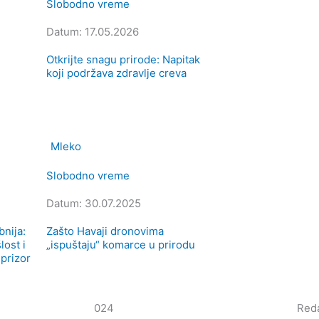
Slobodno vreme
Datum: 17.05.2026
Otkrijte snagu prirode: Napitak
koji podržava zdravlje creva
Slobodno vreme
Datum: 30.07.2025
bnija:
Zašto Havaji dronovima
lost i
„ispuštaju“ komarce u prirodu
 prizor
024
Reda