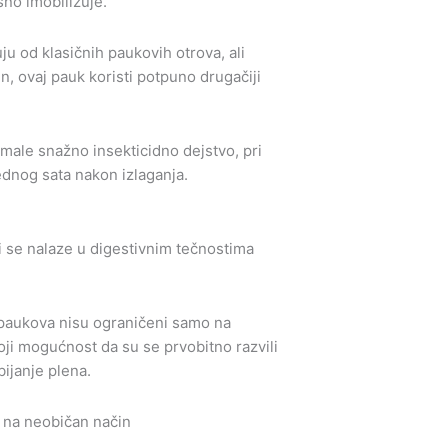
no imobilizuje.
ju od klasičnih paukovih otrova, ali
n, ovaj pauk koristi potpuno drugačiji
imale snažno insekticidno dejstvo, pri
ednog sata nakon izlaganja.
oji se nalaze u digestivnim tečnostima
d paukova nisu ograničeni samo na
oji mogućnost da su se prvobitno razvili
bijanje plena.
n na neobičan način