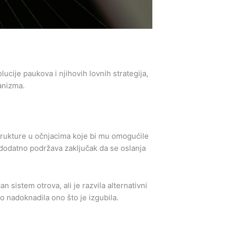
ucije paukova i njihovih lovnih strategija,
ganizma.
trukture u očnjacima koje bi mu omogućile
 dodatno podržava zaključak da se oslanja
n sistem otrova, ali je razvila alternativni
o nadoknadila ono što je izgubila.