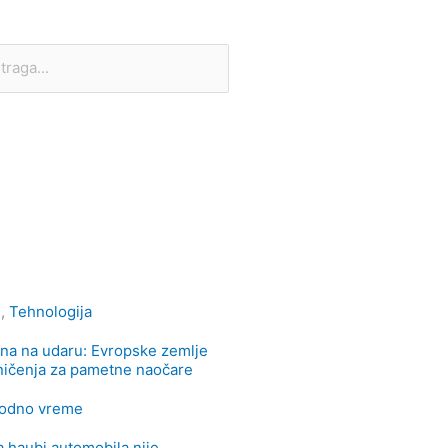
рага
e
,
Tehnologija
ana na udaru: Evropske zemlje
ničenja za pametne naočare
odno vreme
a haubi automobila nije