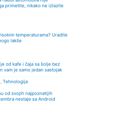
a primetite, nikako ne izlazite
e
visokim temperaturama? Uradite
nogo lakše
e
je od kafe i čaja sa šolje bez
n vam je samo jedan sastojak
e
,
Tehnologija
u od svojih najpoznatijih
ptembra nestaje sa Android