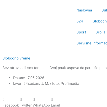
Пређи
на
Naslovna
Su
садржај
024
Slobodn
Sport
Srbija
Servisne informac
Slobodno vreme
Bez otrova, ali smrtonosan: Ovaj pauk uspeva da parališe ple
Datum: 17.05.2026
Izvor: 24sedam/ J. M. / foto: Profimedia
Facebook
Twitter
WhatsApp
Email