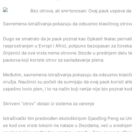
Savremena istraživanja pokazuju da odsustvo klasičnog otrova
Dugo se smatralo da je pauk poznat kao čipkasti tkalac pernat
rasprostranjen u Evropi i Africi, potpuno bezopasan za čoveka
činjenici da ova vrsta nema otrovne žlezde u prednjem delu te
paukova koji koriste otrov za savladavanje plena.
Međutim, savremena istraživanja pokazuju da odsustvo klasič
oružja. Naučnici su počeli da sumnjaju da ovaj pauk koristi al
uspešno lovio plen, i to na način koji ranije nije bio poznat ko
Skriveni “otrov” dolazi iz sistema za varenje
Istraživački tim predvođen ekološkinjom Sjaođing Peng sa Univ
se kod ove vrste toksini ne nalaze u žlezdama, već u srednjem 