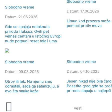
Slobodno vreme
Slobodno vreme
Datum: 17.06.2026
Datum: 21.06.2026
Limun kod prozora može
pomoći protiv muva
Gde se spajaju netaknuta
priroda i luksuz: Ovih pet
velnes centara u Istočnoj Evropi
nude potpuni reset tela i uma
Slobodno vreme
Slobodno vreme
Datum: 04.10.2025
Datum: 09.03.2026
Jesen nikad nije bila čaro
Otrov ili lek: Na njemu smo
Posetite grad gde se proš
odrastali, sada ga satanizuju, a
priroda stapaju u najlepši
evo šta nauka kaže
Vesti