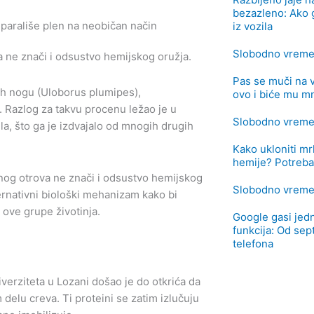
bezazleno: Ako g
iz vozila
Slobodno vrem
 ne znači i odsustvo hemijskog oružja.
Pas se muči na 
ih nogu (Uloborus plumipes),
ovo i biće mu m
. Razlog za takvu procenu ležao je u
Slobodno vrem
la, što ga je izdvajalo od mnogih drugih
Kako ukloniti mrl
hemije? Potreba
nog otrova ne znači i odsustvo hemijskog
Slobodno vrem
ternativni biološki mehanizam kako bi
d ove grupe životinja.
Google gasi jedn
funkcija: Od se
telefona
erziteta u Lozani došao je do otkrića da
delu creva. Ti proteini se zatim izlučuju