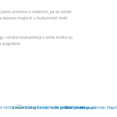
ijalnu primenu u medicini, pa se sličan
na dejstva mogla bi u budućnosti imati
 i otvara nova pitanja o tome koliko su
e pogrešne.