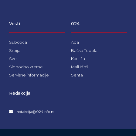
c
s
u
e
t
t
b
a
u
o
g
b
Vesti
024
o
r
e
k
a
m
Subotica
Ada
Srbija
Bačka Topola
Svet
Kanjiža
Slobodno vreme
Mali Iđoš
Servisne informacije
Senta
Redakcija
redakcija@024info.rs