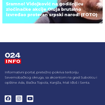
Sramno! Vidojković na godišnjicu
zločinačke akcije Oluja brutalno
izvređao proteran srpski narod! (FOTO)
Informativni portal, pretežno pokriva teritoriju
Severnobačkog okruga, sa akcentom na grad Suboticu i
opštine Ada, Bačka Topola, Kanjiža, Mali Iđoš i Senta.
F
I
Y
a
n
o