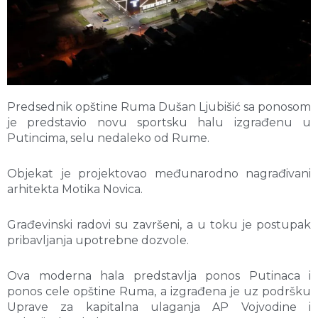
Predsednik opštine Ruma Dušan Ljubišić sa ponosom
je predstavio novu sportsku halu izgrađenu u
Putincima, selu nedaleko od Rume.
Objekat je projektovao međunarodno nagrađivani
arhitekta Motika Novica.
Građevinski radovi su završeni, a u toku je postupak
pribavljanja upotrebne dozvole.
Ova moderna hala predstavlja ponos Putinaca i
ponos cele opštine Ruma, a izgrađena je uz podršku
Uprave za kapitalna ulaganja AP Vojvodine i