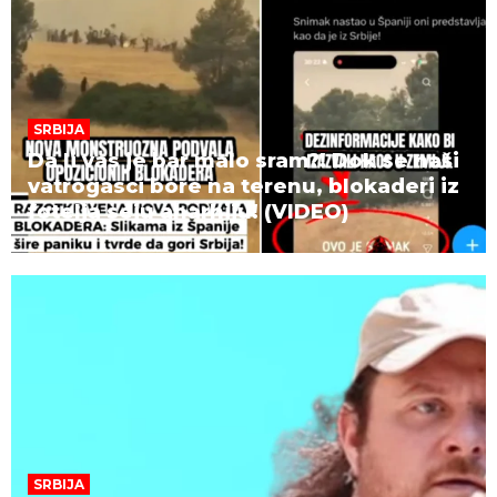
SRBIJA
Da li vas je bar malo sram?! Dok se naši
vatrogasci bore na terenu, blokaderi iz
fotelja seju anarhiju! (VIDEO)
SRBIJA