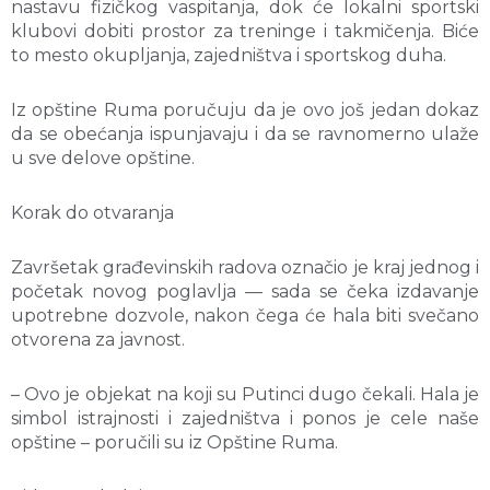
nastavu fizičkog vaspitanja, dok će lokalni sportski
klubovi dobiti prostor za treninge i takmičenja. Biće
to mesto okupljanja, zajedništva i sportskog duha.
Iz opštine Ruma poručuju da je ovo još jedan dokaz
da se obećanja ispunjavaju i da se ravnomerno ulaže
u sve delove opštine.
Korak do otvaranja
Završetak građevinskih radova označio je kraj jednog i
početak novog poglavlja — sada se čeka izdavanje
upotrebne dozvole, nakon čega će hala biti svečano
otvorena za javnost.
– Ovo je objekat na koji su Putinci dugo čekali. Hala je
simbol istrajnosti i zajedništva i ponos je cele naše
opštine – poručili su iz Opštine Ruma.