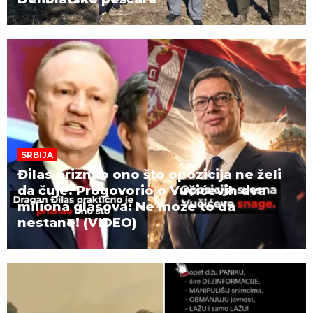
SRBIJA
Đilas priznao ono što opozicija ne želi
da čuje! Progovorio o Vučićevih dva
miliona glasova: Ne može to da
nestane! (VIDEO)