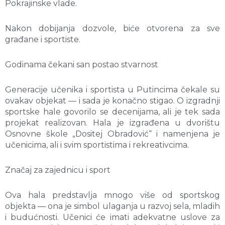
Pokrajinske vlade.
Nakon dobijanja dozvole, biće otvorena za sve
građane i sportiste.
Godinama čekani san postao stvarnost
Generacije učenika i sportista u Putincima čekale su
ovakav objekat — i sada je konačno stigao. O izgradnji
sportske hale govorilo se decenijama, ali je tek sada
projekat realizovan. Hala je izgrađena u dvorištu
Osnovne škole „Dositej Obradović“ i namenjena je
učenicima, ali i svim sportistima i rekreativcima.
Značaj za zajednicu i sport
Ova hala predstavlja mnogo više od sportskog
objekta — ona je simbol ulaganja u razvoj sela, mladih
i budućnosti. Učenici će imati adekvatne uslove za