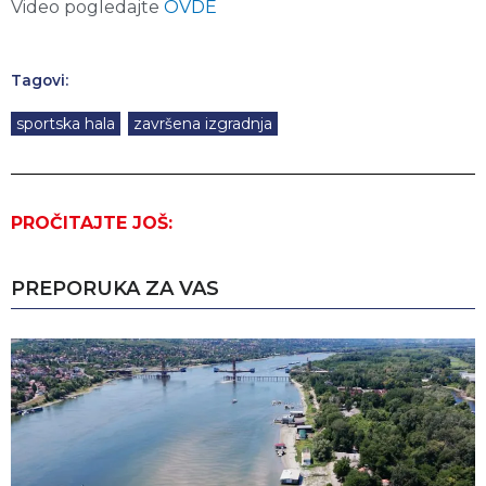
Video pogledajte
OVDE
Tagovi:
sportska hala
,
završena izgradnja
PROČITAJTE JOŠ:
PREPORUKA ZA VAS