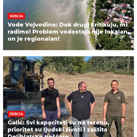
SRBIJA
Vode Vojvodine: Dok drugi kritikuju, mi
radimo! Problem vodostaja nije lokalan,
on je regionalan!
SRBIJA
Galić: Svi kapaciteti su na terenu,
prioritet su ljudski životi i zaštita
Deliblatske peščare