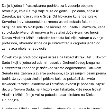
Da je ključna infrastrukturna podrška za izvođenje obojene
revolucije, koja u Srbiji traje duže od godinu i po dana, stigla iz
Zagreba, jasno je svima u Srbiji. Od blokadne kuharice, preko
Severine i tzv. studentskih razmena usred blokada fakulteta u
Srbiji, pa sve do biciklijada i pešačenja do Brisela i Strazbura, kada
su blokaderi-teroristi upravo u Hrvatskoj dočekivani kao heroji.
Danas Vladimir Mihić, blokader-terorista koji nije izabran u zvanje
profesora, otvoreno ističe da je Univerzitet u Zagrebu jedan od
zamajaca obojene revolucije.
Čovek koji je predvodio upad ustaša na Filozofski fakultet u Novom
Sadu i koji je jedna od udarnih pesnica Gruhonjićevog kruga na
Univerzitetu konačno je dočekao vreme odgovornosti. Odlukom
Senata nije izabran u zvanje profesora, i to glasanjem osam prema
četiri. Uz sve opstrukcije i pritiske koje su pokušali da izvrše
blokaderi-teroristi, akademska i stručna javnost je pobedila. Srpsku
decu u Novom Sadu, na Filozofskom fakultetu, više neće trovati
Vladimir Mihić, što je velika pobeda i udar direktno na Dinka
Gruhonjića.
U odbranu Mihića, kao i u slučaju Jelene Kleut, ustalo je i kuso i