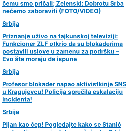
čemu smo pričali; Zelenski: Dobrotu Srba
nećemo zaboraviti (FOTO/VIDEO)
Srbija
Priznanje uživo na tajkunskoj televiziji:
Funkcioner ZLF otkrio da su blokaderima
postavili uslove u zamenu za podršku –
Evo šta moraju da ispune
Srbija
Profesor blokader napao aktivistkinje SNS
u Kragujevcu! Policija sprečila eskalaciju
incidenta!
Srbija
Pijan kao čep! Pogledajte kako se Stanić