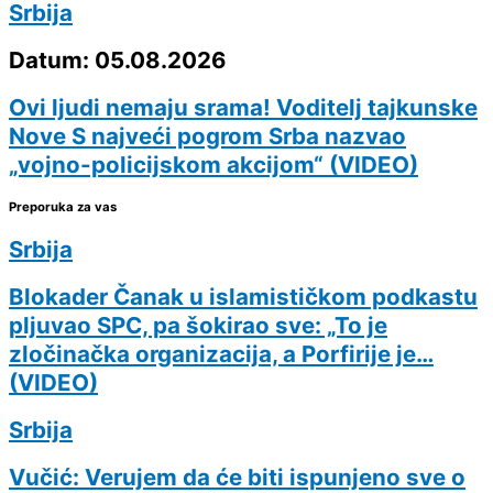
Srbija
Datum: 05.08.2026
Ovi ljudi nemaju srama! Voditelj tajkunske
Nove S najveći pogrom Srba nazvao
„vojno-policijskom akcijom“ (VIDEO)
Preporuka za vas
Srbija
Blokader Čanak u islamističkom podkastu
pljuvao SPC, pa šokirao sve: „To je
zločinačka organizacija, a Porfirije je…
(VIDEO)
Srbija
Vučić: Verujem da će biti ispunjeno sve o