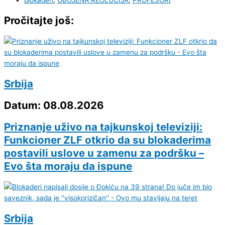
blokaderi
,
OBOJENA REOLUCIJA
,
PROFESORI
Pročitajte još:
Srbija
Datum: 08.08.2026
Priznanje uživo na tajkunskoj televiziji:
Funkcioner ZLF otkrio da su blokaderima
postavili uslove u zamenu za podršku –
Evo šta moraju da ispune
Srbija