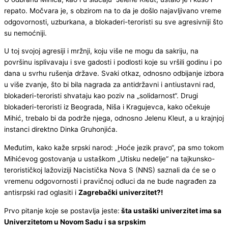
repato. Močvara je, s obzirom na to da je došlo najavljivano vreme
odgovornosti, uzburkana, a blokaderi-teroristi su sve agresivniji što
su nemoćniji.
U toj svojoj agresiji i mržnji, koju više ne mogu da sakriju, na
površinu isplivavaju i sve gadosti i podlosti koje su vršili godinu i po
dana u svrhu rušenja države. Svaki otkaz, odnosno odbijanje izbora
u više zvanje, što bi bila nagrada za antidržavni i antiustavni rad,
blokaderi-teroristi shvataju kao poziv na „solidarnost“. Drugi
blokaderi-teroristi iz Beograda, Niša i Kragujevca, kako očekuje
Mihić, trebalo bi da podrže njega, odnosno Jelenu Kleut, a u krajnjoj
instanci direktno Dinka Gruhonjića.
Međutim, kako kaže srpski narod: „Hoće jezik pravo“, pa smo tokom
Mihićevog gostovanja u ustaškom „Utisku nedelje“ na tajkunsko-
terorističkoj lažoviziji Nacistička Nova S (NNS) saznali da će se o
vremenu odgovornosti i pravičnoj odluci da ne bude nagrađen za
antisrpski rad oglasiti i
Zagrebački univerzitet?!
Prvo pitanje koje se postavlja jeste:
šta ustaški univerzitet ima sa
Univerzitetom u Novom Sadu i sa srpskim