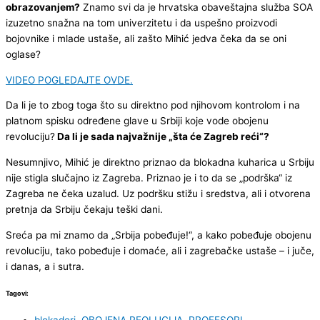
obrazovanjem?
Znamo svi da je hrvatska obaveštajna služba SOA
izuzetno snažna na tom univerzitetu i da uspešno proizvodi
bojovnike i mlade ustaše, ali zašto Mihić jedva čeka da se oni
oglase?
VIDEO POGLEDAJTE OVDE.
Da li je to zbog toga što su direktno pod njihovom kontrolom i na
platnom spisku određene glave u Srbiji koje vode obojenu
revoluciju?
Da li je sada najvažnije „šta će Zagreb reći“?
Nesumnjivo, Mihić je direktno priznao da blokadna kuharica u Srbiju
nije stigla slučajno iz Zagreba. Priznao je i to da se „podrška“ iz
Zagreba ne čeka uzalud. Uz podršku stižu i sredstva, ali i otvorena
pretnja da Srbiju čekaju teški dani.
Sreća pa mi znamo da „Srbija pobeđuje!“, a kako pobeđuje obojenu
revoluciju, tako pobeđuje i domaće, ali i zagrebačke ustaše – i juče,
i danas, a i sutra.
Tagovi: