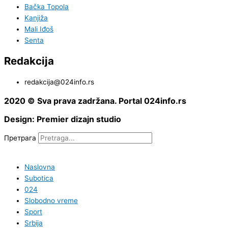
Bačka Topola
Kanjiža
Mali Iđoš
Senta
Redakcija
redakcija@024info.rs
2020 © Sva prava zadržana. Portal 024info.rs
Design: Premier dizajn studio
Претрага
Naslovna
Subotica
024
Slobodno vreme
Sport
Srbija