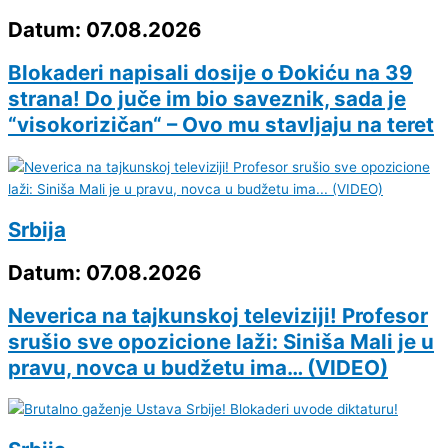
Datum: 07.08.2026
Blokaderi napisali dosije o Đokiću na 39
strana! Do juče im bio saveznik, sada je
“visokorizičan“ – Ovo mu stavljaju na teret
Srbija
Datum: 07.08.2026
Neverica na tajkunskoj televiziji! Profesor
srušio sve opozicione laži: Siniša Mali je u
pravu, novca u budžetu ima… (VIDEO)