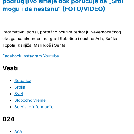
podrugljivo smeje dok poručuje da „Srbi
mogu i da nestanu“ (FOTO/VIDEO)
Informativni portal, pretežno pokriva teritoriju Severnobačkog
okruga, sa akcentom na grad Suboticu i opštine Ada, Bačka
Topola, Kanjiža, Mali Iđoš i Senta.
Facebook
Instagram
Youtube
Vesti
Subotica
Srbija
Svet
Slobodno vreme
Servisne informacije
024
Ada