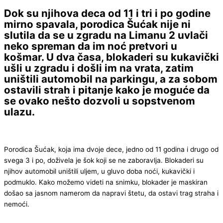
Dok su njihova deca od 11 i tri i po godine
mirno spavala, porodica Šućak nije ni
slutila da se u zgradu na Limanu 2 uvlači
neko spreman da im noć pretvori u
košmar. U dva časa, blokaderi su kukavički
ušli u zgradu i došli im na vrata, zatim
uništili automobil na parkingu, a za sobom
ostavili strah i pitanje kako je moguće da
se ovako nešto dozvoli u sopstvenom
ulazu.
Porodica Šućak, koja ima dvoje dece, jedno od 11 godina i drugo od
svega 3 i po, doživela je šok koji se ne zaboravlja. Blokaderi su
njihov automobil uništili uljem, u gluvo doba noći, kukavički i
podmuklo. Kako možemo videti na snimku, blokader je maskiran
došao sa jasnom namerom da napravi štetu, da ostavi trag straha i
nemoći.