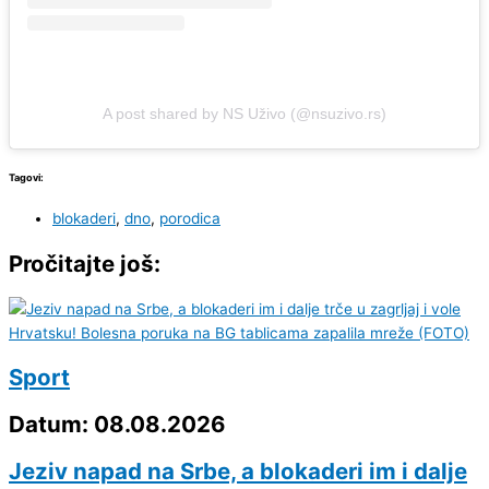
A post shared by NS Uživo (@nsuzivo.rs)
Tagovi:
blokaderi
,
dno
,
porodica
Pročitajte još:
Sport
Datum: 08.08.2026
Jeziv napad na Srbe, a blokaderi im i dalje