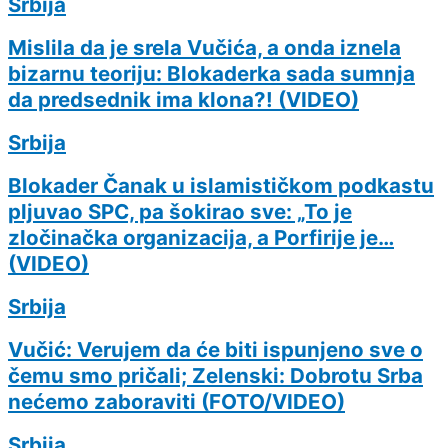
Srbija
Mislila da je srela Vučića, a onda iznela
bizarnu teoriju: Blokaderka sada sumnja
da predsednik ima klona?! (VIDEO)
Srbija
Blokader Čanak u islamističkom podkastu
pljuvao SPC, pa šokirao sve: „To je
zločinačka organizacija, a Porfirije je…
(VIDEO)
Srbija
Vučić: Verujem da će biti ispunjeno sve o
čemu smo pričali; Zelenski: Dobrotu Srba
nećemo zaboraviti (FOTO/VIDEO)
Srbija