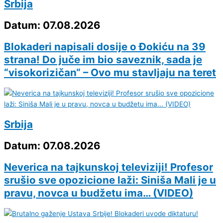
Srbija
Datum: 07.08.2026
Blokaderi napisali dosije o Đokiću na 39
strana! Do juče im bio saveznik, sada je
“visokorizičan“ – Ovo mu stavljaju na teret
Srbija
Datum: 07.08.2026
Neverica na tajkunskoj televiziji! Profesor
srušio sve opozicione laži: Siniša Mali je u
pravu, novca u budžetu ima… (VIDEO)