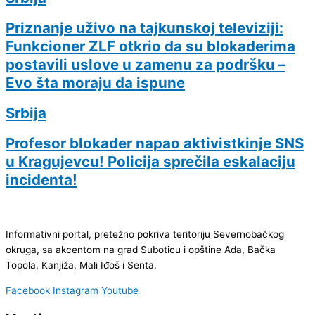
Priznanje uživo na tajkunskoj televiziji:
Funkcioner ZLF otkrio da su blokaderima
postavili uslove u zamenu za podršku –
Evo šta moraju da ispune
Srbija
Profesor blokader napao aktivistkinje SNS
u Kragujevcu! Policija sprečila eskalaciju
incidenta!
Informativni portal, pretežno pokriva teritoriju Severnobačkog
okruga, sa akcentom na grad Suboticu i opštine Ada, Bačka
Topola, Kanjiža, Mali Iđoš i Senta.
Facebook
Instagram
Youtube