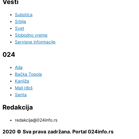
Vesti
Subotica
Srbija
Svet
Slobodno vreme
Servisne informacije
024
Ada
Bačka Topola
Kanjiža
Mali Iđoš
Senta
Redakcija
redakcija@024info.rs
2020 © Sva prava zadržana. Portal 024info.rs