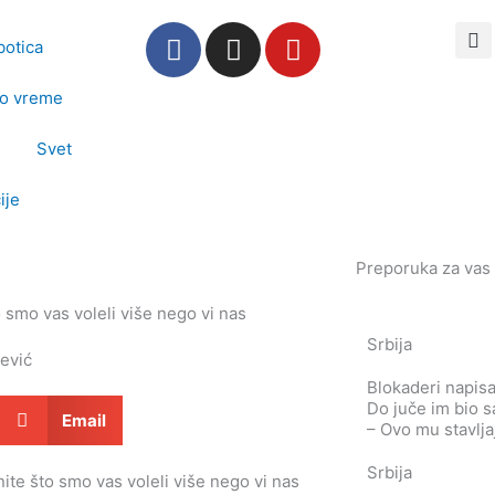
F
I
Y
botica
a
n
o
c
s
u
o vreme
e
t
t
b
a
u
Svet
o
g
b
o
r
e
ije
k
a
m
Preporuka za vas
o smo vas voleli više nego vi nas
Srbija
čević
Blokaderi napisa
Do juče im bio s
Email
– Ovo mu stavlja
Srbija