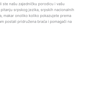
i ste našu zajedničku porodicu i vašu
pitanju srpskog jezika, srpskih nacionalnih
a, makar onoliko koliko pokazujete prema
vam postali pridružena braća i pomagači na