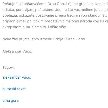
Poštujemo i poštovaćemo Crnu Goru i njene građane. Napustil
odluku, ponavljam, poštujemo. Jedino što vas molimo je da po 
obeležja, pokažete poštovanje prema trećini svog stanovništv
pripadnicima i političkim predstavnicima onih naroda koji su 
evropskom putu. Samo to. I ništa više.
Neka živi prijateljstvo između Srbije i Crne Gore!
Aleksandar Vučić
Tagovi:
aleksandar vucic
,
autorski tekst
,
crna gora
,