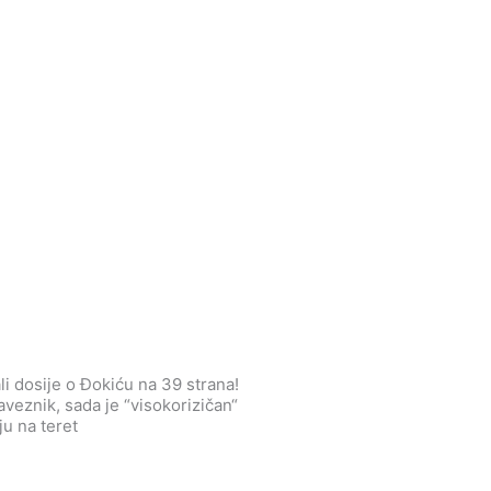
li dosije o Đokiću na 39 strana!
aveznik, sada je “visokorizičan“
ju na teret