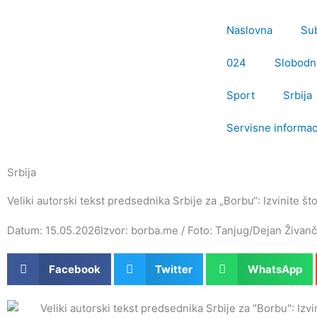
Пређи
на
Naslovna
Su
садржај
024
Slobodn
Sport
Srbija
Servisne informac
Srbija
Veliki autorski tekst predsednika Srbije za „Borbu“: Izvinite št
Datum: 15.05.2026
Izvor: borba.me / Foto: Tanjug/Dejan Živan
Facebook
Twitter
WhatsApp