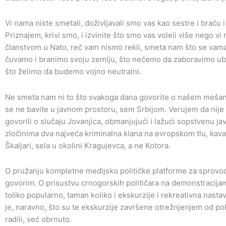
Vi nama niste smetali, doživljavali smo vas kao sestre i braću i
Priznajem, krivi smo, i izvinite što smo vas voleli više nego v
članstvom u Nato, reč vam nismo rekli, smeta nam što se vama
čuvamo i branimo svoju zemlju, što nećemo da zaboravimo ubija
što želimo da budemo vojno neutralni.
Ne smeta nam ni to što svakoga dana govorite o našem mešanj
se ne bavite u javnom prostoru, sem Srbijom. Verujem da nij
govorili o slučaju Jovanjica, obmanjujući i lažući sopstvenu ja
zločinima dva najveća kriminalna klana na evropskom tlu, kavačk
Škaljari, sela u okolini Kragujevca, a ne Kotora.
O pružanju kompletne medijsko političke platforme za sprovođ
govorim. O prisustvu crnogorskih političara na demonstracijama 
toliko popularno, taman koliko i ekskurzije i rekreativna nast
je, naravno, što su te ekskurzije završene otrežnjenjem od po
radili, već obrnuto.