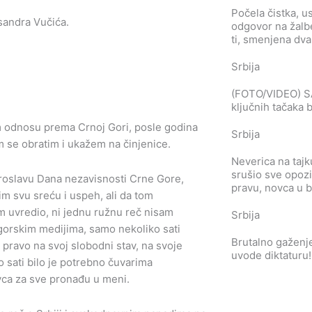
Počela čistka, 
ksandra Vučića.
odgovor na žalbe
ti, smenjena dva
Srbija
(FOTO/VIDEO) S
ključnih tačaka
m odnosu prema Crnoj Gori, posle godina
Srbija
m se obratim i ukažem na činjenice.
Neverica na tajku
srušio sve opozic
proslavu Dana nezavisnosti Crne Gore,
pravu, novca u 
im svu sreću i uspeh, ali da tom
m uvredio, ni jednu ružnu reč nisam
Srbija
ogorskim medijima, samo nekoliko sati
Brutalno gaženje
 pravo na svoj slobodni stav, na svoje
uvode diktaturu!
 sati bilo je potrebno čuvarima
ivca za sve pronađu u meni.