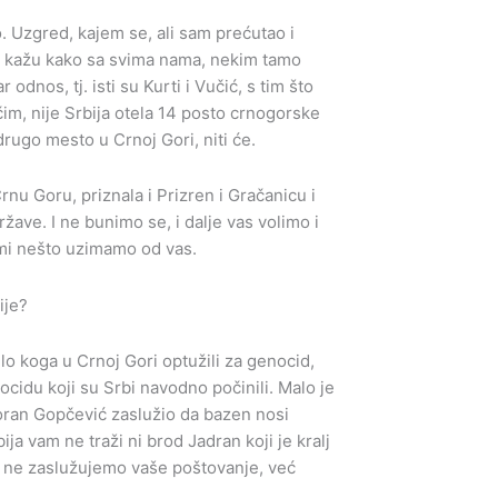
o. Uzgred, kajem se, ali sam prećutao i
o kažu kako sa svima nama, nekim tamo
nos, tj. isti su Kurti i Vučić, s tim što
čim, nije Srbija otela 14 posto crnogorske
je drugo mesto u Crnoj Gori, niti će.
rnu Goru, priznala i Prizren i Gračanicu i
žave. I ne bunimo se, i dalje vas volimo i
mi nešto uzimamo od vas.
ije?
lo koga u Crnoj Gori optužili za genocid,
nocidu koji su Srbi navodno počinili. Malo je
 Zoran Gopčević zaslužio da bazen nosi
ja vam ne traži ni brod Jadran koji je kralj
 ne zaslužujemo vaše poštovanje, već