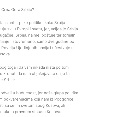
ili Crna Gora Srbije?
aca antisrpske politike, kako Srbija
u svi u Evropi i svetu, jer, valjda je Srbija
ugačije. Srbija, naime, poštuje teritorijalni
 pitanje. Istovremeno, samo dve godine po
 Povelju Ujedinjenih nacija i učestvuje u
osova.
bog toga i da vam nikada ništa po tom
lo krenuti da nam objašnjavate da je ta
e Srbije.
odveli u budućnost, jer naša glupa politika
kim pokvarenjacima koji nam iz Podgorice
ati sa celim svetom zbog Kosova, ali
odluke o pravnom statusu Kosova.