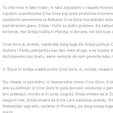
Tu više nisu ni tako hrabri, ni tako zaljubljeni u raspeto Kosov
najvišim zvaničnicima Crne Gore koji pred strancima otvoren
zaraćenim plemenima sa Balkana, Crna Gora ima jednako dobar od
kad okrenem glavu, Srbija i Vučić su jedini problem. Da zaklju
teritorije, nije Srbija tražila ni Pljevlja, ni Berane, niti bilo ko
Crna Gora je, bratski, valjda baš zbog toga što Srbija poštuje C
Dečane i Pećku patrijaršiju kao deo neke druge, a ne srpske dr
doživljavamo kao braću, samo nemojte da nam govorite kako 
3. Šta je to Srbija uradila protiv Crne Gore, ili, možda, nikada n
Da, nikada, ni posredno, ni neposredno nismo Crnu Goru, ili bi
dok su političari iz Crne Gore tri puta donosili rezolucije o ge
bilo jedanput, moralo je tri puta. Uzgred, Srbija smatra da je
njegovo ime, Srbija smatra da žrtve Lore zaslužuju pravdu, Srbi
Aleksandar sagradio, nećemo ni Prevlaku, pa zbog svega toga
prezir.