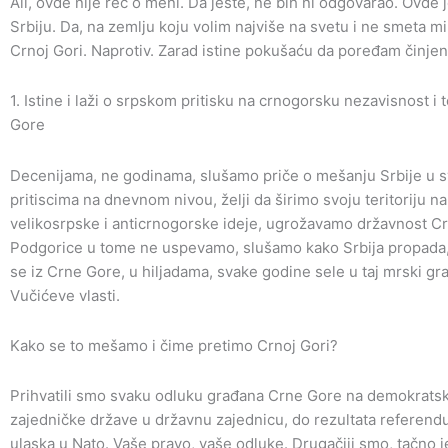
Ali, ovde nije reč o meni. Da jeste, ne bih ni odgovarao. Ovde
Srbiju. Da, na zemlju koju volim najviše na svetu i ne smeta mi
Crnoj Gori. Naprotiv. Zarad istine pokušaću da poređam činjeni
1. Istine i laži o srpskom pritisku na crnogorsku nezavisnost 
Gore
Decenijama, ne godinama, slušamo priče o mešanju Srbije u sv
pritiscima na dnevnom nivou, želji da širimo svoju teritoriju 
velikosrpske i anticrnogorske ideje, ugrožavamo državnost Cr
Podgorice u tome ne uspevamo, slušamo kako Srbija propada,
se iz Crne Gore, u hiljadama, svake godine sele u taj mrski g
Vučićeve vlasti.
Kako se to mešamo i čime pretimo Crnoj Gori?
Prihvatili smo svaku odluku građana Crne Gore na demokratski 
zajedničke države u državnu zajednicu, do rezultata referend
ulaska u Nato. Vaše pravo, vaše odluke. Drugačiji smo, tačno j