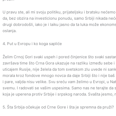
U pravu ste, ali mi svoju politiku, prijateljsku i bratsku neće
da, bez obzira na investicionu ponudu, samo Srbiji nikada nećet
drugi dobrodošli, iako je i laiku jasno da ta luka može ekonom
oslanja.
4. Put u Evropu i ko koga sapliće
Želim Crnoj Gori svaki uspeh i pored činjenice što svaki sasta
završava time što Crna Gora ukazuje na razliku između sebe i S
uticajem Rusije, nije želela da tom svetskom zlu uvede ni sankc
morala kroz fondove mnogo novca da daje Srbiji što i nije baš 
i pare, valjda nisu velike. Svu sreću vam želimo u Evropi, u Na
svemu. I radovati se vašim uspesima. Samo nas ne terajte da se
koja je uperena protiv Srbije i srpskog naroda. Svašta jesmo, 
5. Šta Srbija očekuje od Crne Gore i šta je spremna da pruži?