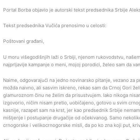
Portal Borba objavio je autorski tekst predsednika Srbije Ale
Tekst predsednika Vučića prenosimo u celosti:
Poštovani građani,
U moru višegodišnjih laži o Srbiji, njenom rukovodstvu, naše
najprljavije kampanje o meni, mojoj porodici, želeo sam da va
Naime, odgovarajući na jedno novinarsko pitanje, vezano za 
možda naivno, ali sasvim iskreno, rekao sam da Crnoj Gori žel
glamuroznom činu ne želim da prisustvujem. Iako nikoga nisa
izgovorio, ničim nisam pretio, uobičajeno, gotovo u svim crn
kasnije, razapet sam na krst, jer kao predsednik Srbije nemam
mišljenje i postupanje drugačije od očekivanog. Samo nekoliko
crnogorske i velikocrnogorske misli, da po ko zna koji put, kr