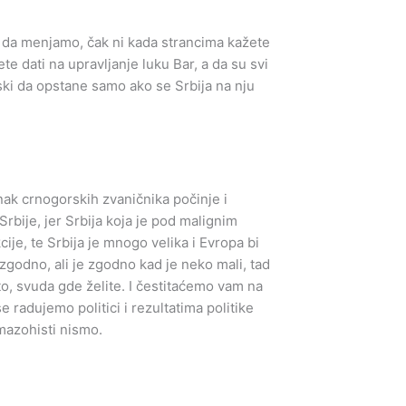
mo da menjamo, čak ni kada strancima kažete
e dati na upravljanje luku Bar, a da su svi
ski da opstane samo ako se Srbija na nju
nak crnogorskih zvaničnika počinje i
rbije, jer Srbija koja je pod malignim
ije, te Srbija je mnogo velika i Evropa bi
zgodno, ali je zgodno kad je neko mali, tad
to, svuda gde želite. I čestitaćemo vam na
 radujemo politici i rezultatima politike
mazohisti nismo.