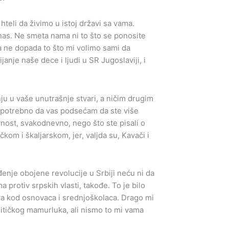
 hteli da živimo u istoj državi sa vama.
i nas. Ne smeta nama ni to što se ponosite
 ne dopada to što mi volimo sami da
nje naše dece i ljudi u SR Jugoslaviji, i
u u vaše unutrašnje stvari, a ničim drugim
e potrebno da vas podsećam da ste više
vnost, svakodnevno, nego što ste pisali o
om i škaljarskom, jer, valjda su, Kavači i
enje obojene revolucije u Srbiji neću ni da
protiv srpskih vlasti, takođe. To je bilo
ava kod osnovaca i srednjoškolaca. Drago mi
litičkog mamurluka, ali nismo to mi vama