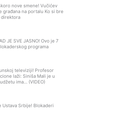
uskoro nove smene! Vučićev
 građana na portalu Ko si bre
 direktora
AD JE SVE JASNO! Ovo je 7
 blokaderskog programa
nskoj televiziji! Profesor
ione laži: Siniša Mali je u
budžetu ima… (VIDEO)
 Ustava Srbije! Blokaderi