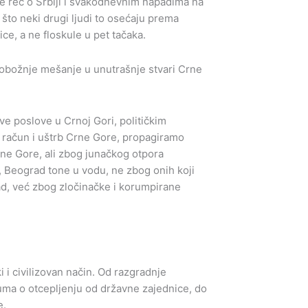
 je reč o Srbiji i svakodnevnim napadima na
 što neki drugi ljudi to osećaju prema
ce, a ne floskule u pet tačaka.
i tobožnje mešanje u unutrašnje stvari Crne
e poslove u Crnoj Gori, političkim
na račun i uštrb Crne Gore, propagiramo
ne Gore, ali zbog junačkog otpora
 Beograd tone u vodu, ne zbog onih koji
rad, već zbog zločinačke i korumpirane
i civilizovan način. Od razgradnje
uma o otcepljenju od državne zajednice, do
e.