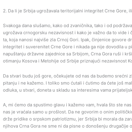
2. Da li je Srbija ugrožavala teritorijalni integritet Crne Gore, 
Svakoga dana slušamo, kako od zvaničnika, tako i od podržaval
ugrožava crnogorsku nezavisnost i kako je važno da to vide i čuj
ta, koja nanosi najviše zla Crnoj Gori. Ipak, činjenice govore dr
integritet i suverenitet Crne Gore i nikada ga nije dovodila u
napuštanju državne zajednice sa Srbijom, Crna Gora ruši i krši
otimanju Kosova i Metohije od Srbije priznajući nezavisnost K
Da stvari budu još gore, očekujete od nas da budemo srećni z
pitanju i ne kažemo. I toliko smo ćutali i ćutimo da ćete još ma
odluka, u stvari, doneta u skladu sa interesima vama prijateljsk
A, mi ćemo da spustimo glavu i kažemo vam, hvala što ste nas 
nas je vraćala samo u prošlost. Da ne govorim o onim politič
drže pridike o srpskom patriotizmu, jer Srbija bi morala da zar
njihova Crna Gora ne sme ni da pisne o donošenju drugačije 