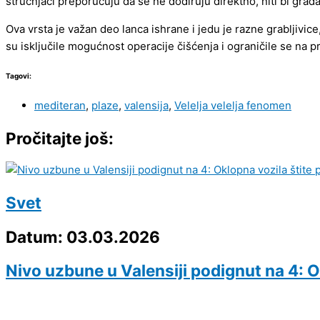
stručnjaci preporučuju da se ne dodiruju direktno, niti bi gra
Ova vrsta je važan deo lanca ishrane i jedu je razne grabljivic
su isključile mogućnost operacije čišćenja i ograničile se na p
Tagovi:
mediteran
,
plaze
,
valensija
,
Velelja velelja fenomen
Pročitajte još:
Svet
Datum: 03.03.2026
Nivo uzbune u Valensiji podignut na 4: O