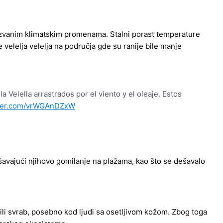
zvanim klimatskim promenama. Stalni porast temperature
velelja velelja na područja gde su ranije bile manje
a Velella arrastrados por el viento y el oleaje. Estos
tter.com/vrWGAnDZxW
kšavajući njihovo gomilanje na plažama, kao što se dešavalo
ju ili svrab, posebno kod ljudi sa osetljivom kožom. Zbog toga