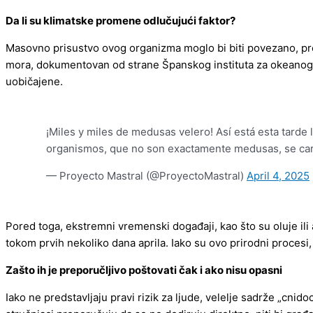
Da li su klimatske promene odlučujući faktor?
Masovno prisustvo ovog organizma moglo bi biti povezano, pr
mora, dokumentovan od strane Španskog instituta za okeanografi
uobičajene.
¡Miles y miles de medusas velero! Así está esta tarde 
organismos, que no son exactamente medusas, se carac
— Proyecto Mastral (@ProyectoMastral)
April 4, 2025
Pored toga, ekstremni vremenski događaji, kao što su oluje ili 
tokom prvih nekoliko dana aprila. Iako su ovo prirodni procesi
Zašto ih je preporučljivo poštovati čak i ako nisu opasni
Iako ne predstavljaju pravi rizik za ljude, velelje sadrže „cnido