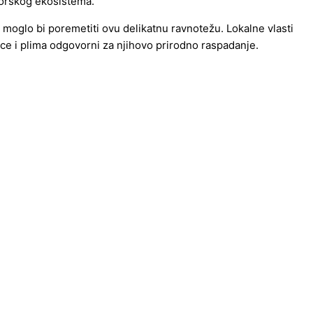
 morskog ekosistema.
je moglo bi poremetiti ovu delikatnu ravnotežu. Lokalne vlasti
unce i plima odgovorni za njihovo prirodno raspadanje.