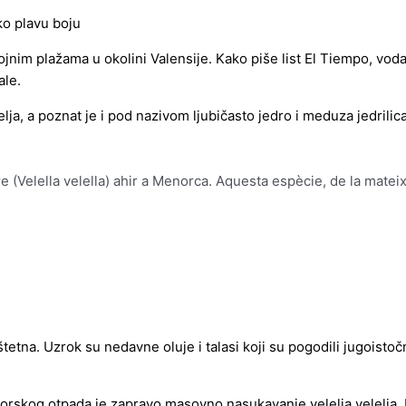
jnim plažama u okolini Valensije. Kako piše list El Tiempo, voda
ale.
elja, a poznat je i pod nazivom ljubičasto jedro i meduza jedrili
 (Velella velella) ahir a Menorca. Aquesta espècie, de la mateix
 štetna. Uzrok su nedavne oluje i talasi koji su pogodili jugoist
 morskog otpada je zapravo masovno nasukavanje velelja velelja.