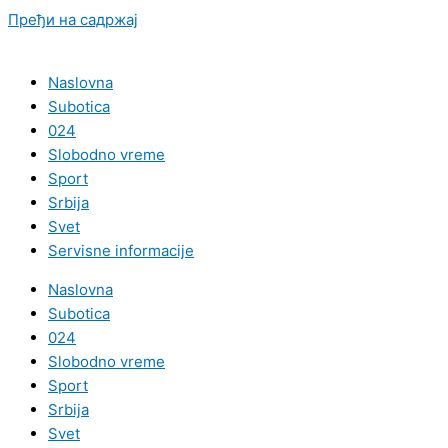
Пређи на садржај
Naslovna
Subotica
024
Slobodno vreme
Sport
Srbija
Svet
Servisne informacije
Naslovna
Subotica
024
Slobodno vreme
Sport
Srbija
Svet