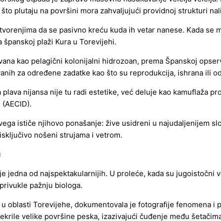
što plutaju na površini mora zahvaljujući providnoj strukturi nal
 stvorenjima da se pasivno kreću kuda ih vetar nanese. Kada se 
 španskoj plaži Kura u Torevijehi.
ikovana kao pelagični kolonijalni hidrozoan, prema Španskoj ops
anih za određene zadatke kao što su reprodukcija, ishrana ili o
 plava nijansa nije tu radi estetike, već deluje kao kamuflaža
 (AECID).
vega ističe njihovo ponašanje: žive usidreni u najudaljenijem sl
sključivo nošeni strujama i vetrom.
u
 je jedna od najspektakularnijih. U proleće, kada su jugoistočni v
rivukle pažnju biologa.
u oblasti Torevijehe, dokumentovala je fotografije fenomena i po
prekrile velike površine peska, izazivajući čuđenje među šetačim