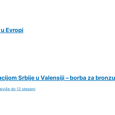
 u Evropi
cijom Srbije u Valensiji – borba za bronz