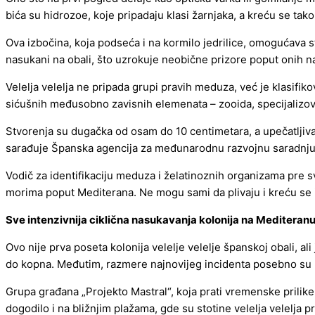
bića su hidrozoe, koje pripadaju klasi žarnjaka, a kreću se tako 
Ova izbočina, koja podseća i na kormilo jedrilice, omogućava
nasukani na obali, što uzrokuje neobične prizore poput onih na
Velelja velelja ne pripada grupi pravih meduza, već je klasif
sićušnih međusobno zavisnih elemenata – zooida, specijalizov
Stvorenja su dugačka od osam do 10 centimetara, a upečatljiva
sarađuje Španska agencija za međunarodnu razvojnu saradnju
Vodič za identifikaciju meduza i želatinoznih organizama pre s
morima poput Mediterana. Ne mogu sami da plivaju i kreću se i
Sve intenzivnija ciklična nasukavanja kolonija na Mediteran
Ovo nije prva poseta kolonija velelje velelje španskoj obali, ali
do kopna. Međutim, razmere najnovijeg incidenta posebno su p
Grupa građana „Projekto Mastral“, koja prati vremenske prilike 
dogodilo i na bližnjim plažama, gde su stotine velelja velelja 