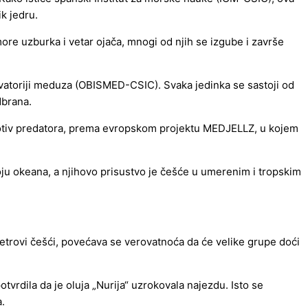
ik jedru.
more uzburka i vetar ojača, mnogi od njih se izgube i završe
ervatoriji meduza (OBISMED-CSIC). Svaka jedinka se sastoji od
dbrana.
 protiv predatora, prema evropskom projektu MEDJELLZ, u kojem
oju okeana, a njihovo prisustvo je češće u umerenim i tropskim
etrovi češći, povećava se verovatnoća da će velike grupe doći
tvrdila da je oluja „Nurija“ uzrokovala najezdu. Isto se
a.