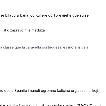
 je bila „ofarbana“ od Kuljere do Torevijehe gde su se
ca, iako zapravo nije meduza.
a classe que la caravel·la portuguesa, és inofensiva a
očnu obalu Španije i naneli ogromne količine organizama, koji
 Kako ističe španski Institut za morske nauke (ICM-CSIC), ova