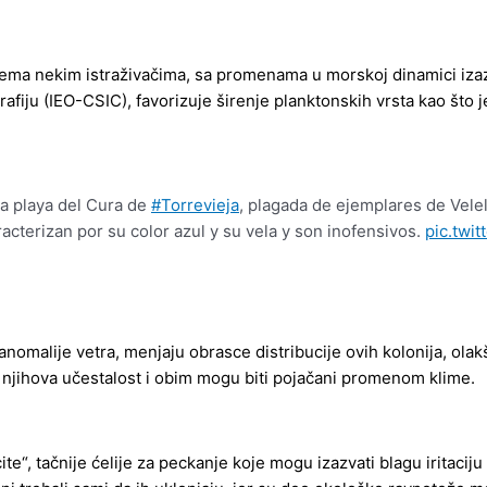
ema nekim istraživačima, sa promenama u morskoj dinamici iza
ju (IEO-CSIC), favorizuje širenje planktonskih vrsta kao što je 
la playa del Cura de
#Torrevieja
, plagada de ejemplares de Velell
terizan por su color azul y su vela y son inofensivos.
pic.twi
anomalije vetra, menjaju obrasce distribucije ovih kolonija, ola
, njihova učestalost i obim mogu biti pojačani promenom klime.
cite“, tačnije ćelije za peckanje koje mogu izazvati blagu iritaci