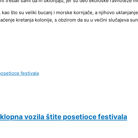
đani trebali sami da ih uklonjaju, jer su deo ekološke ravnoteže
e, kao što su veliki bucanj i morske kornjače, a njihovo uklanjan
raćenje kretanja kolonije, s obzirom da su u većini slučajeva s
klopna vozila štite posetioce festivala