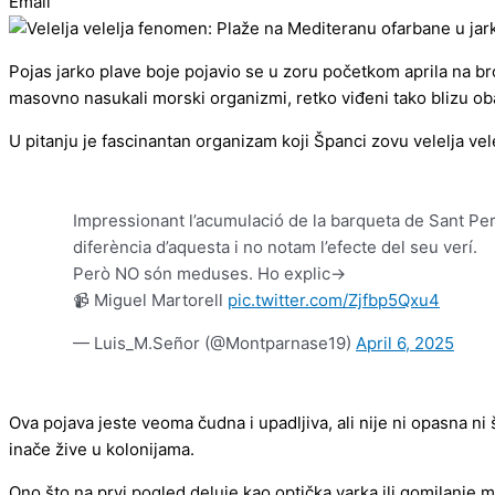
Email
Pojas jarko plave boje pojavio se u zoru početkom aprila na bro
masovno nasukali morski organizmi, retko viđeni tako blizu ob
U pitanju je fascinantan organizam koji Španci zovu velelja vel
Impressionant l’acumulació de la barqueta de Sant Pere
diferència d’aquesta i no notam l’efecte del seu verí.
Però NO són meduses. Ho explic->
📹 Miguel Martorell
pic.twitter.com/Zjfbp5Qxu4
— Luis_M.Señor (@Montparnase19)
April 6, 2025
Ova pojava jeste veoma čudna i upadljiva, ali nije ni opasna ni
inače žive u kolonijama.
Ono što na prvi pogled deluje kao optička varka ili gomilanje