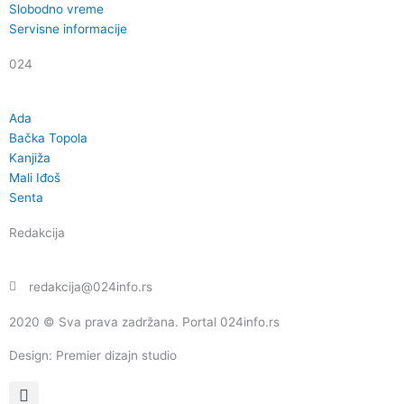
Slobodno vreme
m
Servisne informacije
024
Ada
Bačka Topola
Kanjiža
Mali Iđoš
Senta
Redakcija
redakcija@024info.rs
2020 © Sva prava zadržana. Portal 024info.rs
Design: Premier dizajn studio