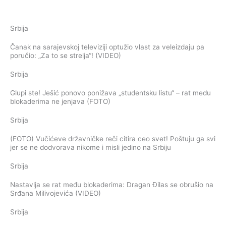
Srbija
Čanak na sarajevskoj televiziji optužio vlast za veleizdaju pa
poručio: „Za to se strelja“! (VIDEO)
Srbija
Glupi ste! Ješić ponovo ponižava „studentsku listu“ – rat među
blokaderima ne jenjava (FOTO)
Srbija
(FOTO) Vučićeve državničke reči citira ceo svet! Poštuju ga svi
jer se ne dodvorava nikome i misli jedino na Srbiju
Srbija
Nastavlja se rat među blokaderima: Dragan Đilas se obrušio na
Srđana Milivojevića (VIDEO)
Srbija