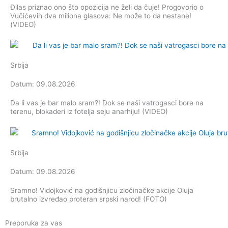
Đilas priznao ono što opozicija ne želi da čuje! Progovorio o
Vučićevih dva miliona glasova: Ne može to da nestane!
(VIDEO)
Srbija
Datum: 09.08.2026
Da li vas je bar malo sram?! Dok se naši vatrogasci bore na
terenu, blokaderi iz fotelja seju anarhiju! (VIDEO)
Srbija
Datum: 09.08.2026
Sramno! Vidojković na godišnjicu zločinačke akcije Oluja
brutalno izvređao proteran srpski narod! (FOTO)
Preporuka za vas