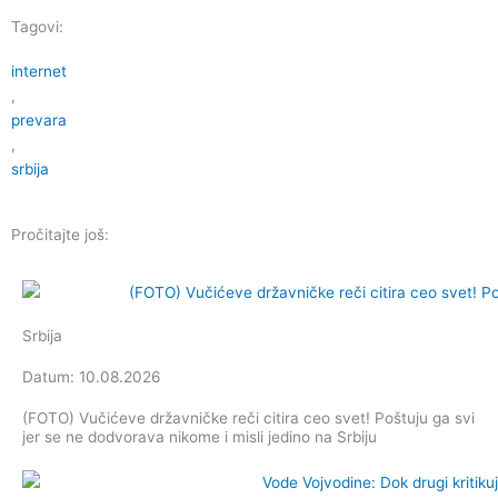
Tagovi:
internet
,
prevara
,
srbija
Pročitajte još:
Srbija
Datum: 10.08.2026
(FOTO) Vučićeve državničke reči citira ceo svet! Poštuju ga svi
jer se ne dodvorava nikome i misli jedino na Srbiju