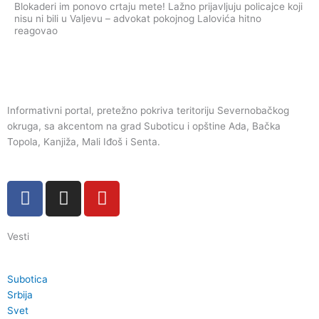
Blokaderi im ponovo crtaju mete! Lažno prijavljuju policajce koji
nisu ni bili u Valjevu – advokat pokojnog Lalovića hitno
reagovao
Informativni portal, pretežno pokriva teritoriju Severnobačkog
okruga, sa akcentom na grad Suboticu i opštine Ada, Bačka
Topola, Kanjiža, Mali Iđoš i Senta.
F
I
Y
a
n
o
c
s
u
Vesti
e
t
t
b
a
u
o
g
b
Subotica
o
r
e
Srbija
k
a
Svet