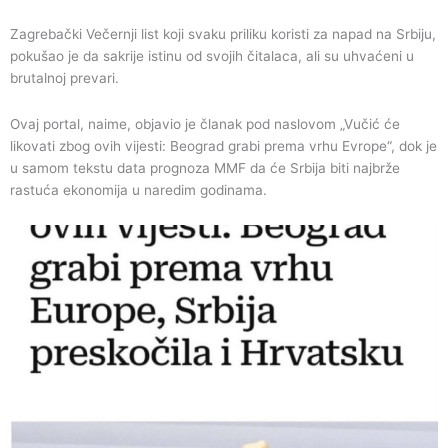
Zagrebački Večernji list koji svaku priliku koristi za napad na Srbiju,
pokušao je da sakrije istinu od svojih čitalaca, ali su uhvaćeni u
brutalnoj prevari.
Ovaj portal, naime, objavio je članak pod naslovom „Vučić će
likovati zbog ovih vijesti: Beograd grabi prema vrhu Evrope“, dok je
u samom tekstu data prognoza MMF da će Srbija biti najbrže
rastuća ekonomija u naredim godinama.