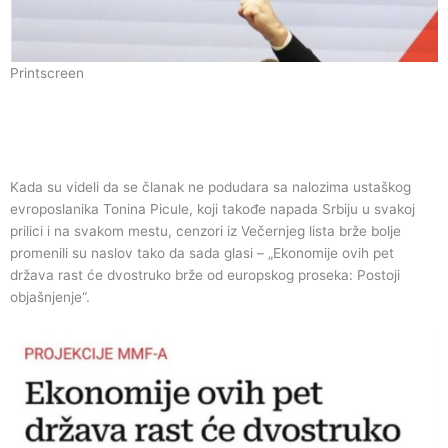
Printscreen
Kada su videli da se članak ne podudara sa nalozima ustaškog
evroposlanika Tonina Picule, koji takođe napada Srbiju u svakoj
prilici i na svakom mestu, cenzori iz Večernjeg lista brže bolje
promenili su naslov tako da sada glasi – „Ekonomije ovih pet
država rast će dvostruko brže od europskog proseka: Postoji
objašnjenje“.