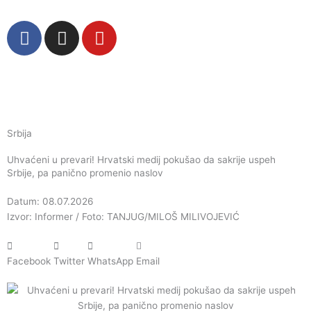
Пређи
на
F
I
Y
садржај
a
n
o
c
s
u
e
t
t
b
a
u
o
g
b
o
r
e
Srbija
k
a
Uhvaćeni u prevari! Hrvatski medij pokušao da sakrije uspeh
m
Srbije, pa panično promenio naslov
Datum: 08.07.2026
Izvor: Informer / Foto: TANJUG/MILOŠ MILIVOJEVIĆ
Facebook
Twitter
WhatsApp
Email