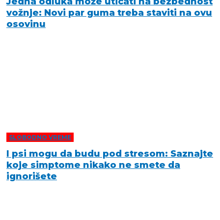
Jedna odluka može uticati na bezbednost
vožnje: Novi par guma treba staviti na ovu
osovinu
SLOBODNO VREME
I psi mogu da budu pod stresom: Saznajte
koje simptome nikako ne smete da
ignorišete