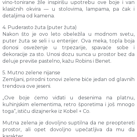
vino-tonirane žile inspirišu upotrebu ove boje i van
klasičnih okvira — u stolovima, lampama, pa čak i
detaljima od kamena.
4. Puderasto žuta (puter žuta)
Nakon što je ovo leto obeležila u modnom svetu,
puter žuta se seli i u enterijer. Ova meka, topla boja
donosi osveženje u trpezarije, spavaće sobe i
dekoracije za sto. Unosi dozu sunca u prostor bez da
deluje previše pastelno, kažu Robins i Benet.
5. Mutno zelene nijanse
Zemljani, prirodni tonovi zelene biće jedan od glavnih
trendova ove jeseni.
„Ove boje ćemo viđati u desenima na platnu,
kuhinjskim elementima, retro šporetima i još mnogo
toga“, ističu dizajnerke iz Kobel + Co.
Mutna zelena je dovoljno suptilna da ne preoptereti
prostor, ali opet dovoljno upečatljiva da mu da
karakter.