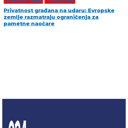
SLOBODNO VREME
,
TEHNOLOGIJA
Privatnost građana na udaru: Evropske
zemlje razmatraju ograničenja za
pametne naočare