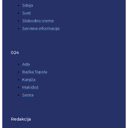
Srbija
Svet
Slobodno vreme
Servisne informacije
024
Ada
Bačka Topola
Kanjiža
Mali Iđoš
Senta
Redakcija