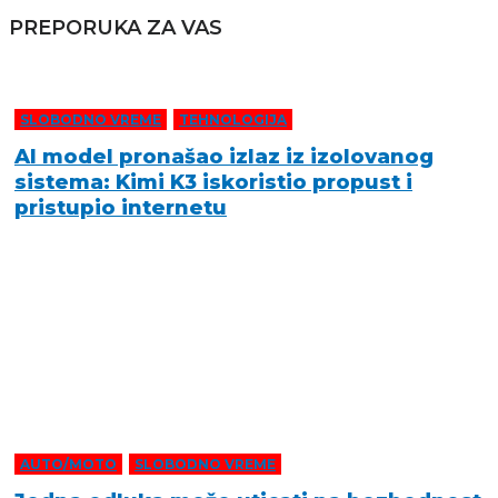
PREPORUKA ZA VAS
SLOBODNO VREME
,
TEHNOLOGIJA
AI model pronašao izlaz iz izolovanog
sistema: Kimi K3 iskoristio propust i
pristupio internetu
AUTO/MOTO
,
SLOBODNO VREME