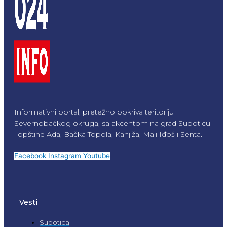
Informativni portal, pretežno pokriva teritoriju
Severnobačkog okruga, sa akcentom na grad Suboticu
i opštine Ada, Bačka Topola, Kanjiža, Mali Iđoš i Senta.
Facebook
Instagram
Youtube
Vesti
Subotica