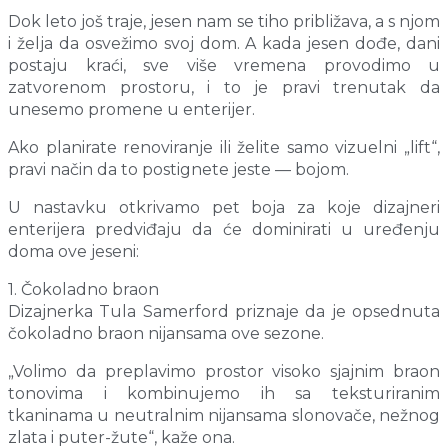
Dok leto još traje, jesen nam se tiho približava, a s njom
i želja da osvežimo svoj dom. A kada jesen dođe, dani
postaju kraći, sve više vremena provodimo u
zatvorenom prostoru, i to je pravi trenutak da
unesemo promene u enterijer.
Ako planirate renoviranje ili želite samo vizuelni „lift“,
pravi način da to postignete jeste — bojom.
U nastavku otkrivamo pet boja za koje dizajneri
enterijera predviđaju da će dominirati u uređenju
doma ove jeseni:
1. Čokoladno braon
Dizajnerka Tula Samerford priznaje da je opsednuta
čokoladno braon nijansama ove sezone.
„Volimo da preplavimo prostor visoko sjajnim braon
tonovima i kombinujemo ih sa teksturiranim
tkaninama u neutralnim nijansama slonovače, nežnog
zlata i puter-žute“, kaže ona.