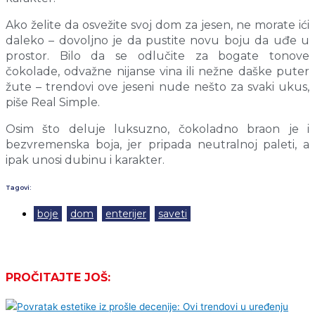
Ako želite da osvežite svoj dom za jesen, ne morate ići
daleko – dovoljno je da pustite novu boju da uđe u
prostor. Bilo da se odlučite za bogate tonove
čokolade, odvažne nijanse vina ili nežne daške puter
žute – trendovi ove jeseni nude nešto za svaki ukus,
piše Real Simple.
Osim što deluje luksuzno, čokoladno braon je i
bezvremenska boja, jer pripada neutralnoj paleti, a
ipak unosi dubinu i karakter.
Tagovi:
boje
,
dom
,
enterijer
,
saveti
PROČITAJTE JOŠ: