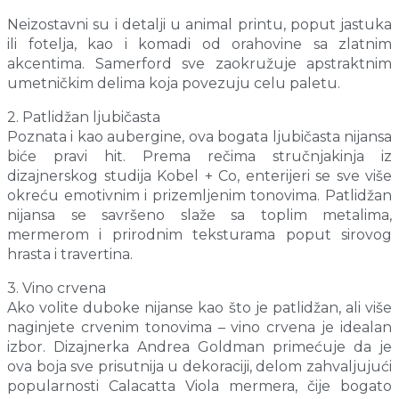
Neizostavni su i detalji u animal printu, poput jastuka
ili fotelja, kao i komadi od orahovine sa zlatnim
akcentima. Samerford sve zaokružuje apstraktnim
umetničkim delima koja povezuju celu paletu.
2. Patlidžan ljubičasta
Poznata i kao aubergine, ova bogata ljubičasta nijansa
biće pravi hit. Prema rečima stručnjakinja iz
dizajnerskog studija Kobel + Co, enterijeri se sve više
okreću emotivnim i prizemljenim tonovima. Patlidžan
nijansa se savršeno slaže sa toplim metalima,
mermerom i prirodnim teksturama poput sirovog
hrasta i travertina.
3. Vino crvena
Ako volite duboke nijanse kao što je patlidžan, ali više
naginjete crvenim tonovima – vino crvena je idealan
izbor. Dizajnerka Andrea Goldman primećuje da je
ova boja sve prisutnija u dekoraciji, delom zahvaljujući
popularnosti Calacatta Viola mermera, čije bogato