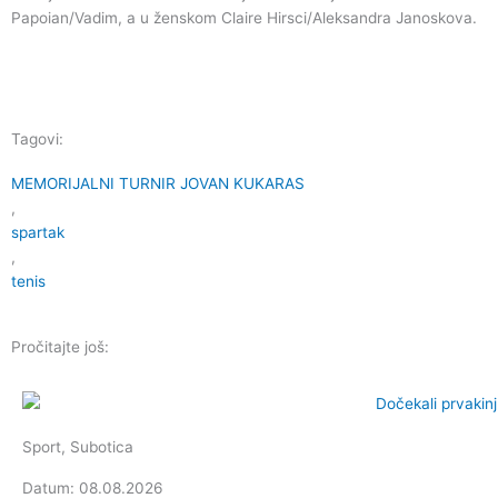
Papoian/Vadim, a u ženskom Claire Hirsci/Aleksandra Janoskova.
Tagovi:
MEMORIJALNI TURNIR JOVAN KUKARAS
,
spartak
,
tenis
Pročitajte još:
Sport
,
Subotica
Datum: 08.08.2026