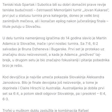
Teniski klub Spartak i Subotica bili su dobri domaćini prave revije
teniske budućnosti – četrnaesti Memorijalni turnir „Jovan Kukaras“,
prvi put u statusu turnira prva kategorije, doneo je veliki broj
zanimljivih mečeva, ali i konačan epilog nakon jučerašnjeg finala –
titule putuju u Slovačku.
U delu turnira namenjenog igračima do 14 godina slavio je Martin
Adamca iz Slovačke, inače i prvi nosilac turnira. Sa 7:6, 6:2
salvadao je Bruna Dzheneva i Bugarske. Prvi set je protekao uz
značajnu dozu neizvesnosti, a kada je Adamca „preživeo“ taj-
brejk, u drugom setu je bio značajno fokusiraniji i pitanje pobednika
brzo je rešio.
Kod devojčica je najviše umeća pokazala Slovakinja Aleksandra
Janoskova. Bilo je finale devojaka još neizvesnije, a tome je
doprinela i Claire Hirschi iz Australije. Australijanka je dobila prvi
set sa 6:4, a potom sledi odgovor Slovakinje, pa i preokret – 6:4,
6:3.
Trofej u muškom dublu zaslužila je kombinacija Rafael