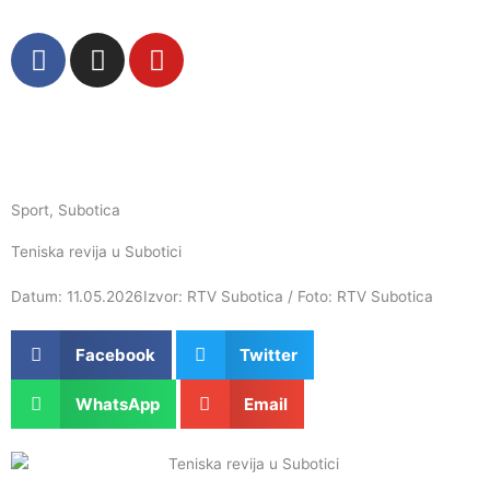
Пређи
на
F
I
Y
садржај
a
n
o
c
s
u
e
t
t
b
a
u
o
g
b
o
r
e
Sport
,
Subotica
k
a
Teniska revija u Subotici
m
Datum: 11.05.2026
Izvor: RTV Subotica / Foto: RTV Subotica
Facebook
Twitter
WhatsApp
Email