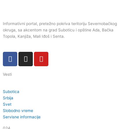
Informativni portal, pretežno pokriva teritoriju Severnobačkog
okruga, sa akcentom na grad Suboticu i opštine Ada, Bačka
Topola, Kanjiža, Mali Iđoš i Senta.
F
I
Y
a
n
o
c
s
u
Vesti
e
t
t
b
a
u
o
g
b
Subotica
o
r
e
Srbija
k
a
Svet
Slobodno vreme
m
Servisne informacije
024