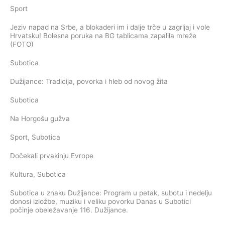
Sport
Jeziv napad na Srbe, a blokaderi im i dalje trče u zagrljaj i vole
Hrvatsku! Bolesna poruka na BG tablicama zapalila mreže
(FOTO)
Subotica
Dužijance: Tradicija, povorka i hleb od novog žita
Subotica
Na Horgošu gužva
Sport
,
Subotica
Dočekali prvakinju Evrope
Kultura
,
Subotica
Subotica u znaku Dužijance: Program u petak, subotu i nedelju
donosi izložbe, muziku i veliku povorku Danas u Subotici
počinje obeležavanje 116. Dužijance.