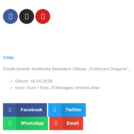
Пређи
на
F
I
Y
садржај
a
n
o
c
s
u
e
t
t
b
a
u
o
g
b
o
r
e
Srbija
k
a
Svađa između studenata blokadera i Đilasa: „Poštovani Dragane“…
m
Datum: 14.05.2026
Izvor: Kurir / Foto: ATAImages/ Antonio Ahel
Facebook
Twitter
WhatsApp
Email