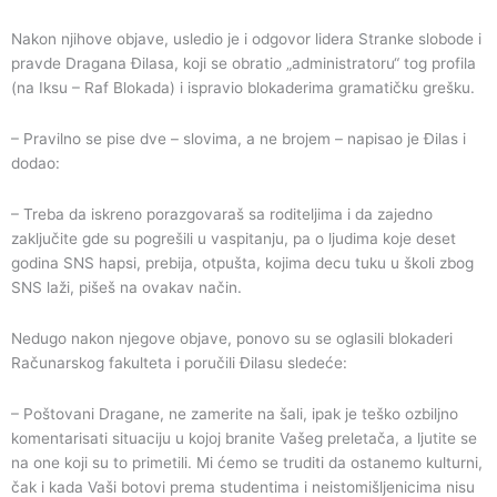
Nakon njihove objave, usledio je i odgovor lidera Stranke slobode i
pravde Dragana Đilasa, koji se obratio „administratoru“ tog profila
(na Iksu – Raf Blokada) i ispravio blokaderima gramatičku grešku.
– Pravilno se pise dve – slovima, a ne brojem – napisao je Đilas i
dodao:
– Treba da iskreno porazgovaraš sa roditeljima i da zajedno
zaključite gde su pogrešili u vaspitanju, pa o ljudima koje deset
godina SNS hapsi, prebija, otpušta, kojima decu tuku u školi zbog
SNS laži, pišeš na ovakav način.
Nedugo nakon njegove objave, ponovo su se oglasili blokaderi
Računarskog fakulteta i poručili Đilasu sledeće:
– Poštovani Dragane, ne zamerite na šali, ipak je teško ozbiljno
komentarisati situaciju u kojoj branite Vašeg preletača, a ljutite se
na one koji su to primetili. Mi ćemo se truditi da ostanemo kulturni,
čak i kada Vaši botovi prema studentima i neistomišljenicima nisu