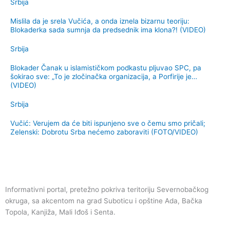
Srbija
Mislila da je srela Vučića, a onda iznela bizarnu teoriju:
Blokaderka sada sumnja da predsednik ima klona?! (VIDEO)
Srbija
Blokader Čanak u islamističkom podkastu pljuvao SPC, pa
šokirao sve: „To je zločinačka organizacija, a Porfirije je…
(VIDEO)
Srbija
Vučić: Verujem da će biti ispunjeno sve o čemu smo pričali;
Zelenski: Dobrotu Srba nećemo zaboraviti (FOTO/VIDEO)
Informativni portal, pretežno pokriva teritoriju Severnobačkog
okruga, sa akcentom na grad Suboticu i opštine Ada, Bačka
Topola, Kanjiža, Mali Iđoš i Senta.