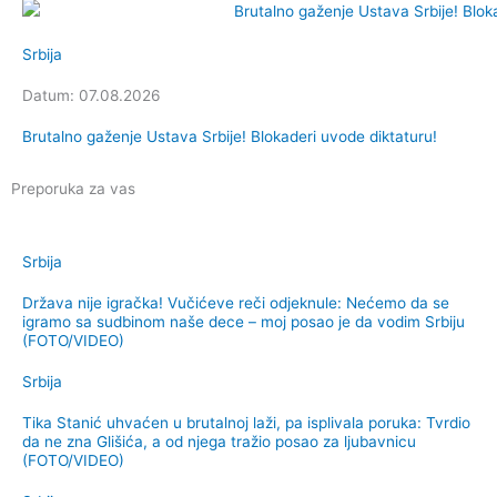
Srbija
Datum: 07.08.2026
Brutalno gaženje Ustava Srbije! Blokaderi uvode diktaturu!
Preporuka za vas
Srbija
Država nije igračka! Vučićeve reči odjeknule: Nećemo da se
igramo sa sudbinom naše dece – moj posao je da vodim Srbiju
(FOTO/VIDEO)
Srbija
Tika Stanić uhvaćen u brutalnoj laži, pa isplivala poruka: Tvrdio
da ne zna Glišića, a od njega tražio posao za ljubavnicu
(FOTO/VIDEO)