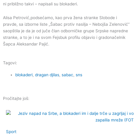
ni približno takvi – napisali su blokaderi.
Alisa Petrović,podsećamo, kao prva žena stranke Slobode i
pravde, sa izborne liste „Šabac protiv nasilja – Nebojša Zelenović“
saopštila je da je od juče član odborničke grupe Srpske napredne
stranke, a to je i na svom Fejsbuk profilu objavio i gradonačelnik
Šapca Aleksandar Pajić.
Tagovi:
blokaderi
,
dragan djilas
,
sabac
,
sns
Pročitajte još:
Sport