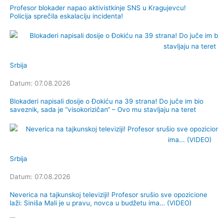
Profesor blokader napao aktivistkinje SNS u Kragujevcu!
Policija sprečila eskalaciju incidenta!
Srbija
Datum: 07.08.2026
Blokaderi napisali dosije o Đokiću na 39 strana! Do juče im bio
saveznik, sada je “visokorizičan“ – Ovo mu stavljaju na teret
Srbija
Datum: 07.08.2026
Neverica na tajkunskoj televiziji! Profesor srušio sve opozicione
laži: Siniša Mali je u pravu, novca u budžetu ima… (VIDEO)