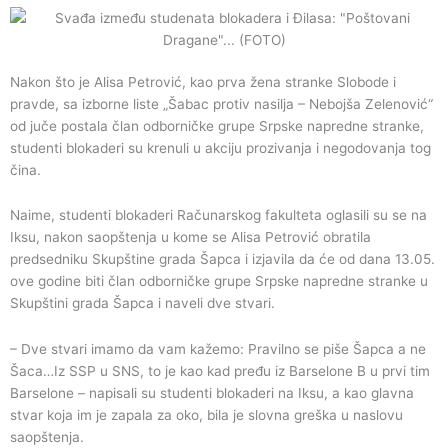
Nakon što je Alisa Petrović, kao prva žena stranke Slobode i
pravde, sa izborne liste „Šabac protiv nasilja – Nebojša Zelenović“
od juče postala član odborničke grupe Srpske napredne stranke,
studenti blokaderi su krenuli u akciju prozivanja i negodovanja tog
čina.
Naime, studenti blokaderi Računarskog fakulteta oglasili su se na
Iksu, nakon saopštenja u kome se Alisa Petrović obratila
predsedniku Skupštine grada Šapca i izjavila da će od dana 13.05.
ove godine biti član odborničke grupe Srpske napredne stranke u
Skupštini grada Šapca i naveli dve stvari.
– Dve stvari imamo da vam kažemo: Pravilno se piše Šapca a ne
Šaca…Iz SSP u SNS, to je kao kad pređu iz Barselone B u prvi tim
Barselone – napisali su studenti blokaderi na Iksu, a kao glavna
stvar koja im je zapala za oko, bila je slovna greška u naslovu
saopštenja.