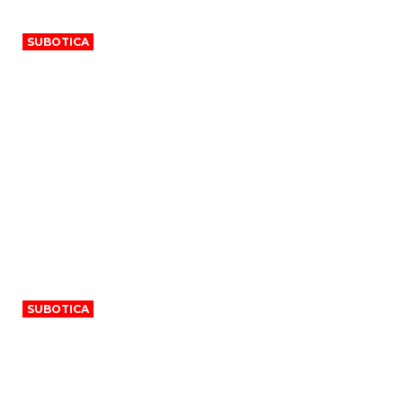
SUBOTICA
Dan mladih 12. avgusta u Parku Prozivka
SUBOTICA
Brzi voz Beograd–Budimpešta mogao bi
ponovo da saobraća već na jesen