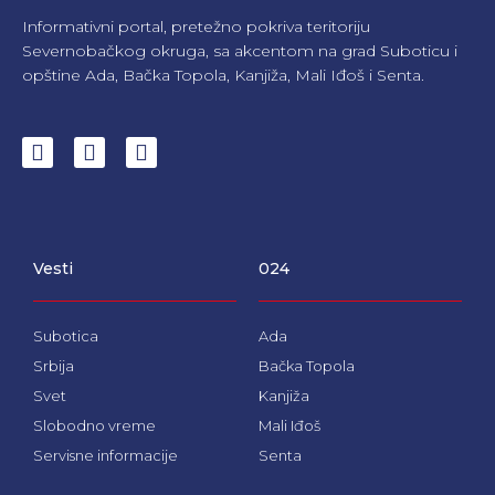
Informativni portal, pretežno pokriva teritoriju
Severnobačkog okruga, sa akcentom na grad Suboticu i
opštine Ada, Bačka Topola, Kanjiža, Mali Iđoš i Senta.
F
I
Y
a
n
o
c
s
u
e
t
t
b
a
u
o
g
b
Vesti
024
o
r
e
k
a
m
Subotica
Ada
Srbija
Bačka Topola
Svet
Kanjiža
Slobodno vreme
Mali Iđoš
Servisne informacije
Senta