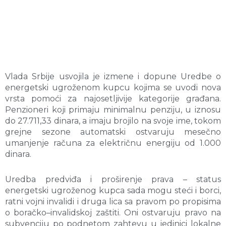
Vlada Srbije usvojila je izmene i dopune Uredbe o
energetski ugroženom kupcu kojima se uvodi nova
vrsta pomoći za najosetljivije kategorije građana.
Penzioneri koji primaju minimalnu penziju, u iznosu
do 27.711,33 dinara, a imaju brojilo na svoje ime, tokom
grejne sezone automatski ostvaruju mesečno
umanjenje računa za električnu energiju od 1.000
dinara.
Uredba predviđa i proširenje prava – status
energetski ugroženog kupca sada mogu steći i borci,
ratni vojni invalidi i druga lica sa pravom po propisima
o boračko–invalidskoj zaštiti. Oni ostvaruju pravo na
subvenciju po podnetom zahtevu u jedinici lokalne