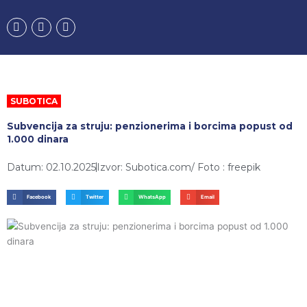
Пређи
F
I
Y
на
a
n
o
садржај
c
s
u
e
t
t
b
a
u
o
g
b
o
r
e
k
a
SUBOTICA
m
Subvencija za struju: penzionerima i borcima popust od
1.000 dinara
Datum: 02.10.2025
Izvor: Subotica.com/ Foto : freepik
Facebook
Twitter
WhatsApp
Email