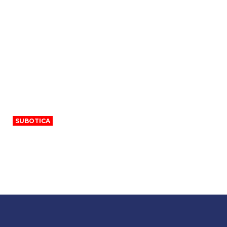
SUBOTICA
Isključenja struje za 7. avgust