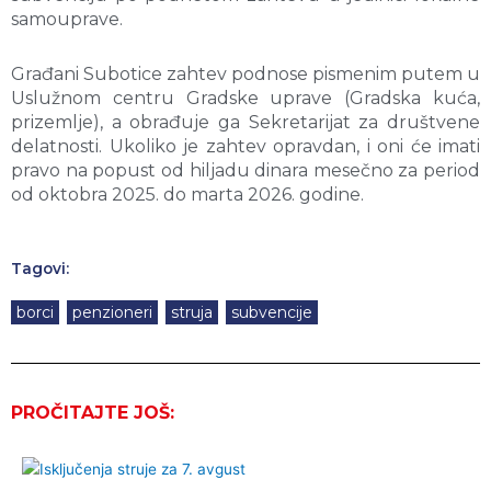
samouprave.
Građani Subotice zahtev podnose pismenim putem u
Uslužnom centru Gradske uprave (Gradska kuća,
prizemlje), a obrađuje ga Sekretarijat za društvene
delatnosti. Ukoliko je zahtev opravdan, i oni će imati
pravo na popust od hiljadu dinara mesečno za period
od oktobra 2025. do marta 2026. godine.
Tagovi:
borci
,
penzioneri
,
struja
,
subvencije
PROČITAJTE JOŠ: