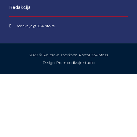
Redakcija
redakcija@024info.rs
2020 © Sva prava zadržana. Portal 024info.rs
Design: Premier dizajn studio