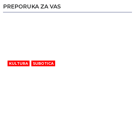
PREPORUKA ZA VAS
KULTURA
,
SUBOTICA
Subotica u znaku Dužijance: Program u
petak, subotu i nedelju donosi izložbe,
muziku i veliku povorku Danas u
Subotici počinje obeležavanje 116.
Dužijance.