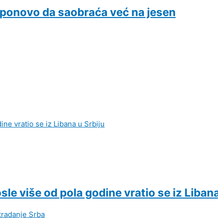
ponovo da saobraća već na jesen
le više od pola godine vratio se iz Libana