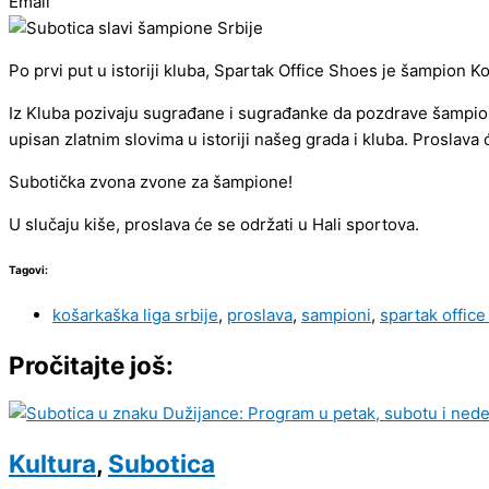
Email
Po prvi put u istoriji kluba, Spartak Office Shoes je šampion Ko
Iz Kluba pozivaju sugrađane i sugrađanke da pozdrave šampione
upisan zlatnim slovima u istoriji našeg grada i kluba. Proslava 
Subotička zvona zvone za šampione!
U slučaju kiše, proslava će se održati u Hali sportova.
Tagovi:
košarkaška liga srbije
,
proslava
,
sampioni
,
spartak offic
Pročitajte još:
Kultura
,
Subotica