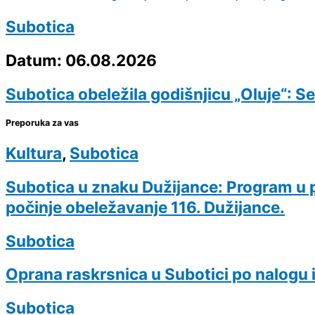
Subotica
Datum: 06.08.2026
Subotica obeležila godišnjicu „Oluje“: S
Preporuka za vas
Kultura
,
Subotica
Subotica u znaku Dužijance: Program u p
počinje obeležavanje 116. Dužijance.
Subotica
Oprana raskrsnica u Subotici po nalogu 
Subotica