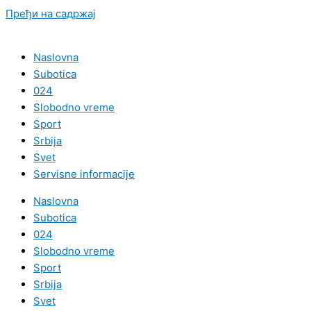
Пређи на садржај
Naslovna
Subotica
024
Slobodno vreme
Sport
Srbija
Svet
Servisne informacije
Naslovna
Subotica
024
Slobodno vreme
Sport
Srbija
Svet