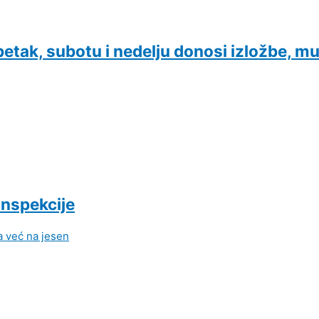
etak, subotu i nedelju donosi izložbe, mu
inspekcije