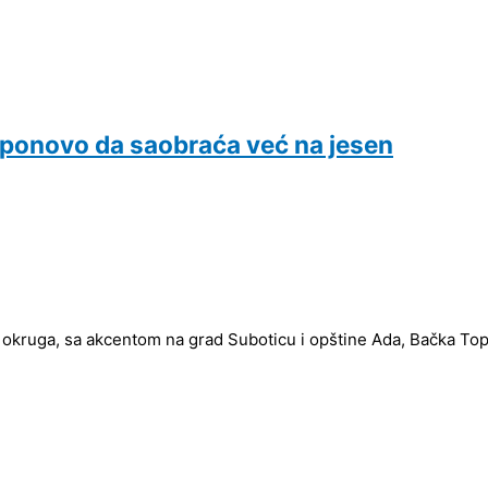
ponovo da saobraća već na jesen
 okruga, sa akcentom na grad Suboticu i opštine Ada, Bačka Topol