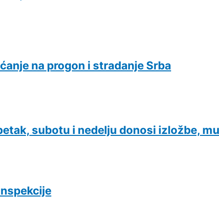
ećanje na progon i stradanje Srba
etak, subotu i nedelju donosi izložbe, mu
inspekcije