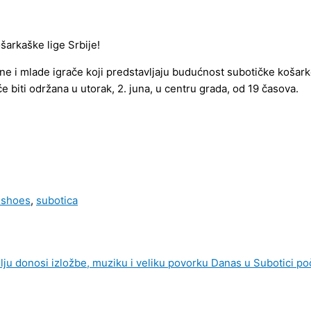
šarkaške lige Srbije!
 i mlade igrače koji predstavljaju budućnost subotičke košarke
će biti održana u utorak, 2. juna, u centru grada, od 19 časova.
e shoes
,
subotica