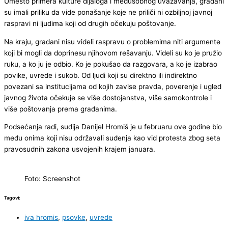
Umesto primera kulture dijaloga i međusobnog uvažavanja, građani
su imali priliku da vide ponašanje koje ne priliči ni ozbiljnoj javnoj
raspravi ni ljudima koji od drugih očekuju poštovanje.
Na kraju, građani nisu videli raspravu o problemima niti argumente
koji bi mogli da doprinesu njihovom rešavanju. Videli su ko je pružio
ruku, a ko ju je odbio. Ko je pokušao da razgovara, a ko je izabrao
povike, uvrede i sukob. Od ljudi koji su direktno ili indirektno
povezani sa institucijama od kojih zavise pravda, poverenje i ugled
javnog života očekuje se više dostojanstva, više samokontrole i
više poštovanja prema građanima.
Podsećanja radi, sudija Danijel Hromiš je u februaru ove godine bio
među onima koji nisu održavali suđenja kao vid protesta zbog seta
pravosudnih zakona usvojenih krajem januara.
Foto: Screenshot
Tagovi:
iva hromis
,
psovke
,
uvrede