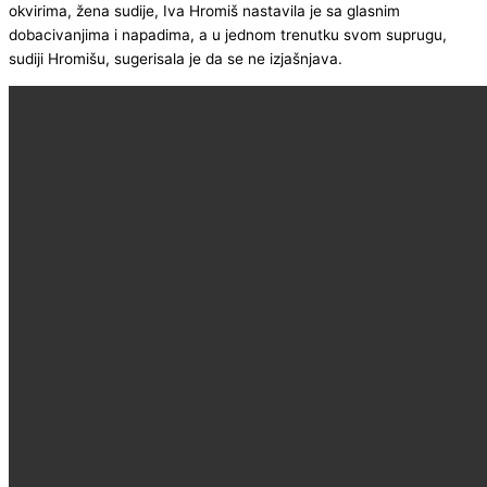
okvirima, žena sudije, Iva Hromiš nastavila je sa glasnim
dobacivanjima i napadima, a u jednom trenutku svom suprugu,
sudiji Hromišu, sugerisala je da se ne izjašnjava.