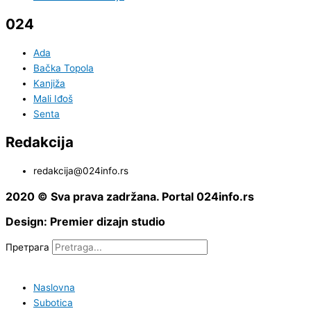
024
Ada
Bačka Topola
Kanjiža
Mali Iđoš
Senta
Redakcija
redakcija@024info.rs
2020 © Sva prava zadržana. Portal 024info.rs
Design: Premier dizajn studio
Претрага
Naslovna
Subotica