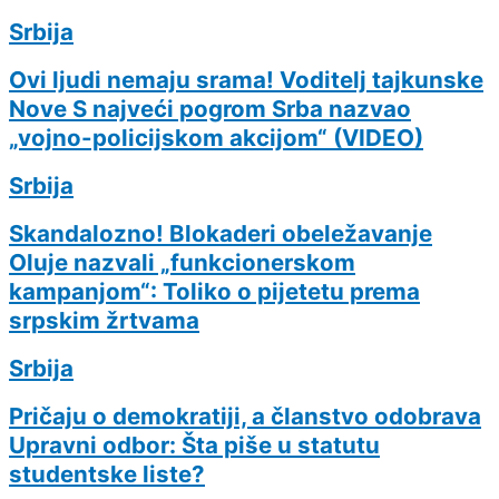
Srbija
Ovi ljudi nemaju srama! Voditelj tajkunske
Nove S najveći pogrom Srba nazvao
„vojno-policijskom akcijom“ (VIDEO)
Srbija
Skandalozno! Blokaderi obeležavanje
Oluje nazvali „funkcionerskom
kampanjom“: Toliko o pijetetu prema
srpskim žrtvama
Srbija
Pričaju o demokratiji, a članstvo odobrava
Upravni odbor: Šta piše u statutu
studentske liste?