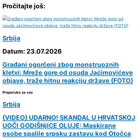
Pročitajte još:
Srbija
Datum: 23.07.2026
Građani ogorčeni zbog monstruoznih
kletvi: Mreže gore od osuda Jaćimovićeve
objave, traže hitnu reakciju države (FOTO)
Preporuka za vas
Srbija
(VIDEO) UDARNO! SKANDAL U HRVATSKOJ
UOČI GODIŠNjICE OLUJE: Maskirane
osobe spalile srpsku zastavu kod Otočca