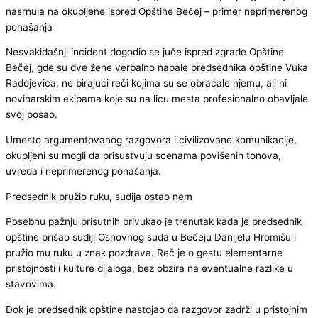
Nesvakidašnji incident dogodio se juče ispred zgrade Opštine
Bečej, gde su dve žene verbalno napale predsednika opštine Vuka
Radojevića, ne birajući reči kojima su se obraćale njemu, ali ni
novinarskim ekipama koje su na licu mesta profesionalno obavljale
svoj posao.
Umesto argumentovanog razgovora i civilizovane komunikacije,
okupljeni su mogli da prisustvuju scenama povišenih tonova,
uvreda i neprimerenog ponašanja.
Predsednik pružio ruku, sudija ostao nem
Posebnu pažnju prisutnih privukao je trenutak kada je predsednik
opštine prišao sudiji Osnovnog suda u Bečeju Danijelu Hromišu i
pružio mu ruku u znak pozdrava. Reč je o gestu elementarne
pristojnosti i kulture dijaloga, bez obzira na eventualne razlike u
stavovima.
Dok je predsednik opštine nastojao da razgovor zadrži u pristojnim