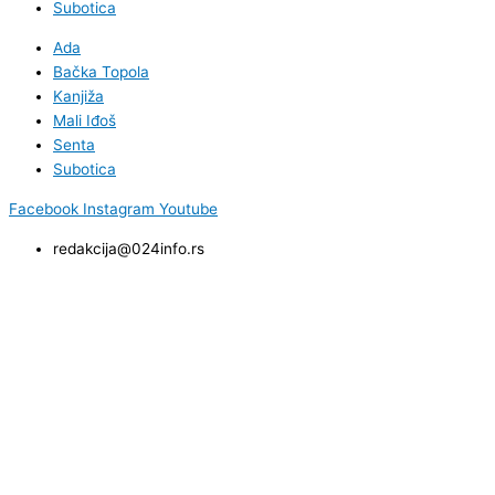
Subotica
Ada
Bačka Topola
Kanjiža
Mali Iđoš
Senta
Subotica
Facebook
Instagram
Youtube
redakcija@024info.rs