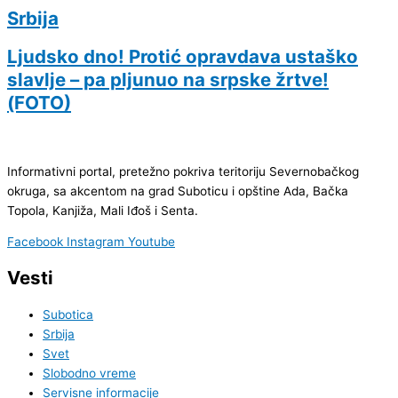
Srbija
Ljudsko dno! Protić opravdava ustaško
slavlje – pa pljunuo na srpske žrtve!
(FOTO)
Informativni portal, pretežno pokriva teritoriju Severnobačkog
okruga, sa akcentom na grad Suboticu i opštine Ada, Bačka
Topola, Kanjiža, Mali Iđoš i Senta.
Facebook
Instagram
Youtube
Vesti
Subotica
Srbija
Svet
Slobodno vreme
Servisne informacije