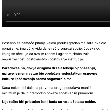
Posebno se nameće pitanje kakvu poruku građanima šalje ovakvo
ponašanje, imajući u vidu da je reč o supruzi sudije, čoveka od
kojeg se očekuje da svojim radom i ugledom simbolizuje
nepristrasnost, dostojanstvo i poštovanje institucija.
Paradoksalno, dok je drugima držala lekcije o ponašanju,
upravo je njen nastup bio obeležen nedostatkom osnovne
kulture i poštovanja prema sagovornicima.
Kada neko sebi daje za pravo da druge podučava manirima,
minimum je da ih prethodno pokaže sopstvenim primerom.
Nije teško biti pristojan čak i kada se ne slažete sa nekim.