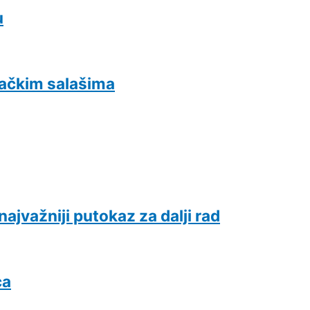
u
bačkim salašima
jvažniji putokaz za dalji rad
ca