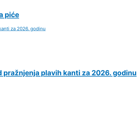
a piće
d pražnjenja plavih kanti za 2026. godinu