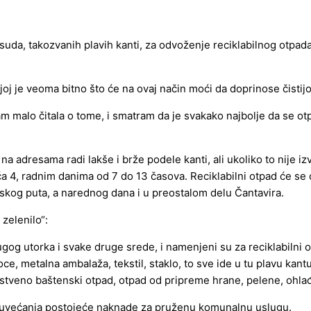
suda, takozvanih plavih kanti, za odvoženje reciklabilnog otpada.
j je veoma bitno što će na ovaj način moći da doprinose čistijoj 
sam malo čitala o tome, i smatram da je svakako najbolje da se ot
 na adresama radi lakše i brže podele kanti, ali ukoliko to nije i
a 4, radnim danima od 7 do 13 časova. Reciklabilni otpad će se 
skog puta, a narednog dana i u preostalom delu Čantavira.
 zelenilo“:
og utorka i svake druge srede, i namenjeni su za reciklabilni o
oce, metalna ambalaža, tekstil, staklo, to sve ide u tu plavu kant
enstveno baštenski otpad, otpad od pripreme hrane, pelene, ohlađ
bez uvećanja postojeće naknade za pruženu komunalnu uslugu.