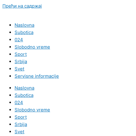
Пређи на садржај
Naslovna
Subotica
024
Slobodno vreme
Sport
Srbija
Svet
Servisne informacije
Naslovna
Subotica
024
Slobodno vreme
Sport
Srbija
Svet