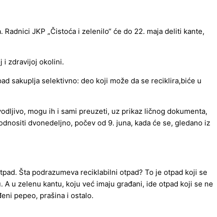
 Radnici JKP „Čistoća i zelenilo“ će do 22. maja deliti kante,
i zdravijoj okolini.
pad sakuplja selektivno: deo koji može da se reciklira,biće u
zvodljivo, mogu ih i sami preuzeti, uz prikaz ličnog dokumenta,
odnositi dvonedeljno, počev od 9. juna, kada će se, gledano iz
tpad. Šta podrazumeva reciklabilni otpad? To je otpad koji se
u. A u zelenu kantu, koju već imaju građani, ide otpad koji se ne
eni pepeo, prašina i ostalo.