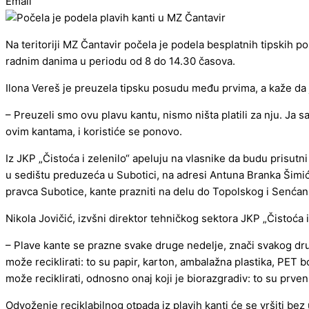
Email
Na teritoriji MZ Čantavir počela je podela besplatnih tipskih po
radnim danima u periodu od 8 do 14.30 časova.
Ilona Vereš je preuzela tipsku posudu među prvima, a kaže da jo
– Preuzeli smo ovu plavu kantu, nismo ništa platili za nju. Ja 
ovim kantama, i koristiće se ponovo.
Iz JKP „Čistoća i zelenilo“ apeluju na vlasnike da budu prisutni
u sedištu preduzeća u Subotici, na adresi Antuna Branka Šimić
pravca Subotice, kante prazniti na delu do Topolskog i Senćan
Nikola Jovičić, izvšni direktor tehničkog sektora JKP „Čistoća i
– Plave kante se prazne svake druge nedelje, znači svakog drug
može reciklirati: to su papir, karton, ambalažna plastika, PET b
može reciklirati, odnosno onaj koji je biorazgradiv: to su prv
Odvoženje reciklabilnog otpada iz plavih kanti će se vršiti 