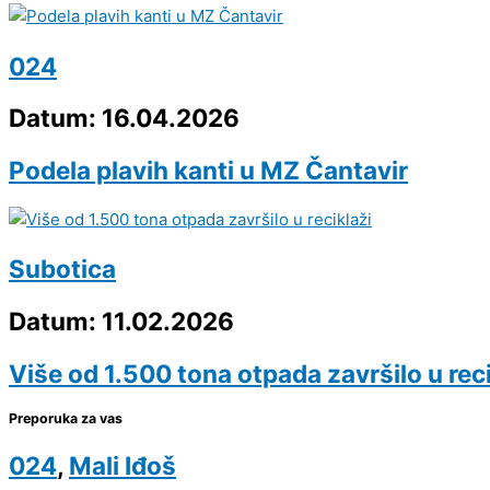
024
Datum: 16.04.2026
Podela plavih kanti u MZ Čantavir
Subotica
Datum: 11.02.2026
Više od 1.500 tona otpada završilo u reci
Preporuka za vas
024
,
Mali Iđoš