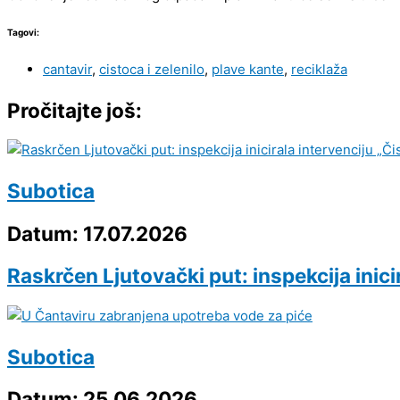
Tagovi:
cantavir
,
cistoca i zelenilo
,
plave kante
,
reciklaža
Pročitajte još:
Subotica
Datum: 17.07.2026
Raskrčen Ljutovački put: inspekcija inicir
Subotica
Datum: 25.06.2026