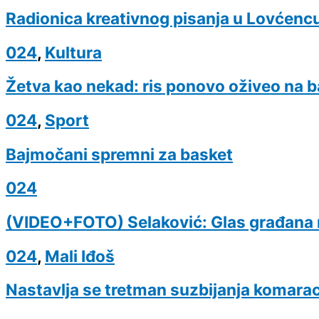
Radionica kreativnog pisanja u Lovćenc
024
,
Kultura
Žetva kao nekad: ris ponovo oživeo na 
024
,
Sport
Bajmočani spremni za basket
024
(VIDEO+FOTO) Selaković: Glas građana na
024
,
Mali Iđoš
Nastavlja se tretman suzbijanja komara