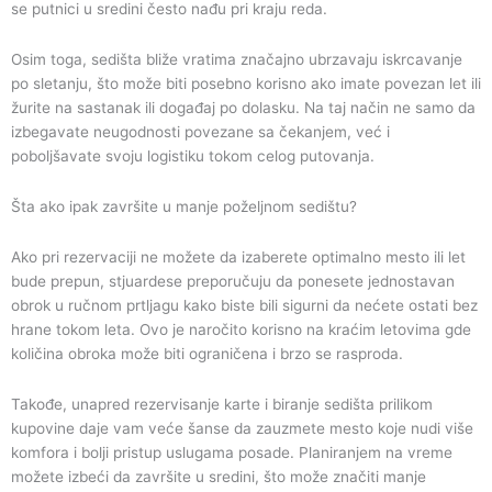
se putnici u sredini često nađu pri kraju reda.
Osim toga, sedišta bliže vratima značajno ubrzavaju iskrcavanje
po sletanju, što može biti posebno korisno ako imate povezan let ili
žurite na sastanak ili događaj po dolasku. Na taj način ne samo da
izbegavate neugodnosti povezane sa čekanjem, već i
poboljšavate svoju logistiku tokom celog putovanja.
Šta ako ipak završite u manje poželjnom sedištu?
Ako pri rezervaciji ne možete da izaberete optimalno mesto ili let
bude prepun, stjuardese preporučuju da ponesete jednostavan
obrok u ručnom prtljagu kako biste bili sigurni da nećete ostati bez
hrane tokom leta. Ovo je naročito korisno na kraćim letovima gde
količina obroka može biti ograničena i brzo se rasproda.
Takođe, unapred rezervisanje karte i biranje sedišta prilikom
kupovine daje vam veće šanse da zauzmete mesto koje nudi više
komfora i bolji pristup uslugama posade. Planiranjem na vreme
možete izbeći da završite u sredini, što može značiti manje