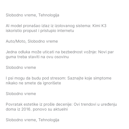
Slobodno vreme
,
Tehnologija
AI model pronašao izlaz iz izolovanog sistema: Kimi K3
iskoristio propust i pristupio internetu
Auto/Moto
,
Slobodno vreme
Jedna odluka može uticati na bezbednost vožnje: Novi par
guma treba staviti na ovu osovinu
Slobodno vreme
I psi mogu da budu pod stresom: Saznajte koje simptome
nikako ne smete da ignorišete
Slobodno vreme
Povratak estetike iz prošle decenije: Ovi trendovi u uređenju
doma iz 2016. ponovo su aktuelni
Slobodno vreme
,
Tehnologija