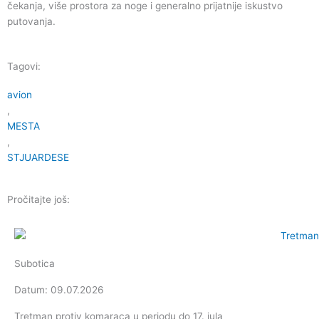
čekanja, više prostora za noge i generalno prijatnije iskustvo
putovanja.
Tagovi:
avion
,
MESTA
,
STJUARDESE
Pročitajte još:
Subotica
Datum: 09.07.2026
Tretman protiv komaraca u periodu do 17. jula