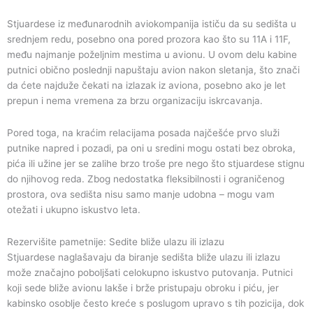
Stjuardese iz međunarodnih aviokompanija ističu da su sedišta u
srednjem redu, posebno ona pored prozora kao što su 11A i 11F,
među najmanje poželjnim mestima u avionu. U ovom delu kabine
putnici obično poslednji napuštaju avion nakon sletanja, što znači
da ćete najduže čekati na izlazak iz aviona, posebno ako je let
prepun i nema vremena za brzu organizaciju iskrcavanja.
Pored toga, na kraćim relacijama posada najčešće prvo služi
putnike napred i pozadi, pa oni u sredini mogu ostati bez obroka,
pića ili užine jer se zalihe brzo troše pre nego što stjuardese stignu
do njihovog reda. Zbog nedostatka fleksibilnosti i ograničenog
prostora, ova sedišta nisu samo manje udobna – mogu vam
otežati i ukupno iskustvo leta.
Rezervišite pametnije: Sedite bliže ulazu ili izlazu
Stjuardese naglašavaju da biranje sedišta bliže ulazu ili izlazu
može značajno poboljšati celokupno iskustvo putovanja. Putnici
koji sede bliže avionu lakše i brže pristupaju obroku i piću, jer
kabinsko osoblje često kreće s poslugom upravo s tih pozicija, dok