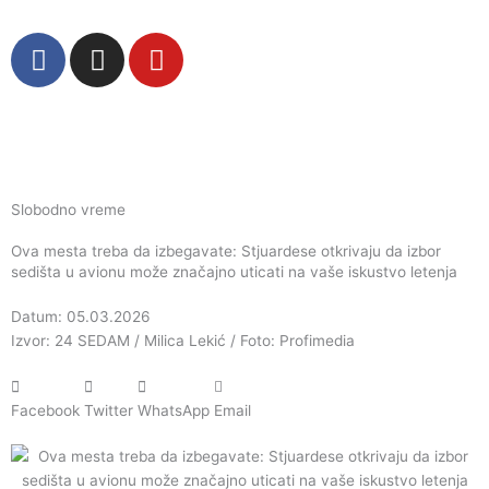
Пређи
на
F
I
Y
садржај
a
n
o
c
s
u
e
t
t
b
a
u
o
g
b
o
r
e
Slobodno vreme
k
a
Ova mesta treba da izbegavate: Stjuardese otkrivaju da izbor
m
sedišta u avionu može značajno uticati na vaše iskustvo letenja
Datum: 05.03.2026
Izvor: 24 SEDAM / Milica Lekić / Foto: Profimedia
Facebook
Twitter
WhatsApp
Email