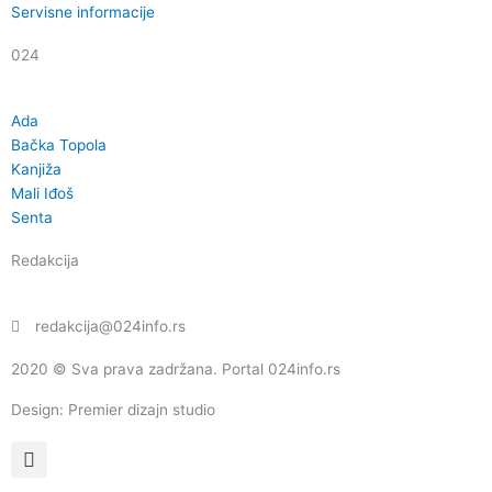
Servisne informacije
024
Ada
Bačka Topola
Kanjiža
Mali Iđoš
Senta
Redakcija
redakcija@024info.rs
2020 © Sva prava zadržana. Portal 024info.rs
Design: Premier dizajn studio