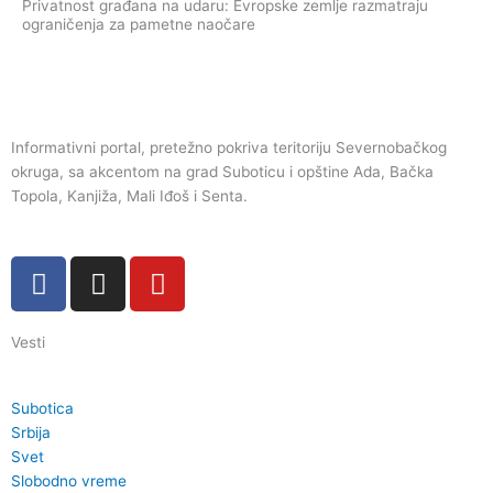
Privatnost građana na udaru: Evropske zemlje razmatraju
ograničenja za pametne naočare
Informativni portal, pretežno pokriva teritoriju Severnobačkog
okruga, sa akcentom na grad Suboticu i opštine Ada, Bačka
Topola, Kanjiža, Mali Iđoš i Senta.
F
I
Y
a
n
o
c
s
u
Vesti
e
t
t
b
a
u
o
g
b
Subotica
o
r
e
Srbija
k
a
Svet
Slobodno vreme
m