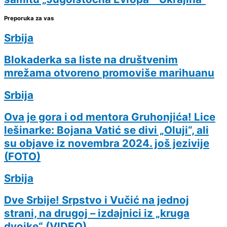
Preporuka za vas
Srbija
Blokaderka sa liste na društvenim
mrežama otvoreno promoviše marihuanu
Srbija
Ova je gora i od mentora Gruhonjića! Lice
lešinarke: Bojana Vatić se divi „Oluji“, ali
su objave iz novembra 2024. još jezivije
(FOTO)
Srbija
Dve Srbije! Srpstvo i Vučić na jednoj
strani, na drugoj – izdajnici iz „kruga
dvojke“ (VIDEO)