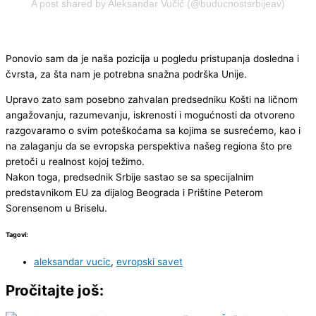
A post shared by Aleksandar Vučić (@buducnostsrbijeav)
Ponovio sam da je naša pozicija u pogledu pristupanja dosledna i
čvrsta, za šta nam je potrebna snažna podrška Unije.
Upravo zato sam posebno zahvalan predsedniku Košti na ličnom
angažovanju, razumevanju, iskrenosti i mogućnosti da otvoreno
razgovaramo o svim poteškoćama sa kojima se susrećemo, kao i
na zalaganju da se evropska perspektiva našeg regiona što pre
pretoči u realnost kojoj težimo.
Nakon toga, predsednik Srbije sastao se sa specijalnim
predstavnikom EU za dijalog Beograda i Prištine Peterom
Sorensenom u Briselu.
Tagovi:
aleksandar vucic
,
evropski savet
Pročitajte još: