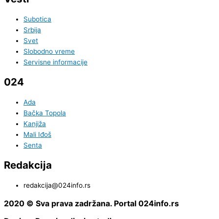
Subotica
Srbija
Svet
Slobodno vreme
Servisne informacije
024
Ada
Bačka Topola
Kanjiža
Mali Iđoš
Senta
Redakcija
redakcija@024info.rs
2020 © Sva prava zadržana. Portal 024info.rs