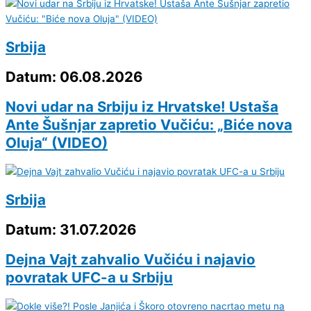
Srbija
Datum: 06.08.2026
Novi udar na Srbiju iz Hrvatske! Ustaša
Ante Šušnjar zapretio Vučiću: „Biće nova
Oluja“ (VIDEO)
Srbija
Datum: 31.07.2026
Dejna Vajt zahvalio Vučiću i najavio
povratak UFC-a u Srbiju