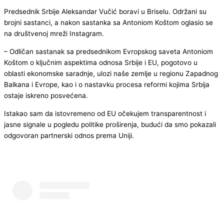
Predsednik Srbije Aleksandar Vučić boravi u Briselu. Održani su
brojni sastanci, a nakon sastanka sa Antoniom Koštom oglasio se
na društvenoj mreži Instagram.
– Odličan sastanak sa predsednikom Evropskog saveta Antoniom
Koštom o ključnim aspektima odnosa Srbije i EU, pogotovo u
oblasti ekonomske saradnje, ulozi naše zemlje u regionu Zapadnog
Balkana i Evrope, kao i o nastavku procesa reformi kojima Srbija
ostaje iskreno posvećena.
Istakao sam da istovremeno od EU očekujem transparentnost i
jasne signale u pogledu politike proširenja, budući da smo pokazali
odgovoran partnerski odnos prema Uniji.