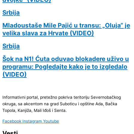
Srbija
Mladoustaše Mile Pajić u transu: „Oluja“ je
velika slava za Hrvate (VIDEO)
Srbija
Šok na N1! Ćuta oduvao blokadere uživo u
programu: Pogledajte kako je to izgledalo
(VIDEO)
Informativni portal, pretežno pokriva teritoriju Severnobačkog
okruga, sa akcentom na grad Suboticu i opštine Ada, Bačka
Topola, Kanjiža, Mali Iđoš i Senta.
Facebook
Instagram
Youtube
Vesti