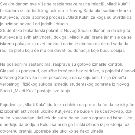
Svakim danom sve više se rasplamsava rat na relaciji „Mladi Kula“ i
blokadera iz studentskog pokreta iz Novog Sada oko sudbine Marka
Kutijevca, vođe izbornog procesa „Mladi Kula“, za koga su utvrdili da
je uzimao novac i od jednih i drugih.
Studentsko blokaderski pokret iz Novog Sada, odlučan je da isključi
Kutijevca iz svih aktivnosti, dok ga „Mladi Kula“ brane jer misle da se
iskreno pokajao za uzeti novac i da im je obećao da će od sada da
radi za platu koju će mu oni davati od donacija koje budu dobijali.
Na poslednjim sastancima, rasprave su gotovo izmakle kontroli.
Glasovi su podignuti, optužbe izrečene bez zadrške, a pojedini članovi
iz Novog Sada više ni ne pokušavaju da sakriju bes. Linija između
verbalnog i fizičkog sukoba izmedju studentskog pomreta iz Novog
Sada i „Mladi Kula“ postaje sve tanja.
Pojedinci iz „Mladi Kula“ idu toliko daleko da prete da će da se isključe
iz izbornih aktivnosti ukoliko Kutijevac ne bude više učestvovao, dok
su im Novosadjani dali rok do sutra da se javno ograde od istog ili će
u nedelju da dodju u Kulu i sami da ga fizički izbace iz prostorija, uz
otvorenu pretnju upotrebe sile ukoliko se neko umeša.