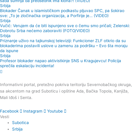
sada sumnja da predsednik ima klona?! (VIDEO)
Srbija
Blokader Čanak u islamističkom podkastu pljuvao SPC, pa šokirao
sve: „To je zločinačka organizacija, a Porfirije je… (VIDEO)
Srbija
Vučić: Verujem da će biti ispunjeno sve o čemu smo pričali; Zelenski:
Dobrotu Srba nećemo zaboraviti (FOTO/VIDEO)
Srbija
Priznanje uživo na tajkunskoj televiziji: Funkcioner ZLF otkrio da su
blokaderima postavili uslove u zamenu za podršku – Evo šta moraju
da ispune
Srbija
Profesor blokader napao aktivistkinje SNS u Kragujevcu! Policija
sprečila eskalaciju incidenta!
Informativni portal, pretežno pokriva teritoriju Severnobačkog okruga,
sa akcentom na grad Suboticu i opštine Ada, Bačka Topola, Kanjiža,
Mali Iđoš i Senta.
Facebook
Instagram
Youtube
Vesti
Subotica
Srbija