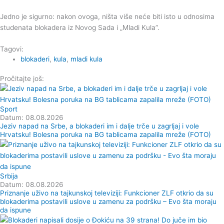
Jedno je sigurno: nakon ovoga, ništa više neće biti isto u odnosima
studenata blokadera iz Novog Sada i „Mladi Kula”.
Tagovi:
blokaderi
,
kula
,
mladi kula
Pročitajte još:
Sport
Datum: 08.08.2026
Jeziv napad na Srbe, a blokaderi im i dalje trče u zagrljaj i vole
Hrvatsku! Bolesna poruka na BG tablicama zapalila mreže (FOTO)
Srbija
Datum: 08.08.2026
Priznanje uživo na tajkunskoj televiziji: Funkcioner ZLF otkrio da su
blokaderima postavili uslove u zamenu za podršku – Evo šta moraju
da ispune