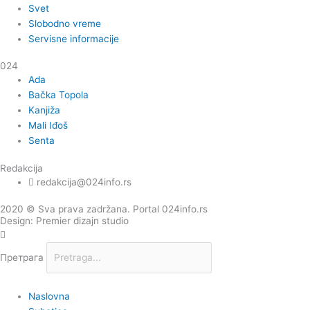
Svet
Slobodno vreme
Servisne informacije
024
Ada
Bačka Topola
Kanjiža
Mali Iđoš
Senta
Redakcija
redakcija@024info.rs
2020 © Sva prava zadržana. Portal 024info.rs
Design: Premier dizajn studio
Претрага
Naslovna