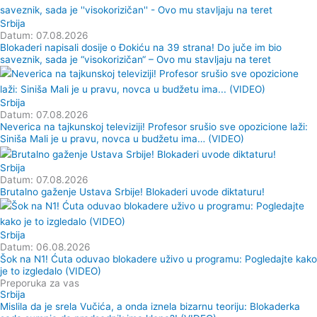
Srbija
Datum: 07.08.2026
Blokaderi napisali dosije o Đokiću na 39 strana! Do juče im bio
saveznik, sada je “visokorizičan“ – Ovo mu stavljaju na teret
Srbija
Datum: 07.08.2026
Neverica na tajkunskoj televiziji! Profesor srušio sve opozicione laži:
Siniša Mali je u pravu, novca u budžetu ima… (VIDEO)
Srbija
Datum: 07.08.2026
Brutalno gaženje Ustava Srbije! Blokaderi uvode diktaturu!
Srbija
Datum: 06.08.2026
Šok na N1! Ćuta oduvao blokadere uživo u programu: Pogledajte kako
je to izgledalo (VIDEO)
Preporuka za vas
Srbija
Mislila da je srela Vučića, a onda iznela bizarnu teoriju: Blokaderka