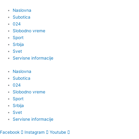
Пређи
на
Naslovna
садржај
Subotica
024
Slobodno vreme
Sport
Srbija
Svet
Servisne informacije
Naslovna
Subotica
024
Slobodno vreme
Sport
Srbija
Svet
Servisne informacije
Facebook
Instagram
Youtube