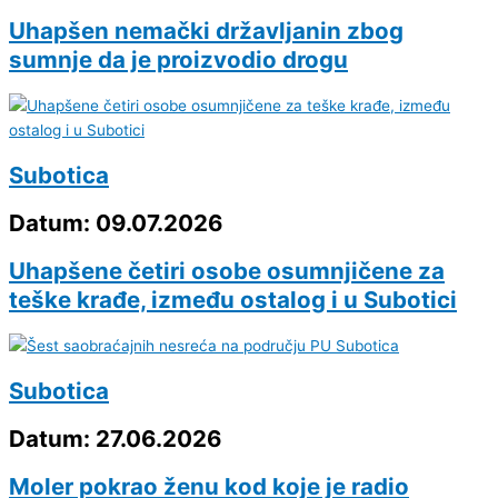
Uhapšen nemački državljanin zbog
sumnje da je proizvodio drogu
Subotica
Datum: 09.07.2026
Uhapšene četiri osobe osumnjičene za
teške krađe, između ostalog i u Subotici
Subotica
Datum: 27.06.2026
Moler pokrao ženu kod koje je radio