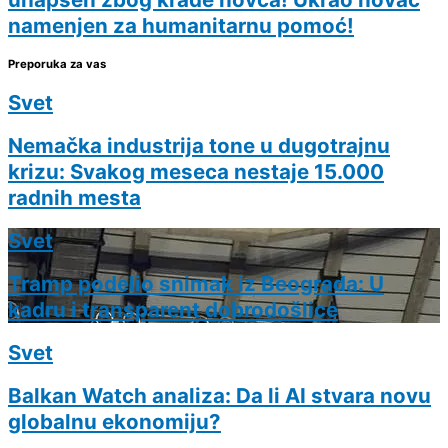
namenjen za humanitarnu pomoć!
Preporuka za vas
Svet
Nemačka industrija tone u dugotrajnu
krizu: Svakog meseca nestaje 15.000
radnih mesta
Svet
Tramp podelio snimak iz Beograda: U
kadru i transparent dobrodošlice
Svet
Balkan Watch analiza: Da li AI stvara novu
globalnu ekonomiju?