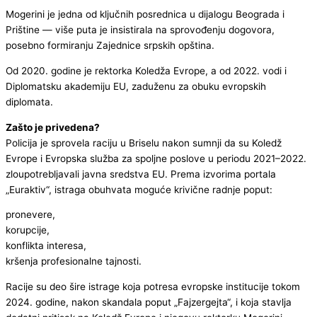
Mogerini je jedna od ključnih posrednica u dijalogu Beograda i
Prištine — više puta je insistirala na sprovođenju dogovora,
posebno formiranju Zajednice srpskih opština.
Od 2020. godine je rektorka Koledža Evrope, a od 2022. vodi i
Diplomatsku akademiju EU, zaduženu za obuku evropskih
diplomata.
Zašto je privedena?
Policija je sprovela raciju u Briselu nakon sumnji da su Koledž
Evrope i Evropska služba za spoljne poslove u periodu 2021–2022.
zloupotrebljavali javna sredstva EU. Prema izvorima portala
„Euraktiv“, istraga obuhvata moguće krivične radnje poput:
pronevere,
korupcije,
konflikta interesa,
kršenja profesionalne tajnosti.
Racije su deo šire istrage koja potresa evropske institucije tokom
2024. godine, nakon skandala poput „Fajzergejta“, i koja stavlja