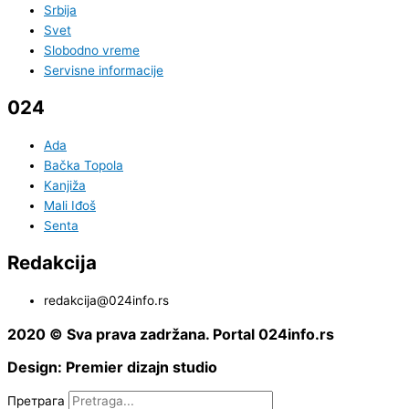
Srbija
Svet
Slobodno vreme
Servisne informacije
024
Ada
Bačka Topola
Kanjiža
Mali Iđoš
Senta
Redakcija
redakcija@024info.rs
2020 © Sva prava zadržana. Portal 024info.rs
Design: Premier dizajn studio
Претрага