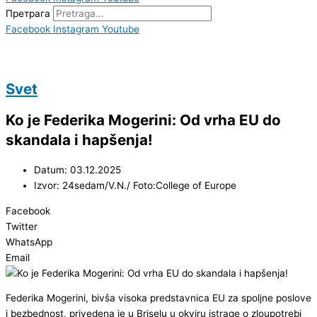
Претрага
Facebook
Instagram
Youtube
Svet
Ko je Federika Mogerini: Od vrha EU do
skandala i hapšenja!
Datum: 03.12.2025
Izvor: 24sedam/V.N./ Foto:College of Europe
Facebook
Twitter
WhatsApp
Email
Federika Mogerini, bivša visoka predstavnica EU za spoljne poslove
i bezbednost, privedena je u Briselu u okviru istrage o zloupotrebi