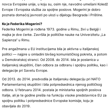
novca Evropske unije, u koju su, osim nje, navodno umešani Koledž
Evrope i Evropska služba za spoljne poslove. Mogerini je dobro
poznata domaćoj javnosti po ulozi u dijalogu Beograda i Prištine.
Ko je Federika Mogerini?
Federika Mogerini je rođena 1973. godine u Rimu, živi u Belgiji i
majka je dve ćerke. Završila je političke nauke na Univerzitetu „La
Sapienza“ u Rimu.
Pre angažmana u EU institucijama bila je aktivna u italijanskoj
politici — najpre u omladini bivšeg komunističkog pokreta, a potom
u Demokratskoj stranci. Od 2008. do 2014. bila je poslanica u
italijanskoj skupštini, član odbora za odbranu i spoljnu politiku, kao i
delegacije pri Savetu Evrope.
Od 2013. do 2014. predvodila je italijansku delegaciju pri NATO
Parlamentarnoj skupštini i bila potpredsednica njenog političkog
odbora. U februaru 2014. postala je ministarka spoljnih poslova
Italije, ali je te godine prešla na funkciju visoke predstavnice EU za
spoljnu politiku i potpredsednice Evropske komisije, koju je
obavljala do 2019.