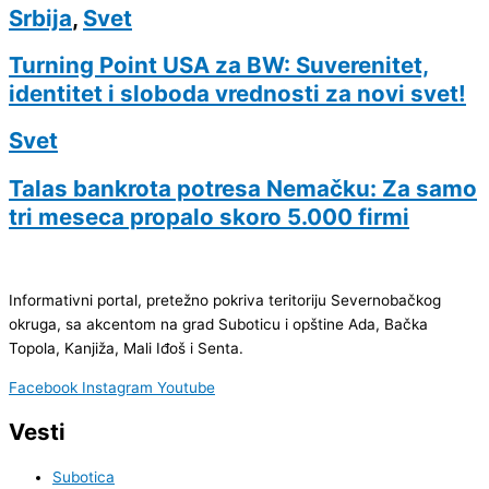
Srbija
,
Svet
Turning Point USA za BW: Suverenitet,
identitet i sloboda vrednosti za novi svet!
Svet
Talas bankrota potresa Nemačku: Za samo
tri meseca propalo skoro 5.000 firmi
Informativni portal, pretežno pokriva teritoriju Severnobačkog
okruga, sa akcentom na grad Suboticu i opštine Ada, Bačka
Topola, Kanjiža, Mali Iđoš i Senta.
Facebook
Instagram
Youtube
Vesti
Subotica