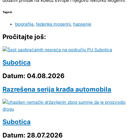
dodatni pritisak na Koledž Evrope i njegovu rektorku Mogerini.
Tagovi:
biografija
,
federika mogerini
,
hapsenje
Pročitajte još:
Subotica
Datum: 04.08.2026
Razrešena serija krađa automobila
Subotica
Datum: 28.07.2026