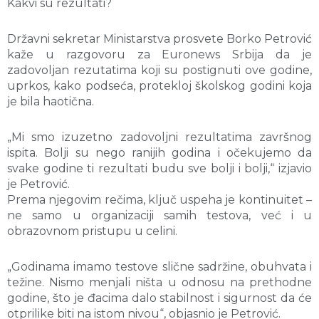
Kakvi su rezultati?
Državni sekretar Ministarstva prosvete Borko Petrović
kaže u razgovoru za Euronews Srbija da je
zadovoljan rezutatima koji su postignuti ove godine,
uprkos, kako podseća, protekloj školskog godini koja
je bila haotična.
„Mi smo izuzetno zadovoljni rezultatima završnog
ispita. Bolji su nego ranijih godina i očekujemo da
svake godine ti rezultati budu sve bolji i bolji,“ izjavio
je Petrović.
Prema njegovim rečima, ključ uspeha je kontinuitet –
ne samo u organizaciji samih testova, već i u
obrazovnom pristupu u celini.
„Godinama imamo testove slične sadržine, obuhvata i
težine. Nismo menjali ništa u odnosu na prethodne
godine, što je đacima dalo stabilnost i sigurnost da će
otprilike biti na istom nivou“, objasnio je Petrović.