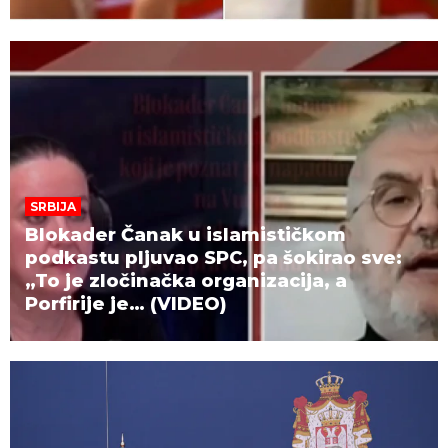
SRBIJA
Blokader Čanak u islamističkom
podkastu pljuvao SPC, pa šokirao sve:
„To je zločinačka organizacija, a
Porfirije je… (VIDEO)