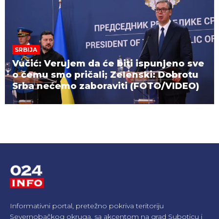
SRBIJA
Vučić: Verujem da će biti ispunjeno sve
o čemu smo pričali; Zelenski: Dobrotu
Srba nećemo zaboraviti (FOTO/VIDEO)
Informativni portal, pretežno pokriva teritoriju
Severnobačkog okruga, sa akcentom na grad Suboticu i