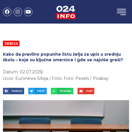
Пређи
F
I
Y
на
a
n
o
садржај
c
s
u
e
t
t
b
a
u
o
g
b
o
r
e
k
a
SRBIJA
m
Kako da pravilno popunite listu želja za upis u srednju
školu – koje su ključne smernice i gde se najviše greši?
Datum: 02.07.2025
Izvor: Euronews Srbija / Foto: Foto: Pexels / Pixabay
Facebook
Twitter
WhatsApp
Email