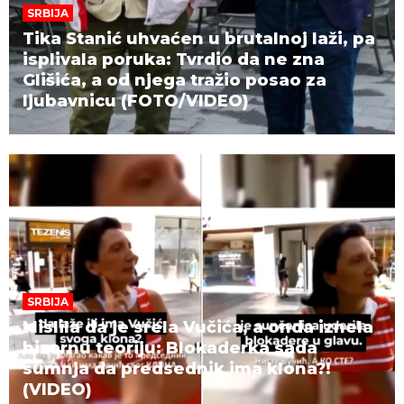
SRBIJA
Tika Stanić uhvaćen u brutalnoj laži, pa
isplivala poruka: Tvrdio da ne zna
Glišića, a od njega tražio posao za
ljubavnicu (FOTO/VIDEO)
SRBIJA
Mislila da je srela Vučića, a onda iznela
bizarnu teoriju: Blokaderka sada
sumnja da predsednik ima klona?!
(VIDEO)