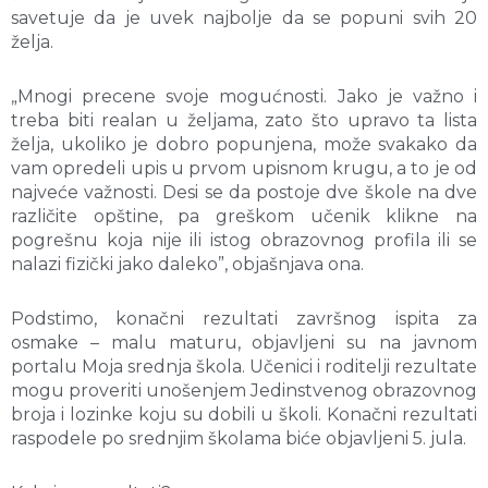
savetuje da je uvek najbolje da se popuni svih 20
želja.
„Mnogi precene svoje mogućnosti. Jako je važno i
treba biti realan u željama, zato što upravo ta lista
želja, ukoliko je dobro popunjena, može svakako da
vam opredeli upis u prvom upisnom krugu, a to je od
najveće važnosti. Desi se da postoje dve škole na dve
različite opštine, pa greškom učenik klikne na
pogrešnu koja nije ili istog obrazovnog profila ili se
nalazi fizički jako daleko”, objašnjava ona.
Podstimo, konačni rezultati završnog ispita za
osmake – malu maturu, objavljeni su na javnom
portalu Moja srednja škola. Učenici i roditelji rezultate
mogu proveriti unošenjem Jedinstvenog obrazovnog
broja i lozinke koju su dobili u školi. Konačni rezultati
raspodele po srednjim školama biće objavljeni 5. jula.