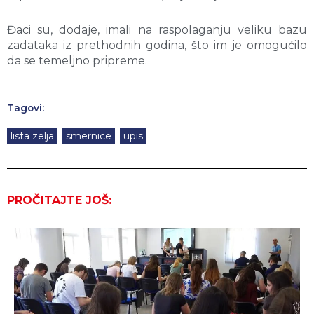
Đaci su, dodaje, imali na raspolaganju veliku bazu
zadataka iz prethodnih godina, što im je omogućilo
da se temeljno pripreme.
Tagovi:
lista zelja
,
smernice
,
upis
PROČITAJTE JOŠ: