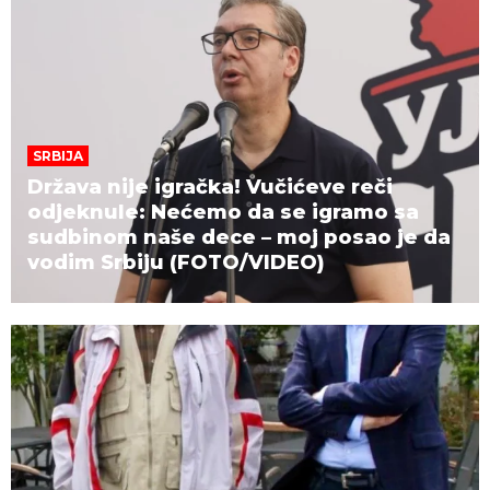
SRBIJA
Država nije igračka! Vučićeve reči
odjeknule: Nećemo da se igramo sa
sudbinom naše dece – moj posao je da
vodim Srbiju (FOTO/VIDEO)