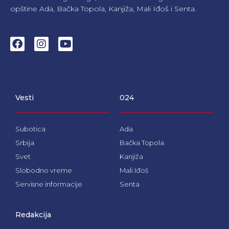
opštine Ada, Bačka Topola, Kanjiža, Mali Iđoš i Senta.
F
I
Y
a
n
o
c
s
u
e
t
t
b
a
u
o
g
b
Vesti
024
o
r
e
k
a
m
Subotica
Ada
Srbija
Bačka Topola
Svet
Kanjiža
Slobodno vreme
Mali Iđoš
Servisne informacije
Senta
Redakcija