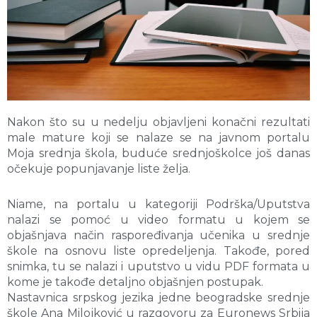
Nakon što su u nedelju objavljeni konačni rezultati
male mature koji se nalaze se na javnom portalu
Moja srednja škola, buduće srednjoškolce još danas
očekuje popunjavanje liste želja.
Niame, na portalu u kategoriji Podrška/Uputstva
nalazi se pomoć u video formatu u kojem se
objašnjava način raspoređivanja učenika u srednje
škole na osnovu liste opredeljenja. Takođe, pored
snimka, tu se nalazi i uputstvo u vidu PDF formata u
kome je takođe detaljno objašnjen postupak.
Nastavnica srpskog jezika jedne beogradske srednje
škole Ana Milojković u razgovoru za Euronews Srbija