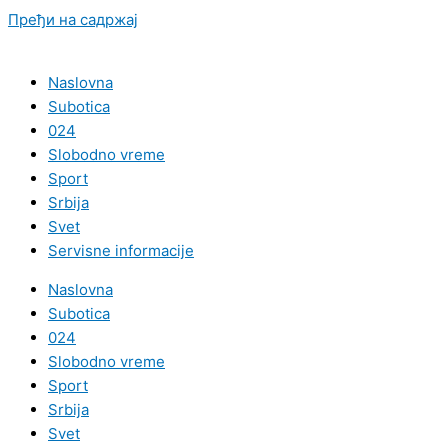
Пређи на садржај
Naslovna
Subotica
024
Slobodno vreme
Sport
Srbija
Svet
Servisne informacije
Naslovna
Subotica
024
Slobodno vreme
Sport
Srbija
Svet