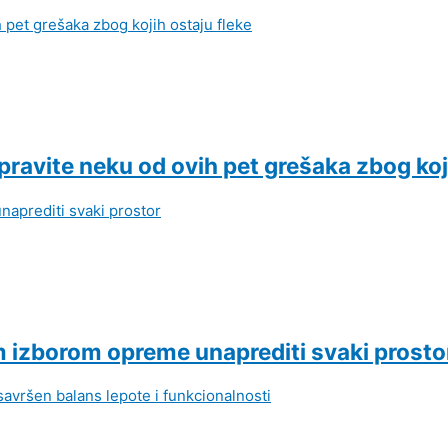
pravite neku od ovih pet grešaka zbog koj
m izborom opreme unaprediti svaki prosto