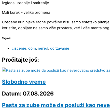
izgleda urednije i smirenije.
Mali korak – velika promena
Uređene kuhinjske radne površine nisu samo estetsko pitanje
koristite, dobijate ne samo više prostora, već i više mentalnog
Tagovi:
ciscenje
,
dom
,
nered
,
odrzavanje
Pročitajte još:
Slobodno vreme
Datum: 07.08.2026
Pasta za zube može da posluži kao neve