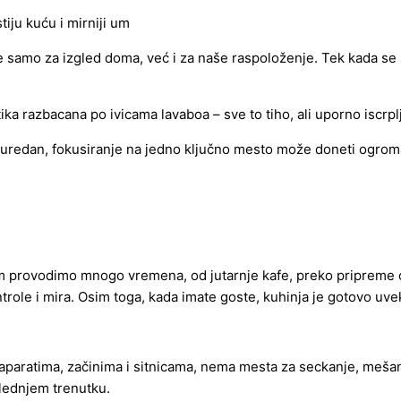
 samo za izgled doma, već i za naše raspoloženje. Tek kada se
ika razbacana po ivicama lavaboa – sve to tiho, ali uporno iscrpl
edan, fokusiranje na jedno ključno mesto može doneti ogroman e
jem provodimo mnogo vremena, od jutarnje kafe, preko pripreme 
ole i mira. Osim toga, kada imate goste, kuhinja je gotovo uvek
paratima, začinima i sitnicama, nema mesta za seckanje, mešanje
slednjem trenutku.