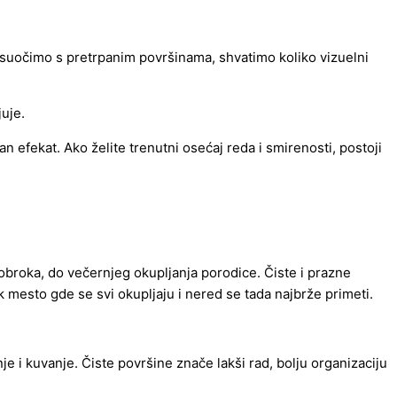
 suočimo s pretrpanim površinama, shvatimo koliko vizuelni
juje.
fekat. Ako želite trenutni osećaj reda i smirenosti, postoji
obroka, do večernjeg okupljanja porodice. Čiste i prazne
 mesto gde se svi okupljaju i nered se tada najbrže primeti.
 i kuvanje. Čiste površine znače lakši rad, bolju organizaciju