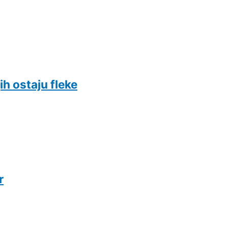
ih ostaju fleke
r