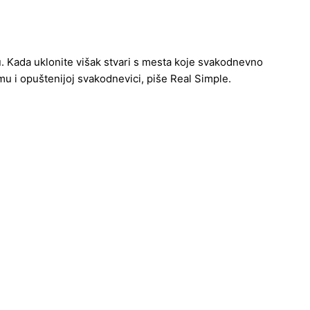
 Kada uklonite višak stvari s mesta koje svakodnevno
omu i opuštenijoj svakodnevici, piše Real Simple.