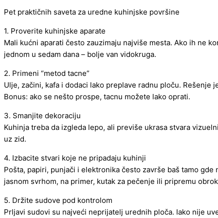
Pet praktičnih saveta za uredne kuhinjske površine
1. Proverite kuhinjske aparate
Mali kućni aparati često zauzimaju najviše mesta. Ako ih ne kori
jednom u sedam dana – bolje van vidokruga.
2. Primeni “metod tacne”
Ulje, začini, kafa i dodaci lako preplave radnu ploču. Rešenje 
Bonus: ako se nešto prospe, tacnu možete lako oprati.
3. Smanjite dekoraciju
Kuhinja treba da izgleda lepo, ali previše ukrasa stvara vizueln
uz zid.
4. Izbacite stvari koje ne pripadaju kuhinji
Pošta, papiri, punjači i elektronika često završe baš tamo gde
jasnom svrhom, na primer, kutak za pečenje ili pripremu obrok
5. Držite sudove pod kontrolom
Prljavi sudovi su najveći neprijatelj urednih ploča. Iako nije 