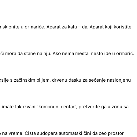
sklonite u ormariće. Aparat za kafu – da. Aparat koji koristite
loči mora da stane na nju. Ako nema mesta, nešto ide u ormarić.
 saksije s začinskim biljem, drvenu dasku za sečenje naslonjenu
o imate takozvani “komandni centar”, pretvorite ga u zonu sa
ete na vreme. Čista sudopera automatski čini da ceo prostor