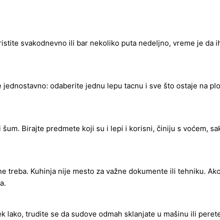
stite svakodnevno ili bar nekoliko puta nedeljno, vreme je da ih 
je jednostavno: odaberite jednu lepu tacnu i sve što ostaje na p
i šum. Birajte predmete koji su i lepi i korisni, činiju s voćem,
 ne treba. Kuhinja nije mesto za važne dokumente ili tehniku. Ak
a.
uvek lako, trudite se da sudove odmah sklanjate u mašinu ili per