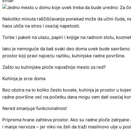
Email
Nekoliko minuta raščišćavanja ponekad može da učini čuda, ne
haos utiče na stres i osećaj napetosti.
Torbe i paketi na ulazu, papiri i knjige na radnom stolu, kozmet
Iako je nemoguće da baš svaki deo doma uvek bude savršeno ur
prostor koji pravi najveću razliku, kuhinjske radne površine.
Zašto su kuhinjske ploče najvažnije mesto za red?
Kuhinja je srce doma
Bez obzira na to koliko često kuvate, kuhinja je prostor u ko
radne površine već na početku dana mogu vam dati osećaj kontr
Nered smanjuje funkcionalnost
Priprema hrane zahteva prostor. Ako su radne ploče zatrpane a
i manje nervoze – jer niko ne želi da traži maslinovo ulje u po