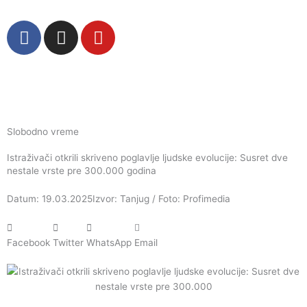
Пређи
на
F
I
Y
садржај
a
n
o
c
s
u
e
t
t
b
a
u
o
g
b
o
r
e
Slobodno vreme
k
a
Istraživači otkrili skriveno poglavlje ljudske evolucije: Susret dve
m
nestale vrste pre 300.000 godina
Datum: 19.03.2025
Izvor: Tanjug / Foto: Profimedia
Facebook
Twitter
WhatsApp
Email