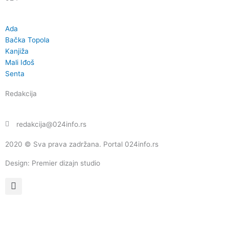
Ada
Bačka Topola
Kanjiža
Mali Iđoš
Senta
Redakcija
redakcija@024info.rs
2020 © Sva prava zadržana. Portal 024info.rs
Design: Premier dizajn studio