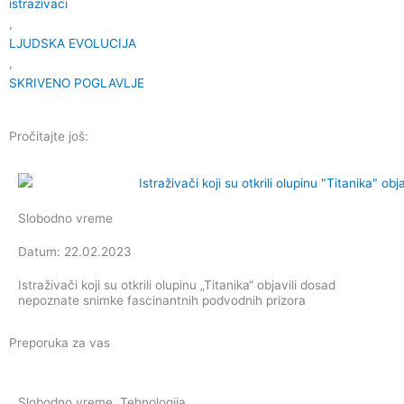
istrazivaci
,
LJUDSKA EVOLUCIJA
,
SKRIVENO POGLAVLJE
Pročitajte još:
Slobodno vreme
Datum: 22.02.2023
Istraživači koji su otkrili olupinu „Titanika“ objavili dosad
nepoznate snimke fascinantnih podvodnih prizora
Preporuka za vas
Slobodno vreme
,
Tehnologija