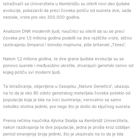
Istraživači sa Univerziteta u Kembridžu su otkrili novi deo ljudske
evolucije, pokazavši da preci čoveka potiču od susreta dve, sada
nestale, vrste pre oko 300.000 godina.
Analizom DNK modernih ljudi, naučnici su otkrili da su se preci
čoveka pre 1,5 miliona godina podelili na dve različite vrste, slično
razdvajanju šimpanzi i bonobo majmuna, piše britanski „Times“.
Nakon 1,2 miliona godina, te dve grane ljudske evolucije su se
ponovo susrele i međusobno ukrstile, stvarajući genetski osnov od
kojeg potiču svi moderni ljudi.
Ta istraživanja, objavljena u časopisu „Nature Genetics“, ukazuju
na to da je oko 80 odsto genetskog materijala čoveka poteklo od
populacije koja je bila na ivici izumiranja, verovatno sa samo
nekoliko stotina jedinki, pre nego što je došlo do ključnog susreta.
Prema rečima naučnika Ajlvina Skalija sa Kembridž Univerziteta,
nakon razdvajanja te dve populacije, jedna je prošla kroz ozbiljan
period smanjenja broja jedinki, što je ukazivalo na to da je bila