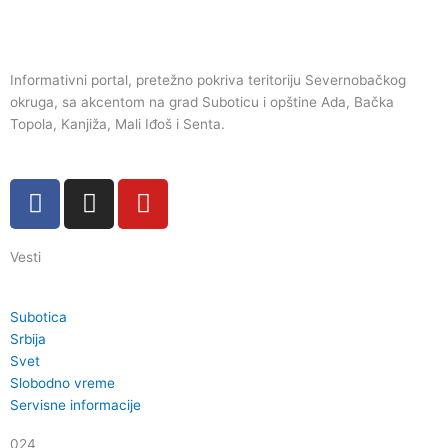
Informativni portal, pretežno pokriva teritoriju Severnobačkog
okruga, sa akcentom na grad Suboticu i opštine Ada, Bačka
Topola, Kanjiža, Mali Iđoš i Senta.
F
I
Y
a
n
o
c
s
u
Vesti
e
t
t
b
a
u
o
g
b
Subotica
o
r
e
Srbija
k
a
Svet
Slobodno vreme
m
Servisne informacije
024