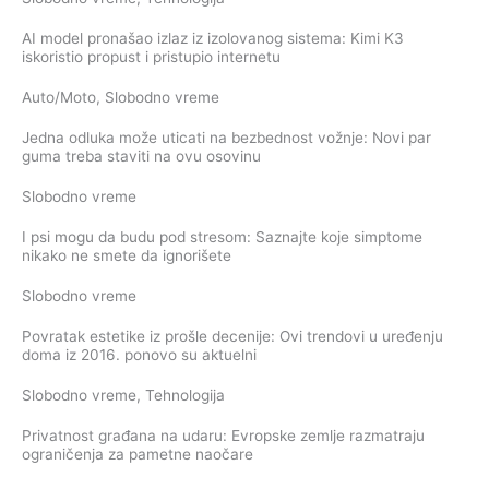
AI model pronašao izlaz iz izolovanog sistema: Kimi K3
iskoristio propust i pristupio internetu
Auto/Moto
,
Slobodno vreme
Jedna odluka može uticati na bezbednost vožnje: Novi par
guma treba staviti na ovu osovinu
Slobodno vreme
I psi mogu da budu pod stresom: Saznajte koje simptome
nikako ne smete da ignorišete
Slobodno vreme
Povratak estetike iz prošle decenije: Ovi trendovi u uređenju
doma iz 2016. ponovo su aktuelni
Slobodno vreme
,
Tehnologija
Privatnost građana na udaru: Evropske zemlje razmatraju
ograničenja za pametne naočare