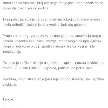
smanjena na vrlo mali broj pre nego što je postupno počela da se
oporavlja tokom milion godina.
Ta populacija, koja je verovatno smanjila broj zbog naseljavanja
novih teritorija, kasnije je dala većinu ljudskog genoma.
Druga vrsta, odgovorna za manji deo genoma, ostavila je trag u
genima vezanim za funkciju mozga, što bi moglo da igra ključnu
ulogu u ljudskoj evoluciji, smatra naučnik Trevor Kazins, lider
istraživanja.
Do sada je važilo mišljenje da je Homo sapiens nastao u Africi pre
između 200.000 i 300.000 godina, potičući od jedne linije.
Međutim, novo istraživanje pokazuje mnogo složeniju sliku ljudske
evolucije.
Tagovi: