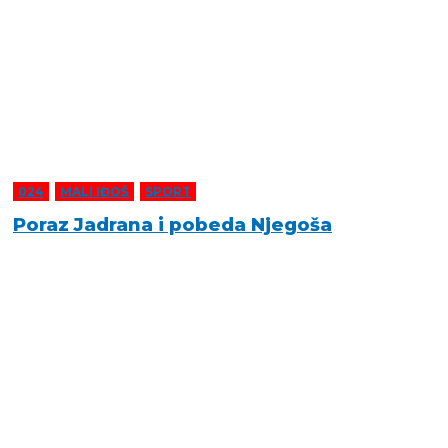
024
,
MALI IĐOŠ
,
SPORT
Poraz Jadrana i pobeda Njegoša