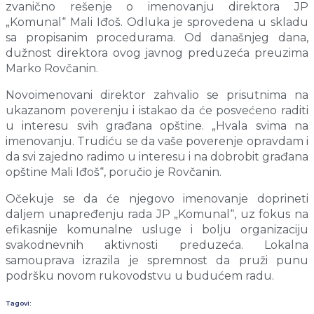
zvanično rešenje o imenovanju direktora JP
„Komunal“ Mali Iđoš. Odluka je sprovedena u skladu
sa propisanim procedurama. Od današnjeg dana,
dužnost direktora ovog javnog preduzeća preuzima
Marko Rovčanin.
Novoimenovani direktor zahvalio se prisutnima na
ukazanom poverenju i istakao da će posvećeno raditi
u interesu svih građana opštine. „Hvala svima na
imenovanju. Trudiću se da vaše poverenje opravdam i
da svi zajedno radimo u interesu i na dobrobit građana
opštine Mali Iđoš“, poručio je Rovčanin.
Očekuje se da će njegovo imenovanje doprineti
daljem unapređenju rada JP „Komunal“, uz fokus na
efikasnije komunalne usluge i bolju organizaciju
svakodnevnih aktivnosti preduzeća. Lokalna
samouprava izrazila je spremnost da pruži punu
podršku novom rukovodstvu u budućem radu.
Tagovi: