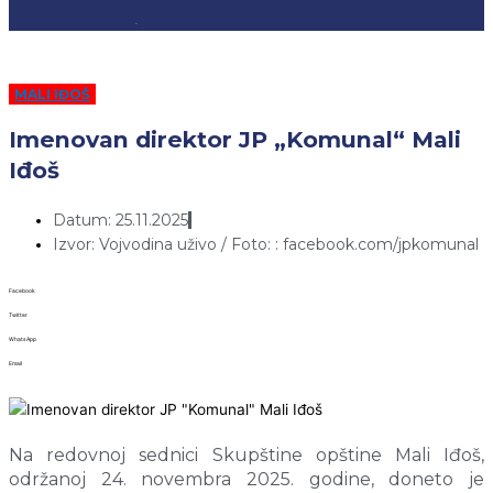
MALI IĐOŠ
Imenovan direktor JP „Komunal“ Mali
Iđoš
Datum: 25.11.2025
Izvor: Vojvodina uživo / Foto: : facebook.com/jpkomunal
Facebook
Twitter
WhatsApp
Email
Na redovnoj sednici Skupštine opštine Mali Iđoš,
održanoj 24. novembra 2025. godine, doneto je