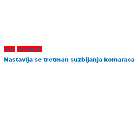
024
,
MALI IĐOŠ
Nastavlja se tretman suzbijanja komaraca