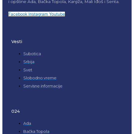
i opštine Ada, Bačka Topola, Kanjiža, Mali Iđoš i Senta.
Facebook
Instagram
Youtube
Vesti
Subotica
Srbija
Svet
Slobodno vreme
Servisne informacije
024
Ada
Bačka Topola