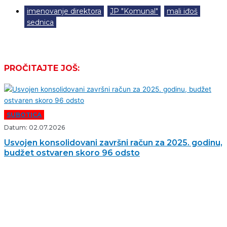
imenovanje direktora
,
JP "Komunal"
,
mali iđoš
,
sednica
PROČITAJTE JOŠ:
SUBOTICA
Datum: 02.07.2026
Usvojen konsolidovani završni račun za 2025. godinu,
budžet ostvaren skoro 96 odsto