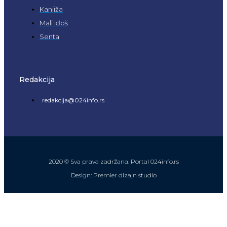
Kanjiža
Mali Iđoš
Senta
Redakcija
redakcija@024info.rs
2020 © Sva prava zadržana. Portal 024info.rs
Design: Premier dizajn studio