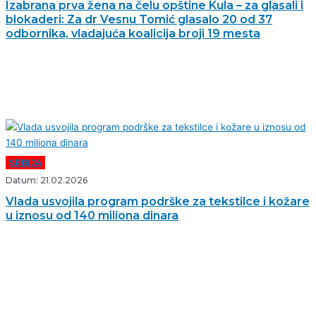
Izabrana prva žena na čelu opštine Kula – za glasali i
blokaderi: Za dr Vesnu Tomić glasalo 20 od 37
odbornika, vladajuća koalicija broji 19 mesta
SRBIJA
Datum: 21.02.2026
Vlada usvojila program podrške za tekstilce i kožare
u iznosu od 140 miliona dinara