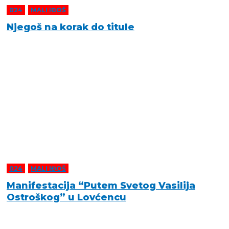
024
,
MALI IĐOŠ
Njegoš na korak do titule
024
,
MALI IĐOŠ
Manifestacija “Putem Svetog Vasilija
Ostroškog” u Lovćencu