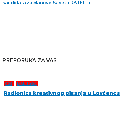
kandidata za članove Saveta RATEL-a
PREPORUKA ZA VAS
024
,
MALI IĐOŠ
Radionica kreativnog pisanja u Lovćencu